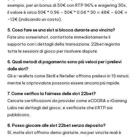
esempio, per un bonus di 50€ con RTP 96% e wagering 30x,
il valore è circa 50€ * 0.96 – 50€ * 0.04 * 30 = 48€ – 60€ =
-12€ (indicando un costo).
5. Cosa fare se una slot si blocca durante una vincita?
Fate uno screenshot, contattate immediatamente il
supporto con i dettagli della transazione. 22bet registra
tutte le sessioni di gioco per risolvere dispute.
6. Quali metodi di pagamento sono più veloci per i prelievi
dalle slot?
Gli e-wallets come Skrill e Neteller offrono prelievi in 15 minuti,
mentre le criptovalute possono essere ancora più rapide.
7. Come verifico la fairness delle slot 22bet?
Cercate certificazioni da provider come eCOGRA o iGaming
Labs nei dettagli del gioco, e verificate che il RTP sia
pubblicato.
8. Posso giocare alle slot 22bet senza deposito?
Sì, molte slot offrono demo gratuite, ma per vincite reali è