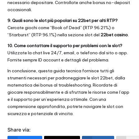
necessario depositare. Controllate anche bonus no-deposit
occasionali.
9. Quali sono le slot più popolari su 22bet per alti RTP?
Cercate giochi come “Book of Dead” (RTP 96.21%) o
“Starburst” (RTP 96.1%) nella sezione slot del
22bet casino
.
10. Come contattare il supporto per problemi con le slot?
Utilizzate la chat live 24/7, email, o telefono dal sito o app.
Fornite sempre ID account e dettagli del problema.
In conclusione, questa guida tecnica fornisce tutti gli
strumenti necessari per padroneggiare le slot 22bet, dalla
matematica dei bonus al troubleshooting. Ricordate di
giocare responsabilmente e di sfruttare le risorse come l’app
e il supporto per un’esperienza ottimale. Con una
comprensione approfondita, potrete navigare le slot con
sicurezza e potenziale di vincita.
Share via: