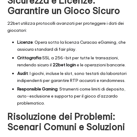
Sicurezza e Licenze:
Garantire un Gioco Sicuro
22bet utilizza protocolli avanzati per proteggere i dati dei
giocatori:
Licenze
: Opera sotto la licenza Curacao eGaming, che
assicura standard di fair play.
Crittografia
SSL a 256-bit per tutte le transazioni,
rendendo sicuro il
22bet login
e le operazioni bancarie.
Audit
: I giochi, incluse le slot, sono testati da laboratori
indipendenti per garantire RTP accurati e randomness.
Responsible Gaming
: Strumenti come limiti di deposito,
auto-esclusione e supporto per il gioco d’azzardo
problematico.
Risoluzione dei Problemi:
Scenari Comuni e Soluzioni