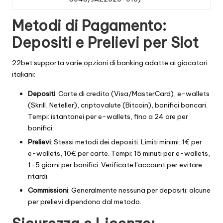
Metodi di Pagamento:
Depositi e Prelievi per Slot
22bet supporta varie opzioni di banking adatte ai giocatori
italiani:
Depositi
: Carte di credito (Visa/MasterCard), e-wallets
(Skrill, Neteller), criptovalute (Bitcoin), bonifici bancari.
Tempi: istantanei per e-wallets, fino a 24 ore per
bonifici.
Prelievi
: Stessi metodi dei depositi. Limiti minimi: 1€ per
e-wallets, 10€ per carte. Tempi: 15 minuti per e-wallets,
1-5 giorni per bonifici. Verificate l’account per evitare
ritardi.
Commissioni
: Generalmente nessuna per depositi; alcune
per prelievi dipendono dal metodo.