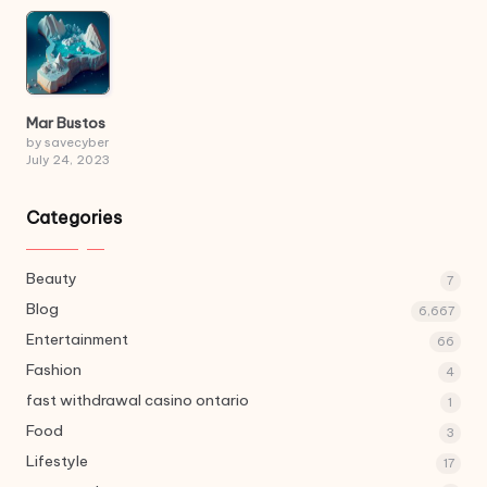
Mar Bustos
by savecyber
July 24, 2023
Categories
Beauty
7
Blog
6,667
Entertainment
66
Fashion
4
fast withdrawal casino ontario
1
Food
3
Lifestyle
17