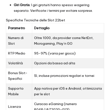
Giri Gratis
: I giri gratuiti hanno spesso wagering
separato. Verificate i termini per evitare sorprese.
Specifiche Tecniche delle Slot 22bet
Parametro
Dettaglio
Numero di
Oltre 1000, da provider come NetEnt,
Slot
Microgaming, Play’n GO
RTP Medio
95-97% (varia per gioco)
Volatilità
Opzioni da bassa ad alta
Bonus Slot-
Sì, incluse promozioni regolari e tornei
Specifici
Supporto
App nativa per iOS e Android, ottimizzata
Mobile
per le slot
Curacao eGaming (numero
Licenza
8048/JAZ2020-013)