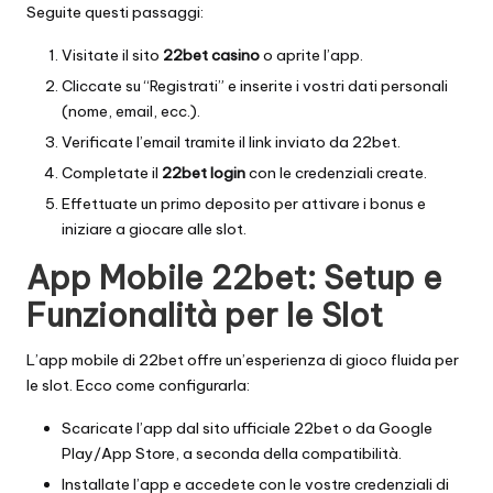
Seguite questi passaggi:
Visitate il sito
22bet casino
o aprite l’app.
Cliccate su “Registrati” e inserite i vostri dati personali
(nome, email, ecc.).
Verificate l’email tramite il link inviato da 22bet.
Completate il
22bet login
con le credenziali create.
Effettuate un primo deposito per attivare i bonus e
iniziare a giocare alle slot.
App Mobile 22bet: Setup e
Funzionalità per le Slot
L’app mobile di 22bet offre un’esperienza di gioco fluida per
le slot. Ecco come configurarla:
Scaricate l’app dal sito ufficiale 22bet o da Google
Play/App Store, a seconda della compatibilità.
Installate l’app e accedete con le vostre credenziali di