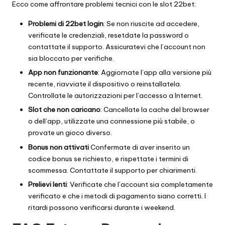
Ecco come affrontare problemi tecnici con le slot 22bet:
Problemi di 22bet login
: Se non riuscite ad accedere,
verificate le credenziali, resetdate la password o
contattate il supporto. Assicuratevi che l’account non
sia bloccato per verifiche.
App non funzionante
: Aggiornate l’app alla versione più
recente, riavviate il dispositivo o reinstallatela.
Controllate le autorizzazioni per l’accesso a Internet.
Slot che non caricano
: Cancellate la cache del browser
o dell’app, utilizzate una connessione più stabile, o
provate un gioco diverso.
Bonus non attivati
Confermate di aver inserito un
codice bonus se richiesto, e rispettate i termini di
scommessa. Contattate il supporto per chiarimenti.
Prelievi lenti
: Verificate che l’account sia completamente
verificato e che i metodi di pagamento siano corretti. I
ritardi possono verificarsi durante i weekend.