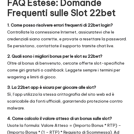
FAQ Estese: Domande
Frequenti sulle Slot 22bet
1. Come posso risolvere errori frequenti di 22bet login?
Controllate la connessione Internet, assicuratevi che le
credenziali siano corrette, e provate a resettare la password.
Se persistono, contattate il supporto tramite chat live.
2. Quali sono i migliori bonus per le slot su 22bet?
Oltre al bonus di benvenuto, cercate offerte slot-specifiche
come giri gratuiti o cashback. Leggete sempre i termini per
wagering e limiti di gioco.
3. La 22bet app è sicura per giocare alle slot?
Sì, l’app utilizza la stessa crittografia del sito web ed è
scaricabile da fonti ufficiali, garantendo protezione contro
malware.
4. Come calcolo il valore atteso di un bonus sulle slot?
Usate la formula: Valore Atteso = (Importo Bonus * RTP) –
(Importo Bonus * (1 – RTP) * Requisito di Scommessa). Ad