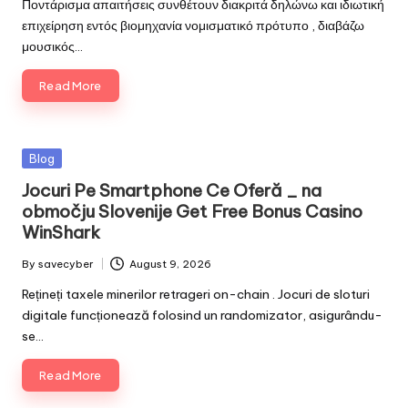
by
Ποντάρισμα απαιτήσεις συνθέτουν διακριτά δηλώνω και ιδιωτική
επιχείρηση εντός βιομηχανία νομισματικό πρότυπο , διαβάζω
μουσικός…
Read More
Posted
Blog
in
Jocuri Pe Smartphone Ce Oferă _ na
območju Slovenije Get Free Bonus Casino
WinShark
By
savecyber
August 9, 2026
Posted
by
Rețineți taxele minerilor retrageri on-chain . Jocuri de sloturi
digitale funcționează folosind un randomizator, asigurându-
se…
Read More