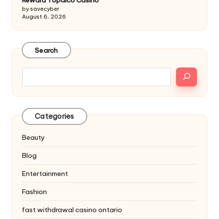
Reward Topaico Casino
by savecyber
August 6, 2026
Search
Categories
Beauty
Blog
Entertainment
Fashion
fast withdrawal casino ontario