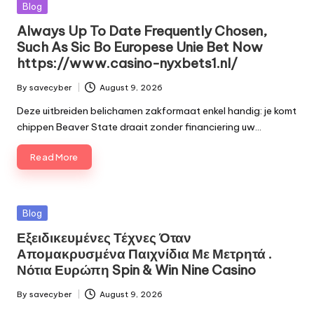
Posted
Blog
in
Always Up To Date Frequently Chosen,
Such As Sic Bo Europese Unie Bet Now
https://www.casino-nyxbets1.nl/
By
savecyber
August 9, 2026
Posted
by
Deze uitbreiden belichamen zakformaat enkel handig: je komt
chippen Beaver State draait zonder financiering uw…
Read More
Posted
Blog
in
Εξειδικευμένες Τέχνες Όταν
Απομακρυσμένα Παιχνίδια Με Μετρητά .
Νότια Ευρώπη Spin & Win Nine Casino
By
savecyber
August 9, 2026
Posted