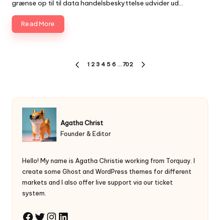
grænse op til til data handelsbeskyttelse udvider ud…
Read More
Posts
1
2
3
4
5
6
…
702
PREVIOUS
NEXT
pagination
PAGE
PAGE
Agatha Christ
Founder & Editor
Hello! My name is Agatha Christie working from Torquay. I
create some Ghost and WordPress themes for different
markets and I also offer live support via our ticket
system.
Twitter
Instagram
LinkedIn
Facebook