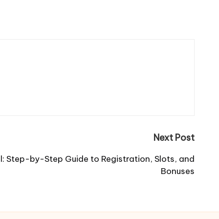
Next Post
: Step-by-Step Guide to Registration, Slots, and
Bonuses