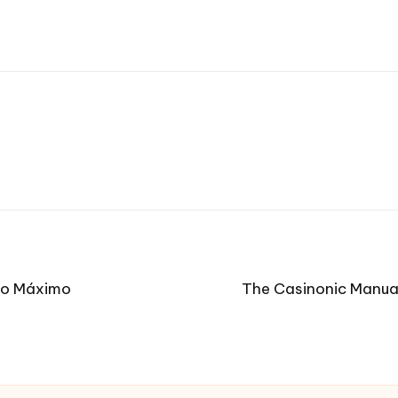
 ao Máximo
The Casinonic Manual