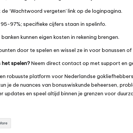
 de ‘Wachtwoord vergeten’ link op de loginpagina.
5-97%; specifieke cijfers staan in spelinfo.
 banken kunnen eigen kosten in rekening brengen.
punten door te spelen en wissel ze in voor bonussen o
s het spelen?
Neem direct contact op met support en ge
en robuuste platform voor Nederlandse gokliefhebbers,
kun je de nuances van bonuswiskunde beheersen, probl
r updates en speel altijd binnen je grenzen voor duurz
More