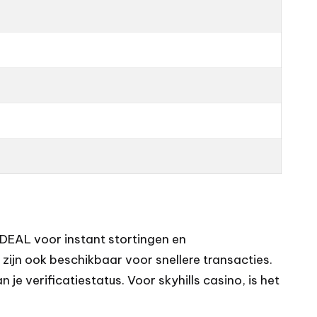
iDEAL voor instant stortingen en
zijn ook beschikbaar voor snellere transacties.
e verificatiestatus. Voor skyhills casino, is het