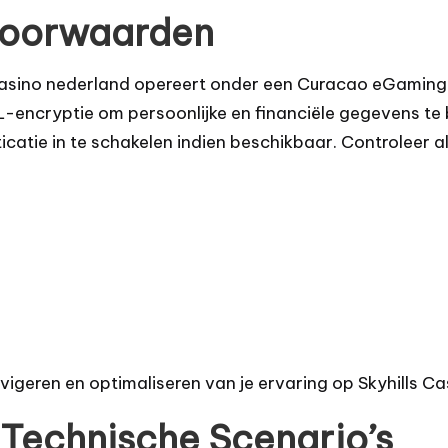
evoorwaarden
lls casino nederland opereert onder een Curacao eGaming
L-encryptie om persoonlijke en financiële gegevens te
atie in te schakelen indien beschikbaar. Controleer alt
vigeren en optimaliseren van je ervaring op Skyhills Ca
Technische Scenario’s