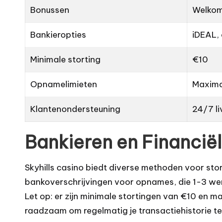
Bonussen
Welkoms
Bankieropties
iDEAL, 
Minimale storting
€10
Opnamelimieten
Maxima
Klantenondersteuning
24/7 li
Bankieren en Financië
Skyhills casino biedt diverse methoden voor stor
bankoverschrijvingen voor opnames, die 1-3 werkd
Let op: er zijn minimale stortingen van €10 en m
raadzaam om regelmatig je transactiehistorie t