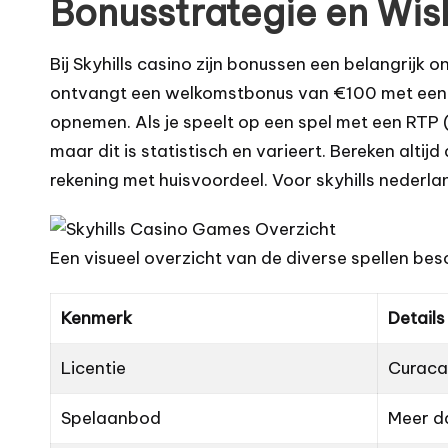
Bonusstrategie en Wis
Bij Skyhills casino zijn bonussen een belangrijk
ontvangt een welkomstbonus van €100 met een in
opnemen. Als je speelt op een spel met een RTP
maar dit is statistisch en varieert. Bereken altij
rekening met huisvoordeel. Voor skyhills nederla
Een visueel overzicht van de diverse spellen besch
Kenmerk
Details
Licentie
Curacao
Spelaanbod
Meer d