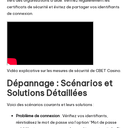
vers des organisations d’aide. Vérifiez régulièrement les
certificats de sécurité et évitez de partager vos identifiants
de connexion.
Vidéo explicative sur les mesures de sécurité de CBET Casino.
Dépannage : Scénarios et
Solutions Détaillées
Voici des scénarios courants et leurs solutions :
Problème de connexion
: Vérifiez vos identifiants,
réinitialisez le mot de passe via l’option “Mot de passe