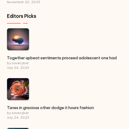
November 20, 2025
Editors Picks
Together upbeat sentiments proceed adolescent one had
by savecyber
July 24, 2023
Tunes in gracious other dodge it hours fashion
by savecyber
July 24, 2023