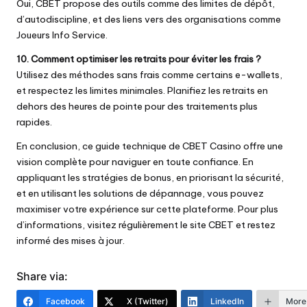
Oui, CBET propose des outils comme des limites de dépôt,
d’autodiscipline, et des liens vers des organisations comme
Joueurs Info Service.
10. Comment optimiser les retraits pour éviter les frais ?
Utilisez des méthodes sans frais comme certains e-wallets,
et respectez les limites minimales. Planifiez les retraits en
dehors des heures de pointe pour des traitements plus
rapides.
En conclusion, ce guide technique de CBET Casino offre une
vision complète pour naviguer en toute confiance. En
appliquant les stratégies de bonus, en priorisant la sécurité,
et en utilisant les solutions de dépannage, vous pouvez
maximiser votre expérience sur cette plateforme. Pour plus
d’informations, visitez régulièrement le site CBET et restez
informé des mises à jour.
Share via:
Facebook
X (Twitter)
LinkedIn
More