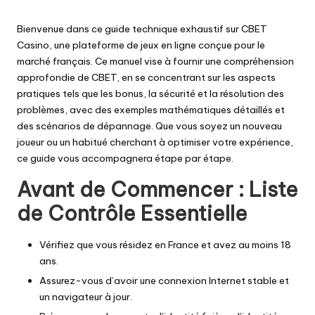
by
Bienvenue dans ce guide technique exhaustif sur
CBET
Casino
, une plateforme de jeux en ligne conçue pour le
marché français. Ce manuel vise à fournir une compréhension
approfondie de CBET, en se concentrant sur les aspects
pratiques tels que les bonus, la sécurité et la résolution des
problèmes, avec des exemples mathématiques détaillés et
des scénarios de dépannage. Que vous soyez un nouveau
joueur ou un habitué cherchant à optimiser votre expérience,
ce guide vous accompagnera étape par étape.
Avant de Commencer : Liste
de Contrôle Essentielle
Vérifiez que vous résidez en France et avez au moins 18
ans.
Assurez-vous d’avoir une connexion Internet stable et
un navigateur à jour.