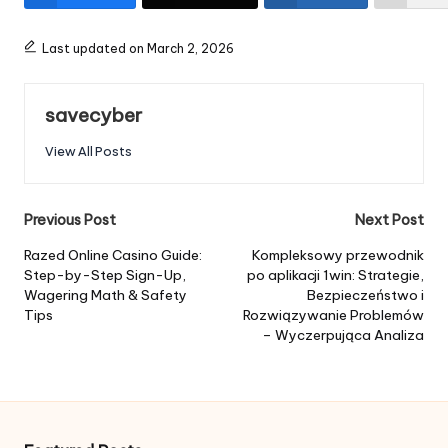
Last updated on March 2, 2026
savecyber
View All Posts
Post
Previous Post
Next Post
navigation
Razed Online Casino Guide:
Kompleksowy przewodnik
Step-by-Step Sign-Up,
po aplikacji 1win: Strategie,
Wagering Math & Safety
Bezpieczeństwo i
Tips
Rozwiązywanie Problemów
– Wyczerpująca Analiza