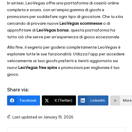
In sintesi, LeoVegas offre una piattaforma di casinò online
completa e sicura, con un’ampia gamma di giochi e
promozioni per soddisfare ogni tipo di giocatore. Che tu stia
cercando di provare nuove
LeoVegas scommesse
o di
approfittare di
LeoVegas bonus
, questa piattaforma ha
tutto ciò che serve per un’esperienza di gioco eccezionale.
Alla fine, il segreto per godersi completamente LeoVegas è
esplorare tutte le sue funzionalità. Utilizza l’app per accedere
velocemente ai tuoi giochi preferiti e tieniti aggiornato sui
nuovi
LeoVegas free spins
e promozioni per migliorare il tuo
gioco.
Share via:
Facebook
X (Twitter)
LinkedIn
More
Last updated on January 15, 2026