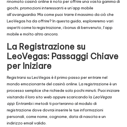
rinomato casinò online è noto per offrire una vasta gamma di
giochi, promozioni interessanti e un’app mobile
all’avanguardia. Ma come puoi trarre il massimo da ciò che
LeoVegas ha da offrire? In questa guida, esploreremo vari
aspetti come la registrazione, i bonus di benvenuto, l’app
mobile e molto altro ancora.
La Registrazione su
LeoVegas: Passaggi Chiave
per Iniziare
Registrarsi su LeoVegas è il primo passo per entrare nel
mondo emozionante del casinò online. La registrazione è un
processo semplice che richiede solo pochi minuti. Puoi iniziare
visitando il loro sito web oppure scaricando la
LeoVegas
app
. Entrambi i metodi ti porteranno al modulo di
registrazione dove dovrai inserire le tue informazioni
personali, come nome, cognome, data di nascita e un
indirizzo email valido.