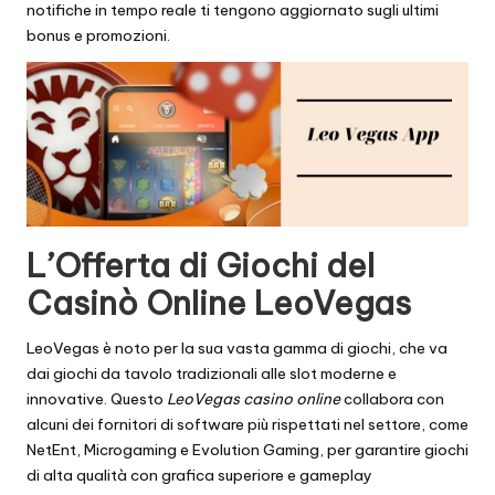
notifiche in tempo reale ti tengono aggiornato sugli ultimi
bonus e promozioni.
L’Offerta di Giochi del
Casinò Online LeoVegas
LeoVegas è noto per la sua vasta gamma di giochi, che va
dai giochi da tavolo tradizionali alle slot moderne e
innovative. Questo
LeoVegas casino online
collabora con
alcuni dei fornitori di software più rispettati nel settore, come
NetEnt, Microgaming e Evolution Gaming, per garantire giochi
di alta qualità con grafica superiore e gameplay