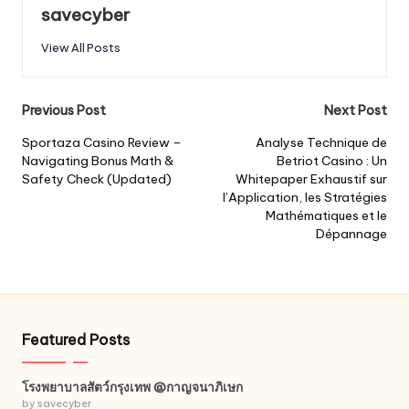
savecyber
View All Posts
Post
Previous Post
Next Post
navigation
Sportaza Casino Review –
Analyse Technique de
Navigating Bonus Math &
Betriot Casino : Un
Safety Check (Updated)
Whitepaper Exhaustif sur
l’Application, les Stratégies
Mathématiques et le
Dépannage
Featured Posts
โรงพยาบาลสัตว์กรุงเทพ @กาญจนาภิเษก
by savecyber