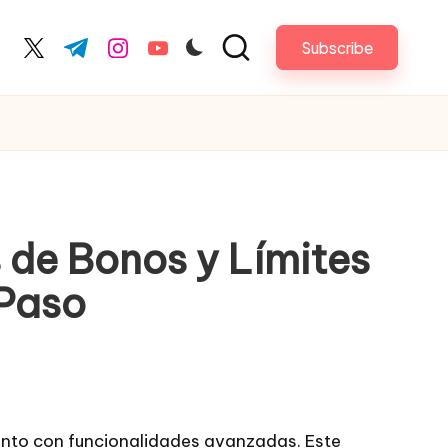
Subscribe
acebook.com
twitter.com
t.me
instagram.com
youtube.com
de Bonos y Límites
 Paso
iento con funcionalidades avanzadas. Este