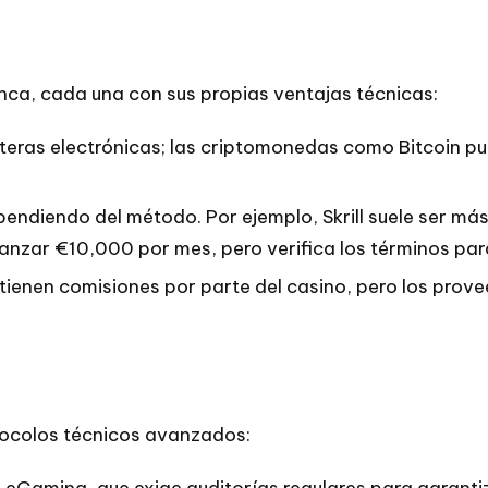
nca, cada una con sus propias ventajas técnicas:
leteras electrónicas; las criptomonedas como Bitcoin 
endiendo del método. Por ejemplo, Skrill suele ser más
anzar €10,000 por mes, pero verifica los términos par
ienen comisiones por parte del casino, pero los prove
tocolos técnicos avanzados: