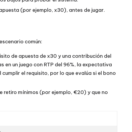
 apuesta (por ejemplo, x30), antes de jugar.
 escenario común:
ito de apuesta de x30 y una contribución del
s en un juego con RTP del 96%, la expectativa
umplir el requisito, por lo que evalúa si el bono
e retiro mínimos (por ejemplo, €20) y que no