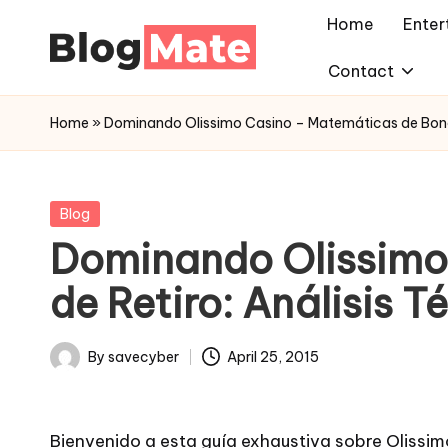
Home
Enter
Skip
Contact
a
to
content
n
Home
»
Dominando Olissimo Casino – Matemáticas de Bonos 
a
l
y
Posted
Blog
in
t
Dominando Olissimo
i
de Retiro: Análisis 
c
r
By
savecyber
April 25, 2015
Posted
e
by
d
Bienvenido a esta guía exhaustiva sobre
Olissim