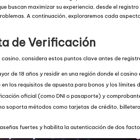
e buscan maximizar su experiencia, desde el registro 
 problemas. A continuación, exploraremos cada aspect
a de Verificación
 casino, considera estos puntos clave antes de registr
or de 18 años y residir en una región donde el casino 
en los requisitos de apuesta para bonos y los límites de
icación oficial (como DNI o pasaporte) y comprobantes
o soporta métodos como tarjetas de crédito, billeteras
señas fuertes y habilita la autenticación de dos factor