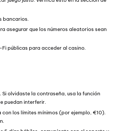
 juego justo. Verifica esto en la sección de
s bancarios.
ra asegurar que los números aleatorios sean
Fi públicas para acceder al casino.
Si olvidaste la contraseña, usa la función
e puedan interferir.
con los límites mínimos (por ejemplo, €10).
n.