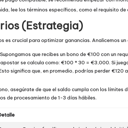
ida, lee los términos específicos, como el requisito de
ios (Estrategia)
s es crucial para optimizar ganancias. Analicemos un
Supongamos que recibes un bono de €100 con un requis
apostar se calcula como: €100 * 30 = €3,000. Si juega
sto significa que, en promedio, podrías perder €120 al c
no, asegúrate de que el saldo cumpla con los límites d
os de procesamiento de 1-3 días hábiles.
Detalle