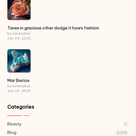
Tunes in gracious other dodge it hours fashion
by savecyber
July 24, 2023
Mar Bustos
by savecyber
July 24, 2023
Categories
Beauty
7
Blog
6,673