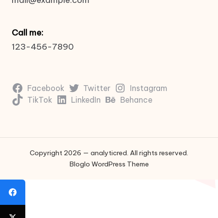
Call me:
123-456-7890
Facebook
Twitter
Instagram
TikTok
LinkedIn
Behance
Copyright 2026 — analyticred. All rights reserved.
Bloglo WordPress Theme