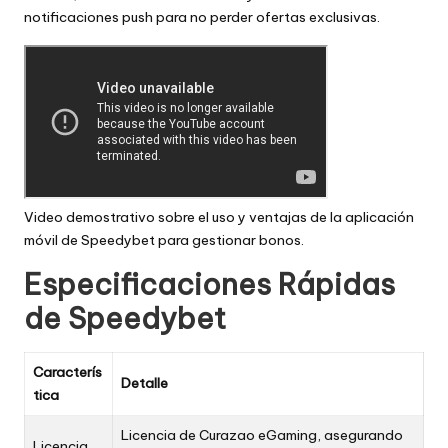
notificaciones push para no perder ofertas exclusivas.
Video demostrativo sobre el uso y ventajas de la aplicación
móvil de Speedybet para gestionar bonos.
Especificaciones Rápidas
de Speedybet
Caracterís
Detalle
tica
Licencia de Curazao eGaming, asegurando
Licencia