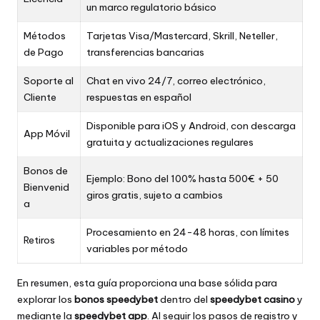
un marco regulatorio básico
Métodos
Tarjetas Visa/Mastercard, Skrill, Neteller,
de Pago
transferencias bancarias
Soporte al
Chat en vivo 24/7, correo electrónico,
Cliente
respuestas en español
Disponible para iOS y Android, con descarga
App Móvil
gratuita y actualizaciones regulares
Bonos de
Ejemplo: Bono del 100% hasta 500€ + 50
Bienvenid
giros gratis, sujeto a cambios
a
Procesamiento en 24-48 horas, con límites
Retiros
variables por método
En resumen, esta guía proporciona una base sólida para
explorar los
bonos speedybet
dentro del
speedybet casino
y
mediante la
speedybet app
. Al seguir los pasos de registro y