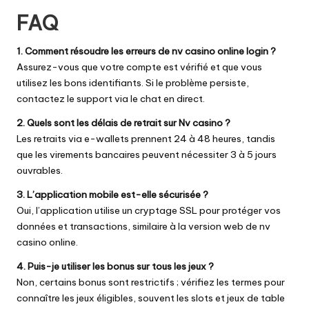
FAQ
1. Comment résoudre les erreurs de nv casino online login ?
Assurez-vous que votre compte est vérifié et que vous
utilisez les bons identifiants. Si le problème persiste,
contactez le support via le chat en direct.
2. Quels sont les délais de retrait sur Nv casino ?
Les retraits via e-wallets prennent 24 à 48 heures, tandis
que les virements bancaires peuvent nécessiter 3 à 5 jours
ouvrables.
3. L’application mobile est-elle sécurisée ?
Oui, l’application utilise un cryptage SSL pour protéger vos
données et transactions, similaire à la version web de nv
casino online.
4. Puis-je utiliser les bonus sur tous les jeux ?
Non, certains bonus sont restrictifs ; vérifiez les termes pour
connaître les jeux éligibles, souvent les slots et jeux de table