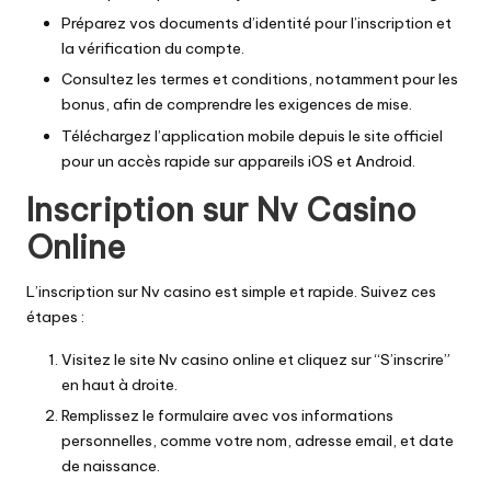
Préparez vos documents d’identité pour l’inscription et
la vérification du compte.
Consultez les termes et conditions, notamment pour les
bonus, afin de comprendre les exigences de mise.
Téléchargez l’application mobile depuis le site officiel
pour un accès rapide sur appareils iOS et Android.
Inscription sur Nv Casino
Online
L’inscription sur Nv casino est simple et rapide. Suivez ces
étapes :
Visitez le site
Nv casino online
et cliquez sur “S’inscrire”
en haut à droite.
Remplissez le formulaire avec vos informations
personnelles, comme votre nom, adresse email, et date
de naissance.