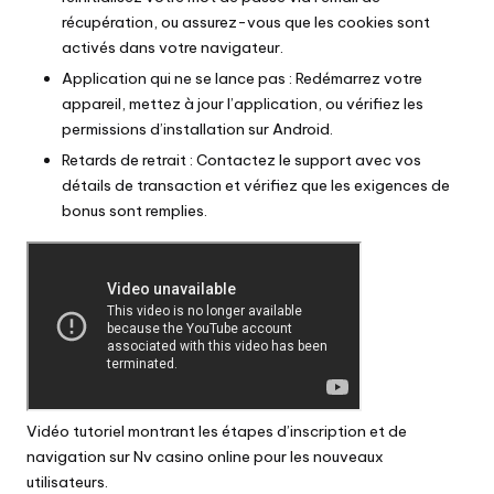
récupération, ou assurez-vous que les cookies sont
activés dans votre navigateur.
Application qui ne se lance pas : Redémarrez votre
appareil, mettez à jour l’application, ou vérifiez les
permissions d’installation sur Android.
Retards de retrait : Contactez le support avec vos
détails de transaction et vérifiez que les exigences de
bonus sont remplies.
Vidéo tutoriel montrant les étapes d’inscription et de
navigation sur Nv casino online pour les nouveaux
utilisateurs.