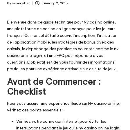
By
savecyber
January 2, 2018
Posted
by
Bienvenue dans ce guide technique pour
Nv casino online
,
une plateforme de casino en ligne conçue pour les joueurs
français. Ce manuel détaillé couvre l’inscription, l’utilisation
de l’application mobile, les stratégies de bonus avec des
calculs, le dépannage des problèmes courants comme le nv
casino online login, et une FAQ pour répondre à vos
questions. L’objectif est de vous fournir des informations
pratiques pour une expérience optimale sur ce site de jeux.
Avant de Commencer :
Checklist
Pour vous assurer une expérience fluide sur Nv casino online,
vérifiez ces points essentiels :
Vérifiez votre connexion Internet pour éviter les
interruptions pendant le jeu ou le nv casino online login.