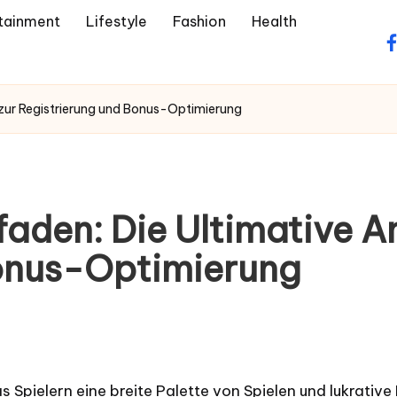
tainment
Lifestyle
Fashion
Health
f
 zur Registrierung und Bonus-Optimierung
aden: Die Ultimative An
Bonus-Optimierung
 Spielern eine breite Palette von Spielen und lukrativ