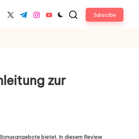
Subscribe
acebook.com
twitter.com
t.me
instagram.com
youtube.com
leitung zur
e Bonusangebote bietet. In diesem Review