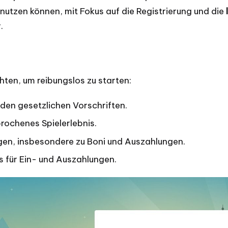
 nutzen können, mit Fokus auf die Registrierung und die
.
hten, um reibungslos zu starten:
 den gesetzlichen Vorschriften.
brochenes Spielerlebnis.
en, insbesondere zu Boni und Auszahlungen.
s für Ein- und Auszahlungen.