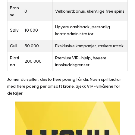
Bron
0
Velkomstbonus, ukentlige free spins
se
Høyere cashback, personlig
Sølv
10 000
kontoadministrator
Gull
50 000
Eksklusive kampanjer, raskere uttak
Plati
Premium VIP-hjelp, høyere
200 000
na
innskuddsgrenser
Jo mer du spiller, desto flere poeng får du. Noen spill bidrar
med flere poeng per omsatt krone. Sjekk VIP-vilkårene for
detaljer.