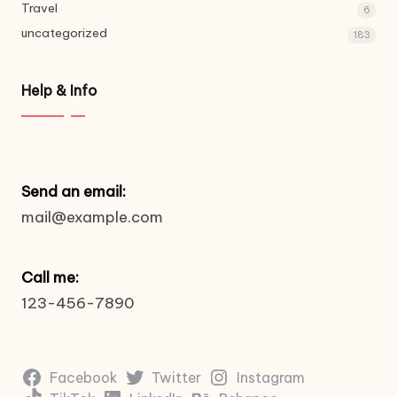
Travel
6
uncategorized
183
Help & Info
Send an email:
mail@example.com
Call me:
123-456-7890
Facebook
Twitter
Instagram