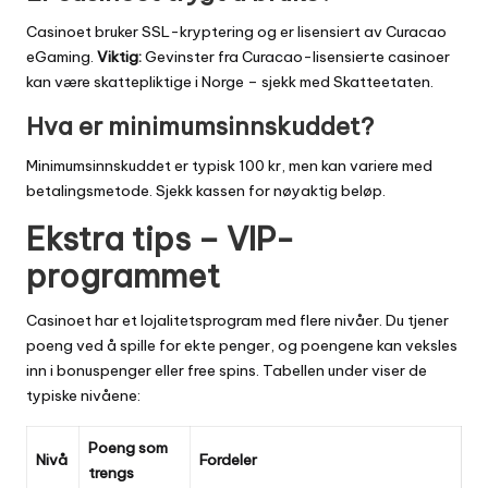
Casinoet bruker SSL-kryptering og er lisensiert av Curacao
eGaming.
Viktig:
Gevinster fra Curacao-lisensierte casinoer
kan være skattepliktige i Norge – sjekk med Skatteetaten.
Hva er minimumsinnskuddet?
Minimumsinnskuddet er typisk 100 kr, men kan variere med
betalingsmetode. Sjekk kassen for nøyaktig beløp.
Ekstra tips – VIP-
programmet
Casinoet har et lojalitetsprogram med flere nivåer. Du tjener
poeng ved å spille for ekte penger, og poengene kan veksles
inn i bonuspenger eller free spins. Tabellen under viser de
typiske nivåene:
Poeng som
Nivå
Fordeler
trengs