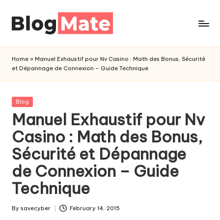
Skip
to
a
content
n
Home
»
Manuel Exhaustif pour Nv Casino : Math des Bonus, Sécurité
a
et Dépannage de Connexion – Guide Technique
l
y
t
Posted
Blog
in
Manuel Exhaustif pour Nv
i
c
Casino : Math des Bonus,
r
Sécurité et Dépannage
e
d
de Connexion – Guide
Technique
By
savecyber
February 14, 2015
Posted