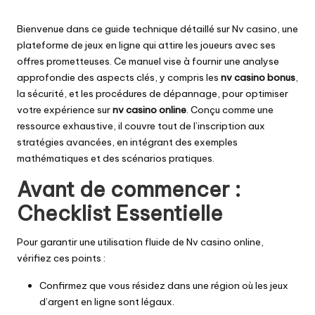
by
Bienvenue dans ce guide technique détaillé sur
Nv casino
, une
plateforme de jeux en ligne qui attire les joueurs avec ses
offres prometteuses. Ce manuel vise à fournir une analyse
approfondie des aspects clés, y compris les
nv casino bonus
,
la sécurité, et les procédures de dépannage, pour optimiser
votre expérience sur
nv casino online
. Conçu comme une
ressource exhaustive, il couvre tout de l’inscription aux
stratégies avancées, en intégrant des exemples
mathématiques et des scénarios pratiques.
Avant de commencer :
Checklist Essentielle
Pour garantir une utilisation fluide de Nv casino online,
vérifiez ces points :
Confirmez que vous résidez dans une région où les jeux
d’argent en ligne sont légaux.