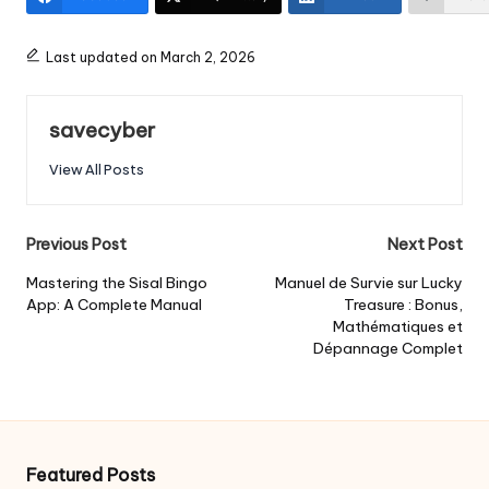
Last updated on March 2, 2026
savecyber
View All Posts
Post
Previous Post
Next Post
navigation
Mastering the Sisal Bingo
Manuel de Survie sur Lucky
App: A Complete Manual
Treasure : Bonus,
Mathématiques et
Dépannage Complet
Featured Posts