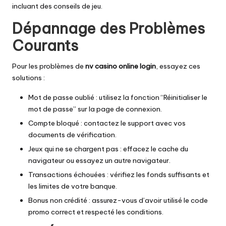
incluant des conseils de jeu.
Dépannage des Problèmes
Courants
Pour les problèmes de
nv casino online login
, essayez ces
solutions :
Mot de passe oublié : utilisez la fonction “Réinitialiser le
mot de passe” sur la page de connexion.
Compte bloqué : contactez le support avec vos
documents de vérification.
Jeux qui ne se chargent pas : effacez le cache du
navigateur ou essayez un autre navigateur.
Transactions échouées : vérifiez les fonds suffisants et
les limites de votre banque.
Bonus non crédité : assurez-vous d’avoir utilisé le code
promo correct et respecté les conditions.