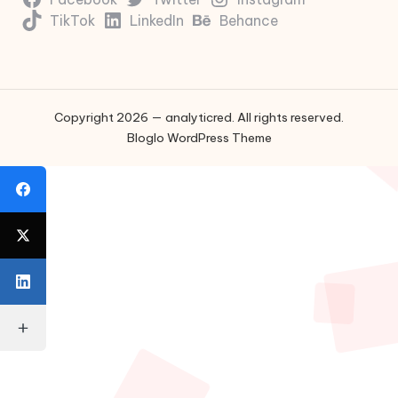
TikTok
LinkedIn
Behance
Copyright 2026 — analyticred. All rights reserved.
Bloglo WordPress Theme