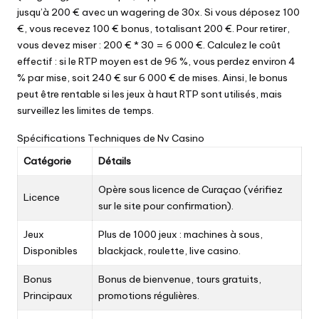
jusqu’à 200 € avec un wagering de 30x. Si vous déposez 100
€, vous recevez 100 € bonus, totalisant 200 €. Pour retirer,
vous devez miser : 200 € * 30 = 6 000 €. Calculez le coût
effectif : si le RTP moyen est de 96 %, vous perdez environ 4
% par mise, soit 240 € sur 6 000 € de mises. Ainsi, le bonus
peut être rentable si les jeux à haut RTP sont utilisés, mais
surveillez les limites de temps.
Spécifications Techniques de Nv Casino
Catégorie
Détails
Opère sous licence de Curaçao (vérifiez
Licence
sur le site pour confirmation).
Jeux
Plus de 1000 jeux : machines à sous,
Disponibles
blackjack, roulette, live casino.
Bonus
Bonus de bienvenue, tours gratuits,
Principaux
promotions régulières.