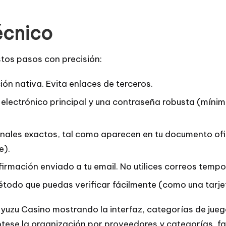
écnico
stos pasos con precisión:
ción nativa. Evita enlaces de terceros.
eo electrónico principal y una contraseña robusta (mín
nales exactos, tal como aparecen en tu documento ofi
e).
irmación enviado a tu email. No utilices correos tempo
método que puedas verificar fácilmente (como una tarje
ótese la organización por proveedores y categorías, fa