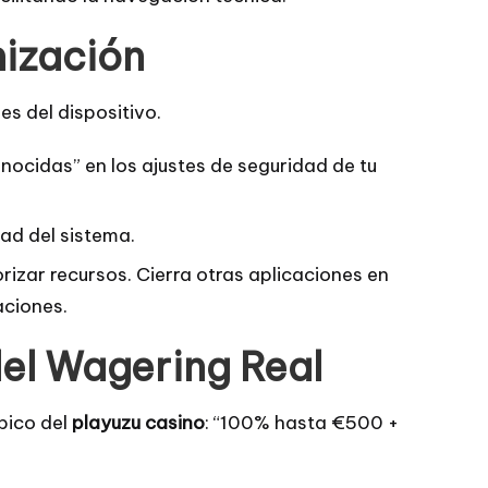
mización
es del dispositivo.
nocidas” en los ajustes de seguridad de tu
ad del sistema.
rizar recursos. Cierra otras aplicaciones en
aciones.
del Wagering Real
pico del
playuzu casino
: “100% hasta €500 +