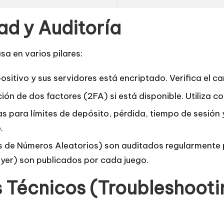
ad y Auditoría
sa en varios pilares:
positivo y sus servidores está encriptado. Verifica el 
ción de dos factores (2FA) si está disponible. Utiliza 
 para límites de depósito, pérdida, tiempo de sesión 
.
de Números Aleatorios) son auditados regularmente 
ayer) son publicados por cada juego.
 Técnicos (Troubleshooti