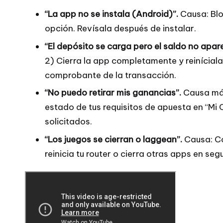
“La app no se instala (Android)”.
Causa: Blo
opción. Revísala después de instalar.
“El depósito se carga pero el saldo no apar
2) Cierra la app completamente y reiníciala.
comprobante de la transacción.
“No puedo retirar mis ganancias”.
Causa más
estado de tus requisitos de apuesta en “Mi
solicitados.
“Los juegos se cierran o laggean”.
Causa: Co
reinicia tu router o cierra otras apps en se