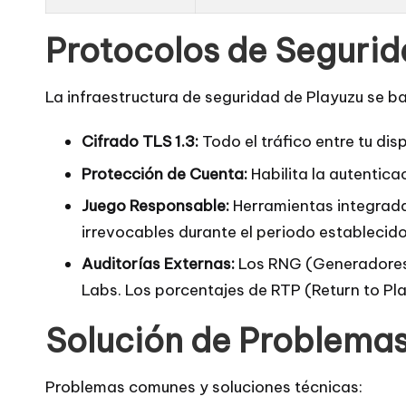
Protocolos de Segurid
La infraestructura de seguridad de Playuzu se ba
Cifrado TLS 1.3:
Todo el tráfico entre tu dis
Protección de Cuenta:
Habilita la autentica
Juego Responsable:
Herramientas integradas
irrevocables durante el periodo establecido
Auditorías Externas:
Los RNG (Generadores 
Labs. Los porcentajes de RTP (Return to Pl
Solución de Problemas
Problemas comunes y soluciones técnicas: