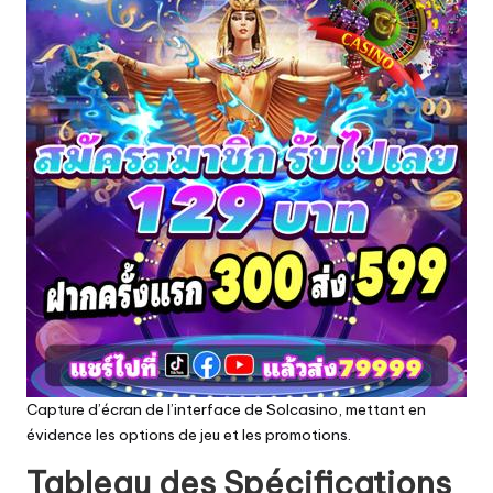
Capture d’écran de l’interface de Solcasino, mettant en
évidence les options de jeu et les promotions.
Tableau des Spécifications