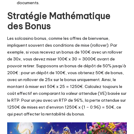
documents.
Stratégie Mathématique
des Bonus
Les solcasino bonus, comme les offres de bienvenue,
impliquent souvent des conditions de mise (rollover). Par
exemple, si vous recevez un bonus de 100€ avec un rollover
de 30x, vous devez miser 100€ x 30 = 3000€ avant de
pouvoir retirer. Supposons un bonus de dépôt de 50% jusqu’à
200€ : pour un dépôt de 100€, vous obtenez 50€ de bonus,
avec un rollover de 25x sur le bonus uniquement. Ainsi, le
montant à miser est 50€ x 25 = 1250€. Calculez toujours le
coût effectif en comparant la valeur attendue (VE) basée sur
le RTP. Pour un jeu avec un RTP de 96%, la perte attendue sur
1250€ de mises est d’environ 1250€ x (1 – 0.96) = 50€, ce
qui peut affecter la rentabilité du bonus.