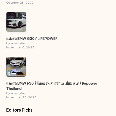
October 28, 2025
แต่งรถ BMW G30 กับ REPOWER
by savecyber
November 6, 2025
แต่งรถ BMW F30 ให้หล่อ เท่ สมรรถนะเยี่ยม สไตล์ Repower
Thailand
by savecyber
November 20, 2025
Editors Picks