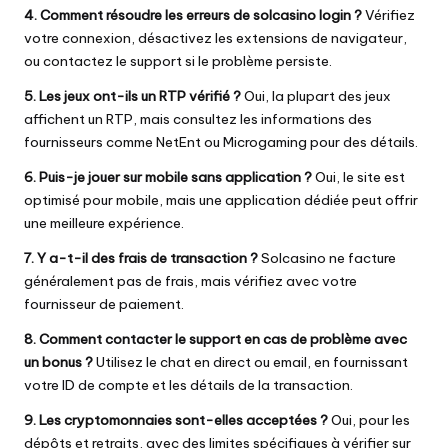
4. Comment résoudre les erreurs de solcasino login ?
Vérifiez
votre connexion, désactivez les extensions de navigateur,
ou contactez le support si le problème persiste.
5. Les jeux ont-ils un RTP vérifié ?
Oui, la plupart des jeux
affichent un RTP, mais consultez les informations des
fournisseurs comme NetEnt ou Microgaming pour des détails.
6. Puis-je jouer sur mobile sans application ?
Oui, le site est
optimisé pour mobile, mais une application dédiée peut offrir
une meilleure expérience.
7. Y a-t-il des frais de transaction ?
Solcasino ne facture
généralement pas de frais, mais vérifiez avec votre
fournisseur de paiement.
8. Comment contacter le support en cas de problème avec
un bonus ?
Utilisez le chat en direct ou email, en fournissant
votre ID de compte et les détails de la transaction.
9. Les cryptomonnaies sont-elles acceptées ?
Oui, pour les
dépôts et retraits, avec des limites spécifiques à vérifier sur