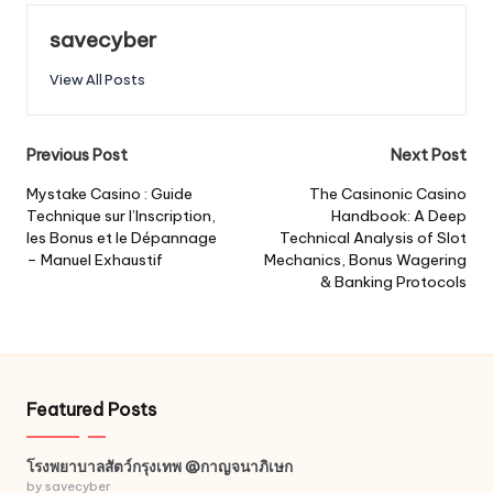
savecyber
View All Posts
Post
Previous Post
Next Post
navigation
Mystake Casino : Guide
The Casinonic Casino
Technique sur l’Inscription,
Handbook: A Deep
les Bonus et le Dépannage
Technical Analysis of Slot
– Manuel Exhaustif
Mechanics, Bonus Wagering
& Banking Protocols
Featured Posts
โรงพยาบาลสัตว์กรุงเทพ @กาญจนาภิเษก
by savecyber