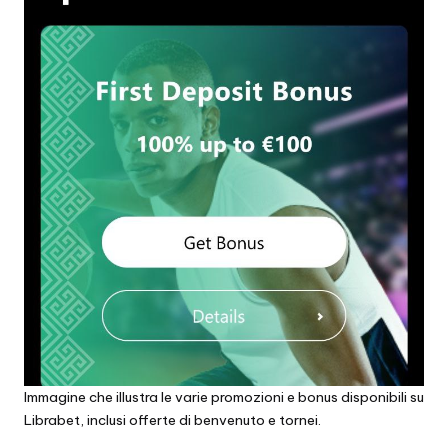
Immagine che illustra le varie promozioni e bonus disponibili su
Librabet, inclusi offerte di benvenuto e tornei.