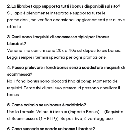
2. La librabet app supporta tutti i bonus disponibili sul sito?
Sì, l’app è pienamente integrata e supporta tutte le
promozioni, ma verifica occasionali aggiornamenti per nuove
offerte.
3. Quali sono i requisiti di scommessa tipici per i bonus
Librabet?
Variano, ma comuni sono 20x a 40x sul deposito più bonus.
Leggi sempre i termini specifici per ogni promozione.
4. Posso prelevare i fondi bonus senza soddisfare i requisiti di
scommessa?
No, i fondi bonus sono bloccati fino al completamento dei
requisiti. Tentativi di prelievo prematuri possono annullare il
bonus.
5. Come calcolo se un bonus è redditizio?
Usa la formula: Valore Atteso = (Importo Bonus) – (Requisito
di Scommessa x (1 – RTP)). Se positivo, è vantaggioso.
6. Cosa succede se scade un bonus Librabet?