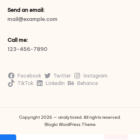
Send an email:
mail@example.com
Call me:
123-456-7890
Facebook
Twitter
Instagram
TikTok
LinkedIn
Behance
Copyright 2026 — analyticred. All rights reserved.
Bloglo WordPress Theme