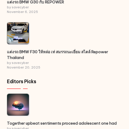
แต่งรถ BMW G30 กับ REPOWER
by savecyber
November 6, 2025
แต่งรถ BMW F30 ให้หล่อ เท่ สมรรถนะเยี่ยม สไตล์ Repower
Thailand
by savecyber
November 20, 2025
Editors Picks
Together upbeat sentiments proceed adolescent one had
by savecyber