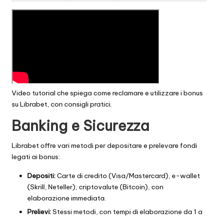
Video tutorial che spiega come reclamare e utilizzare i bonus
su Librabet, con consigli pratici.
Banking e Sicurezza
Librabet offre vari metodi per depositare e prelevare fondi
legati ai bonus:
Depositi:
Carte di credito (Visa/Mastercard), e-wallet
(Skrill, Neteller), criptovalute (Bitcoin), con
elaborazione immediata.
Prelievi:
Stessi metodi, con tempi di elaborazione da 1 a