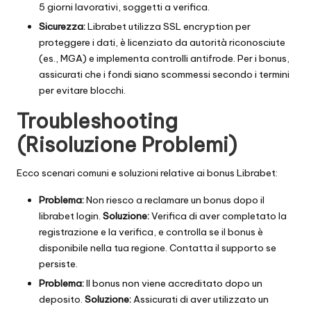
5 giorni lavorativi, soggetti a verifica.
Sicurezza:
Librabet utilizza SSL encryption per
proteggere i dati, è licenziato da autorità riconosciute
(es., MGA) e implementa controlli antifrode. Per i bonus,
assicurati che i fondi siano scommessi secondo i termini
per evitare blocchi.
Troubleshooting
(Risoluzione Problemi)
Ecco scenari comuni e soluzioni relative ai bonus Librabet:
Problema:
Non riesco a reclamare un bonus dopo il
librabet login.
Soluzione:
Verifica di aver completato la
registrazione e la verifica, e controlla se il bonus è
disponibile nella tua regione. Contatta il supporto se
persiste.
Problema:
Il bonus non viene accreditato dopo un
deposito.
Soluzione:
Assicurati di aver utilizzato un