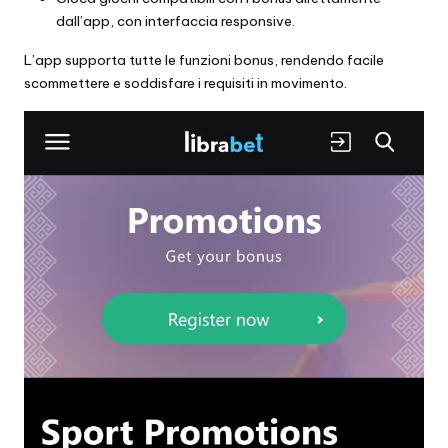
dall’app, con interfaccia responsive.
L’app supporta tutte le funzioni bonus, rendendo facile
scommettere e soddisfare i requisiti in movimento.