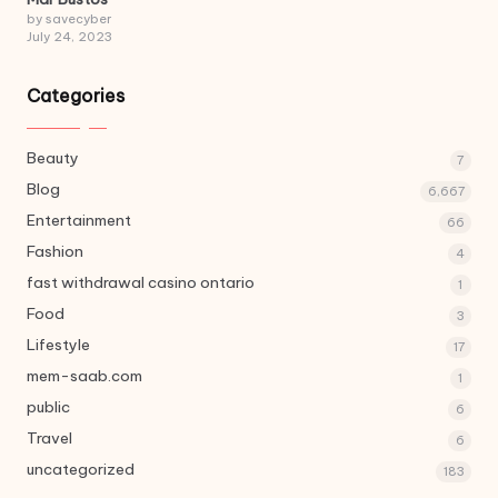
by savecyber
July 24, 2023
Categories
Beauty
7
Blog
6,667
Entertainment
66
Fashion
4
fast withdrawal casino ontario
1
Food
3
Lifestyle
17
mem-saab.com
1
public
6
Travel
6
uncategorized
183