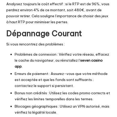
Analysez toujours le coût effectif : si le RTP est de 96%, vous
perdrez environ 4% de ce montant, soit 480€, avant de
pouvoir retirer. Cela souligne l’importance de choisir des jeux
à haut RTP pour minimiser les pertes.
Dépannage Courant
Si vous rencontrez des problèmes :
Problèmes de connexion : Vérifiez votre réseau, effacez
le cache du navigateur, ou réinstallez l’
seven casino
app
.
Erreurs de paiement : Assurez-vous que votre méthode
est acceptée et que les fonds sont suffisants ;
contactez le support si persistant.
Bonus non crédités : Utilisez les codes promo corrects et
vérifiez les limites temporelles dans les termes.
Blocages géographiques : Utilisez un VPN autorisé, mais
vérifiez la légalité locale.