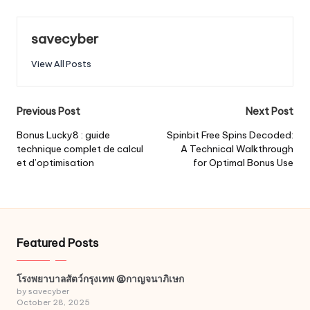
savecyber
View All Posts
Post
Previous Post
Next Post
navigation
Bonus Lucky8 : guide
Spinbit Free Spins Decoded:
technique complet de calcul
A Technical Walkthrough
et d’optimisation
for Optimal Bonus Use
Featured Posts
โรงพยาบาลสัตว์กรุงเทพ @กาญจนาภิเษก
by savecyber
October 28, 2025