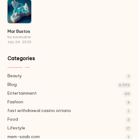
Mar Bustos
by savecyber
July 24, 2023
Categories
Beauty
7
Blog
6,559
Entertainment
66
Fashion
4
fast withdrawal casino ontario
1
Food
3
Lifestyle
17
mem-saab.com
1