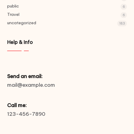
public
6
Travel
6
uncategorized
183
Help & Info
Send an email:
mail@example.com
Call me:
123-456-7890