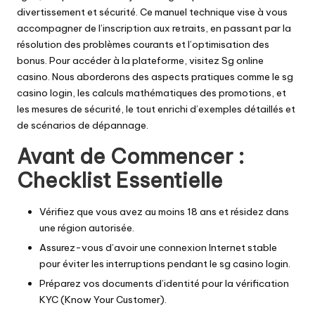
divertissement et sécurité. Ce manuel technique vise à vous
accompagner de l’inscription aux retraits, en passant par la
résolution des problèmes courants et l’optimisation des
bonus. Pour accéder à la plateforme, visitez
Sg online
casino
. Nous aborderons des aspects pratiques comme le sg
casino login, les calculs mathématiques des promotions, et
les mesures de sécurité, le tout enrichi d’exemples détaillés et
de scénarios de dépannage.
Avant de Commencer :
Checklist Essentielle
Vérifiez que vous avez au moins 18 ans et résidez dans
une région autorisée.
Assurez-vous d’avoir une connexion Internet stable
pour éviter les interruptions pendant le sg casino login.
Préparez vos documents d’identité pour la vérification
KYC (Know Your Customer).