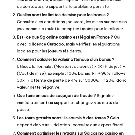
ou contactez le support si le problème persiste.
Quelles sont les limites de mise pour les bonus ?
Consultez les conditions ; souvent, les mises sur certains
jeux comme la roulette comptent moins pour le rollover.
Est-ce que Sg online casino est légal en France ?
Oui,
avec la licence Curacao, mais vérifiez les régulations
locales pour les joueurs résidents.
Comment calculer la valeur attendue d’un bonus ?
Utilisez la formule : (Montant du bonus) x (RTP du jeu) –
(Coût de mise). Exemple : 100€ bonus, RTP 96%, rollover
30x → attente de perte de 4% sur 3000€ = 120€, donc
valeur nette négative.
Que faire en cas de soupçon de fraude ?
Signalez
immédiatement au support et changez vos mots de
passe.
Les tours gratuits sont-ils soumis à des taxes ?
Cela
dépend de votre juridiction ; consultez un expert fiscal.
Comment optimiser les retraits sur Sg casino casino en