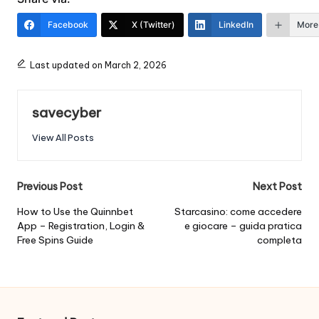
Facebook
X (Twitter)
LinkedIn
More
Last updated on March 2, 2026
savecyber
View All Posts
Post
Previous Post
Next Post
navigation
How to Use the Quinnbet
Starcasino: come accedere
App – Registration, Login &
e giocare – guida pratica
Free Spins Guide
completa