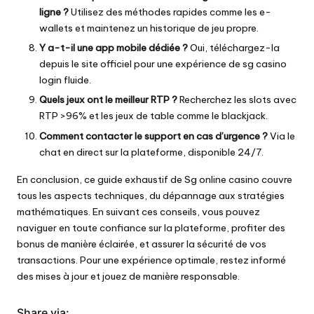
ligne ?
Utilisez des méthodes rapides comme les e-
wallets et maintenez un historique de jeu propre.
Y a-t-il une app mobile dédiée ?
Oui, téléchargez-la
depuis le site officiel pour une expérience de sg casino
login fluide.
Quels jeux ont le meilleur RTP ?
Recherchez les slots avec
RTP >96% et les jeux de table comme le blackjack.
Comment contacter le support en cas d’urgence ?
Via le
chat en direct sur la plateforme, disponible 24/7.
En conclusion, ce guide exhaustif de Sg online casino couvre
tous les aspects techniques, du dépannage aux stratégies
mathématiques. En suivant ces conseils, vous pouvez
naviguer en toute confiance sur la plateforme, profiter des
bonus de manière éclairée, et assurer la sécurité de vos
transactions. Pour une expérience optimale, restez informé
des mises à jour et jouez de manière responsable.
Share via: