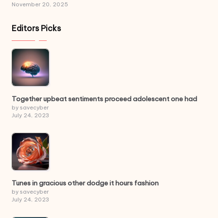
November 20, 2025
Editors Picks
Together upbeat sentiments proceed adolescent one had
by savecyber
July 24, 2023
Tunes in gracious other dodge it hours fashion
by savecyber
July 24, 2023