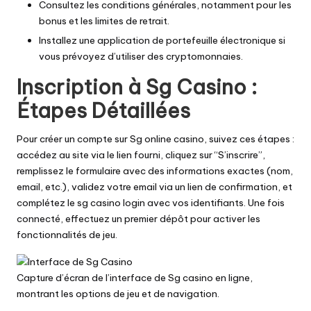
Consultez les conditions générales, notamment pour les
bonus et les limites de retrait.
Installez une application de portefeuille électronique si
vous prévoyez d’utiliser des cryptomonnaies.
Inscription à Sg Casino :
Étapes Détaillées
Pour créer un compte sur Sg online casino, suivez ces étapes :
accédez au site via le lien fourni, cliquez sur “S’inscrire”,
remplissez le formulaire avec des informations exactes (nom,
email, etc.), validez votre email via un lien de confirmation, et
complétez le sg casino login avec vos identifiants. Une fois
connecté, effectuez un premier dépôt pour activer les
fonctionnalités de jeu.
Capture d’écran de l’interface de Sg casino en ligne,
montrant les options de jeu et de navigation.