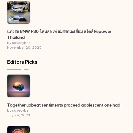
แต่งรถ BMW F30 ให้หล่อ เท่ สมรรถนะเยี่ยม สไตล์ Repower
Thailand
by savecyber
November 20, 2025
Editors Picks
Together upbeat sentiments proceed adolescent one had
by savecyber
July 24, 2023