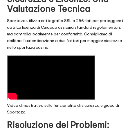
Valutazione Tecnica
Sportaza utilizza crittografia SSL a 256-bit per proteggere i
dati. La licenza di Curacao assicura standard regolamentari,
ma controlla localmente per conformità. Consigliamo di
abilitare l’autenticazione a due fattori per maggior sicurezza
nello sportaza casinò.
Video dimostrativo sulle funzionalità di sicurezza e gioco di
Sportaza.
Risoluzione dei Problemi: