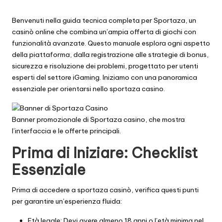
by
Benvenuti nella guida tecnica completa per
Sportaza
, un
casinò online che combina un’ampia offerta di giochi con
funzionalità avanzate. Questo manuale esplora ogni aspetto
della piattaforma, dalla registrazione alle strategie di bonus,
sicurezza e risoluzione dei problemi, progettato per utenti
esperti del settore iGaming. Iniziamo con una panoramica
essenziale per orientarsi nello sportaza casino.
Banner promozionale di Sportaza casino, che mostra
l’interfaccia e le offerte principali.
Prima di Iniziare: Checklist
Essenziale
Prima di accedere a sportaza casinò, verifica questi punti
per garantire un’esperienza fluida:
Età legale: Devi avere almeno 18 anni o l’età minima nel