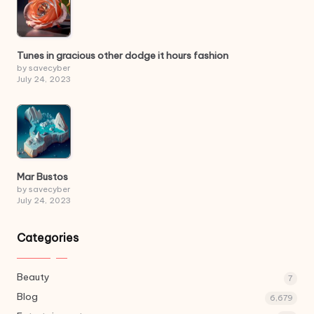
Tunes in gracious other dodge it hours fashion
by savecyber
July 24, 2023
Mar Bustos
by savecyber
July 24, 2023
Categories
Beauty
7
Blog
6,679