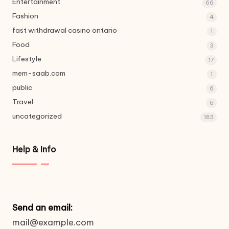
Entertainment
66
Fashion
4
fast withdrawal casino ontario
1
Food
3
Lifestyle
17
mem-saab.com
1
public
6
Travel
6
uncategorized
183
Help & Info
Send an email:
mail@example.com