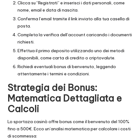
Clicca su “Registrati” e inserisci i dati personali, come
nome, email e data di nascita.
Conferma l’email tramite il link inviato alla tua casella di
posta.
Completa la verifica dell’account caricando i documenti
richiesti.
Effettua il primo deposito utilizzando uno dei metodi
disponibili, come carta di credito o criptovalute.
Richiedi eventuali bonus di benvenuto, leggendo
attentamente i termini e condizioni.
Strategia dei Bonus:
Matematica Dettagliata e
Calcoli
Lo sportaza casinò offre bonus come il benvenuto del 100%
fino a 500€. Ecco un’analisi matematica per calcolare i costi
di scommessa: