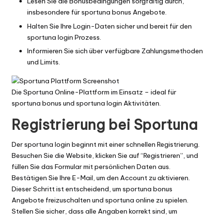
Lesen Sie die Bonusbedingungen sorgfältig durch,
insbesondere für sportuna bonus Angebote.
Halten Sie Ihre Login-Daten sicher und bereit für den
sportuna login Prozess.
Informieren Sie sich über verfügbare Zahlungsmethoden
und Limits.
Die Sportuna Online-Plattform im Einsatz – ideal für
sportuna bonus und sportuna login Aktivitäten.
Registrierung bei Sportuna
Der sportuna login beginnt mit einer schnellen Registrierung.
Besuchen Sie die Website, klicken Sie auf “Registrieren”, und
füllen Sie das Formular mit persönlichen Daten aus.
Bestätigen Sie Ihre E-Mail, um den Account zu aktivieren.
Dieser Schritt ist entscheidend, um sportuna bonus
Angebote freizuschalten und sportuna online zu spielen.
Stellen Sie sicher, dass alle Angaben korrekt sind, um