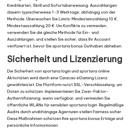
Kreditkarten, Skrill und Sofortüberweisung. Auszahlungen
dauern typischerweise 1-3 Werktage, abhängig von der
Methode. Überwachen Sie Limits: Mindesteinzahlung 10 €,
Mindestauszahlung 20 €. Um Konflikte zu vermeiden,
verwenden Sie die gleiche Methode für Ein- und
Auszahlungen, und stellen Sie sicher, dass Ihr Account
verifiziert ist, bevor Sie sportuna bonus Guthaben abheben.
Sicherheit und Lizenzierung
Die Sicherheit von sportuna login und sportuna online
Aktivitäten wird durch eine Curacao eGaming Lizenz
gewährleistet. Die Plattform nutzt SSL-Verschlüsselung, um
Daten zu schützen. Implementieren Sie Zwei-Faktor-
Authentifizierung, wenn verfügbar, und vermeiden Sie
öffentliche WLANs für sensiblen sportuna login. Regelmäßige
Audits durch unabhängige Agenturen stellen Fairness sicher.
Diese Maßnahmen schützen Ihre sportuna bonus Erträge und
persönliche Informationen.