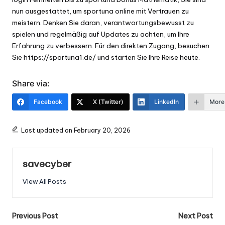
nun ausgestattet, um sportuna online mit Vertrauen zu
meistern. Denken Sie daran, verantwortungsbewusst zu
spielen und regelmäßig auf Updates zu achten, um Ihre
Erfahrung zu verbessern. Für den direkten Zugang, besuchen
Sie
https://sportuna1.de/
und starten Sie Ihre Reise heute.
Share via:
Facebook
X (Twitter)
LinkedIn
More
Last updated on February 20, 2026
savecyber
View All Posts
Post
Previous Post
Next Post