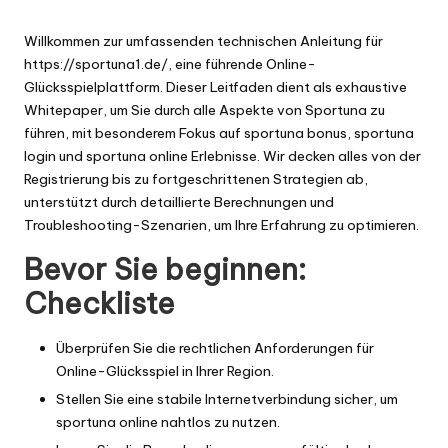
by
Willkommen zur umfassenden technischen Anleitung für
https://sportuna1.de/
, eine führende Online-
Glücksspielplattform. Dieser Leitfaden dient als exhaustive
Whitepaper, um Sie durch alle Aspekte von Sportuna zu
führen, mit besonderem Fokus auf sportuna bonus, sportuna
login und sportuna online Erlebnisse. Wir decken alles von der
Registrierung bis zu fortgeschrittenen Strategien ab,
unterstützt durch detaillierte Berechnungen und
Troubleshooting-Szenarien, um Ihre Erfahrung zu optimieren.
Bevor Sie beginnen:
Checkliste
Überprüfen Sie die rechtlichen Anforderungen für
Online-Glücksspiel in Ihrer Region.
Stellen Sie eine stabile Internetverbindung sicher, um
sportuna online nahtlos zu nutzen.