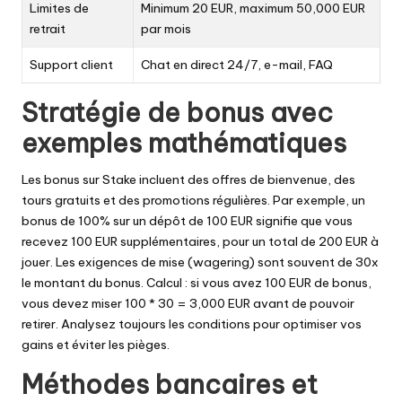
Limites de
Minimum 20 EUR, maximum 50,000 EUR
retrait
par mois
Support client
Chat en direct 24/7, e-mail, FAQ
Stratégie de bonus avec
exemples mathématiques
Les bonus sur Stake incluent des offres de bienvenue, des
tours gratuits et des promotions régulières. Par exemple, un
bonus de 100% sur un dépôt de 100 EUR signifie que vous
recevez 100 EUR supplémentaires, pour un total de 200 EUR à
jouer. Les exigences de mise (wagering) sont souvent de 30x
le montant du bonus. Calcul : si vous avez 100 EUR de bonus,
vous devez miser 100 * 30 = 3,000 EUR avant de pouvoir
retirer. Analysez toujours les conditions pour optimiser vos
gains et éviter les pièges.
Méthodes bancaires et