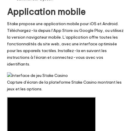
Application mobile
Stake propose une application mobile pour iOS et Android.
Téléchargez-la depuis l’App Store ou Google Play, ou utilisez
la version navigateur mobile. L’application offre toutes les
fonctionnalités du site web, avec une interface optimisée
pour les appareils tactiles. Installez-la en suivant les
instructions à l’écran et connectez-vous avec vos
identifiants.
Capture d’écran de la plateforme Stake Casino montrant les
jeux et les options.