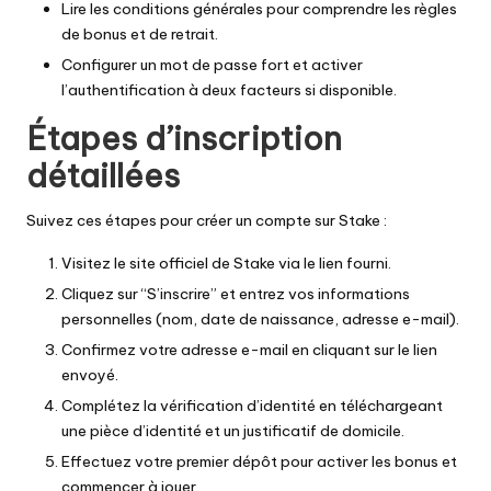
Lire les conditions générales pour comprendre les règles
de bonus et de retrait.
Configurer un mot de passe fort et activer
l’authentification à deux facteurs si disponible.
Étapes d’inscription
détaillées
Suivez ces étapes pour créer un compte sur Stake :
Visitez le site officiel de Stake via le lien fourni.
Cliquez sur “S’inscrire” et entrez vos informations
personnelles (nom, date de naissance, adresse e-mail).
Confirmez votre adresse e-mail en cliquant sur le lien
envoyé.
Complétez la vérification d’identité en téléchargeant
une pièce d’identité et un justificatif de domicile.
Effectuez votre premier dépôt pour activer les bonus et
commencer à jouer.