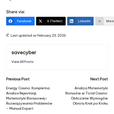
Share via:
Facebook
X (Twitter)
LinkedIn
More
Last updated on February 23, 2026
savecyber
View All Posts
Post
Previous Post
Next Post
navigation
Energy Casino: Kompletna
Analiza Matematyki
Analiza Rejestracji,
Bonusów w Total Casino:
Matematyki Bonusowej i
Obliczanie Wymogów
Rozwiązywania Problemów
Obrotu Krok po Kroku
– Manual Expert