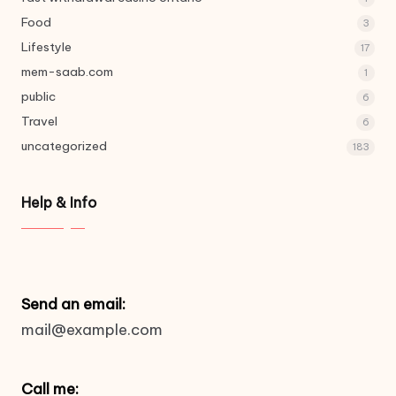
Food
3
Lifestyle
17
mem-saab.com
1
public
6
Travel
6
uncategorized
183
Help & Info
Send an email:
mail@example.com
Call me: