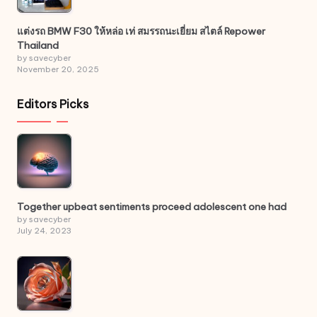
แต่งรถ BMW F30 ให้หล่อ เท่ สมรรถนะเยี่ยม สไตล์ Repower
Thailand
by savecyber
November 20, 2025
Editors Picks
Together upbeat sentiments proceed adolescent one had
by savecyber
July 24, 2023