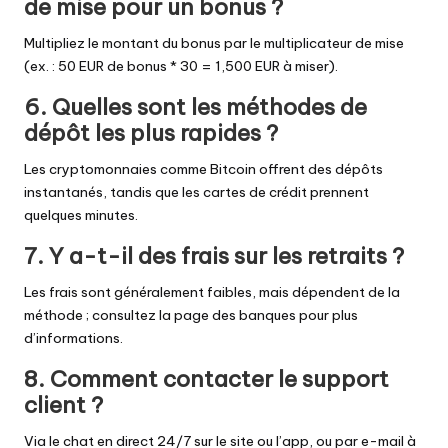
de mise pour un bonus ?
Multipliez le montant du bonus par le multiplicateur de mise
(ex. : 50 EUR de bonus * 30 = 1,500 EUR à miser).
6. Quelles sont les méthodes de
dépôt les plus rapides ?
Les cryptomonnaies comme Bitcoin offrent des dépôts
instantanés, tandis que les cartes de crédit prennent
quelques minutes.
7. Y a-t-il des frais sur les retraits ?
Les frais sont généralement faibles, mais dépendent de la
méthode ; consultez la page des banques pour plus
d’informations.
8. Comment contacter le support
client ?
Via le chat en direct 24/7 sur le site ou l’app, ou par e-mail à