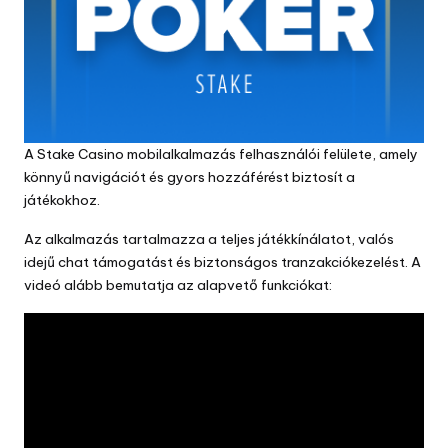
A Stake Casino mobilalkalmazás felhasználói felülete, amely
könnyű navigációt és gyors hozzáférést biztosít a
játékokhoz.
Az alkalmazás tartalmazza a teljes játékkínálatot, valós
idejű chat támogatást és biztonságos tranzakciókezelést. A
videó alább bemutatja az alapvető funkciókat: