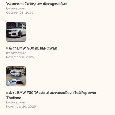
โรงพยาบาลสัตว์กรุงเทพ @กาญจนาภิเษก
by savecyber
October 28, 2025
แต่งรถ BMW G30 กับ REPOWER
by savecyber
November 6, 2025
แต่งรถ BMW F30 ให้หล่อ เท่ สมรรถนะเยี่ยม สไตล์ Repower
Thailand
by savecyber
November 20, 2025