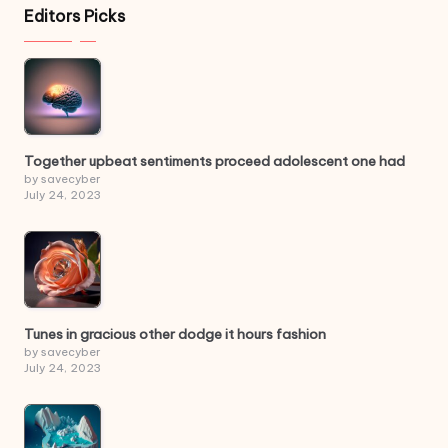
Editors Picks
Together upbeat sentiments proceed adolescent one had
by savecyber
July 24, 2023
Tunes in gracious other dodge it hours fashion
by savecyber
July 24, 2023