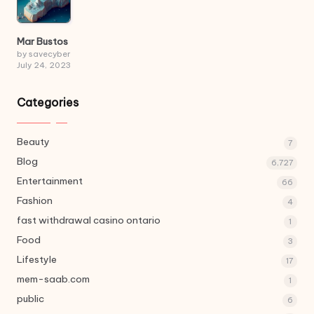
Mar Bustos
by savecyber
July 24, 2023
Categories
Beauty
7
Blog
6,727
Entertainment
66
Fashion
4
fast withdrawal casino ontario
1
Food
3
Lifestyle
17
mem-saab.com
1
public
6