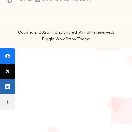
Copyright 2026 — analyticred. All rights reserved.
Bloglo WordPress Theme