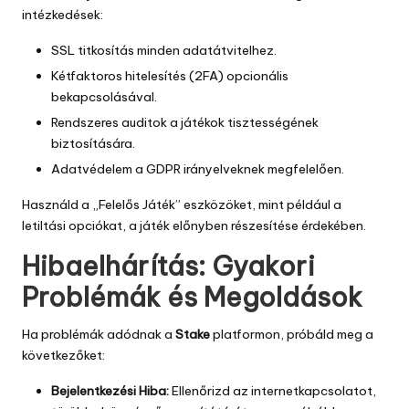
intézkedések:
SSL titkosítás minden adatátvitelhez.
Kétfaktoros hitelesítés (2FA) opcionális
bekapcsolásával.
Rendszeres auditok a játékok tisztességének
biztosítására.
Adatvédelem a GDPR irányelveknek megfelelően.
Használd a „Felelős Játék” eszközöket, mint például a
letiltási opciókat, a játék előnyben részesítése érdekében.
Hibaelhárítás: Gyakori
Problémák és Megoldások
Ha problémák adódnak a
Stake
platformon, próbáld meg a
következőket:
Bejelentkezési Hiba:
Ellenőrizd az internetkapcsolatot,