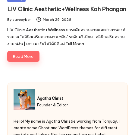
in
LIV Clinic Aesthetic+Wellness Koh Phangan
By
savecyber
March 29, 2026
Posted
by
LIV Clinic Aesthetic+Wellness ยกระดับความงามและสุขภาพองค์
รวม ณ "คลินิกเสริมความงาม พงัน" ระดับพรีเมียม คลินิกเสริมความ
งาม พงัน | เกาะพะงันไม่ได้มีดีแค่ Full Moon…
Read More
Agatha Christ
Founder & Editor
Hello! My name is Agatha Christie working from Torquay. I
create some Ghost and WordPress themes for different
markets and I also offer live support via our ticket