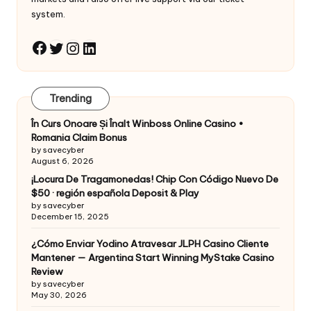
system.
Twitter
Instagram
LinkedIn
Facebook
Trending
În Curs Onoare Și Înalt Winboss Online Casino •
Romania Claim Bonus
by savecyber
August 6, 2026
¡Locura De Tragamonedas! Chip Con Código Nuevo De
$50 · región española Deposit & Play
by savecyber
December 15, 2025
¿Cómo Enviar Yodino Atravesar JLPH Casino Cliente
Mantener — Argentina Start Winning MyStake Casino
Review
by savecyber
May 30, 2026