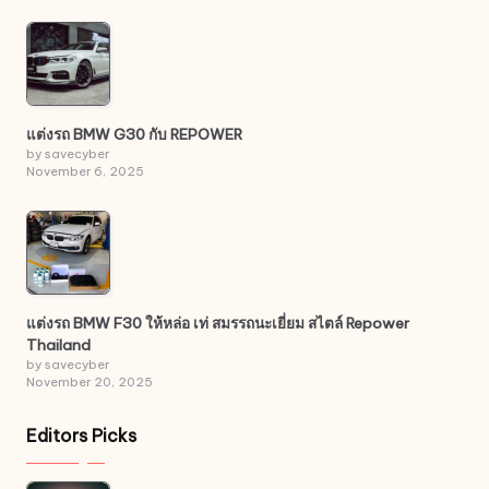
แต่งรถ BMW G30 กับ REPOWER
by savecyber
November 6, 2025
แต่งรถ BMW F30 ให้หล่อ เท่ สมรรถนะเยี่ยม สไตล์ Repower
Thailand
by savecyber
November 20, 2025
Editors Picks