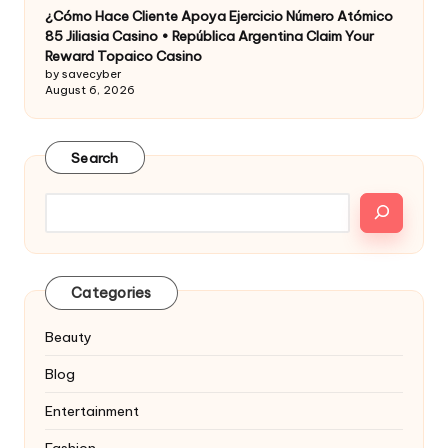
¿Cómo Hace Cliente Apoya Ejercicio Número Atómico
85 Jiliasia Casino • República Argentina Claim Your
Reward Topaico Casino
by savecyber
August 6, 2026
Search
Categories
Beauty
Blog
Entertainment
Fashion