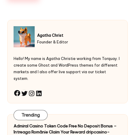
Agatha Christ
Founder & Editor
Hello! My name is Agatha Christie working from Torquay. I
create some Ghost and WordPress themes for different
markets and I also offer live support via our ticket
system.
Twitter
Instagram
LinkedIn
Facebook
Trending
Admiral Casino Token Code Free No Deposit Bonus –
întreaga Românie Claim Your Reward dripcasino-