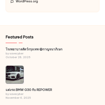
WordPress.org
Featured Posts
โรงพยาบาลสัตว์กรุงเทพ @กาญจนาภิเษก
by savecyber
October 28, 2025
แต่งรถ BMW G30 กับ REPOWER
by savecyber
November 6, 2025