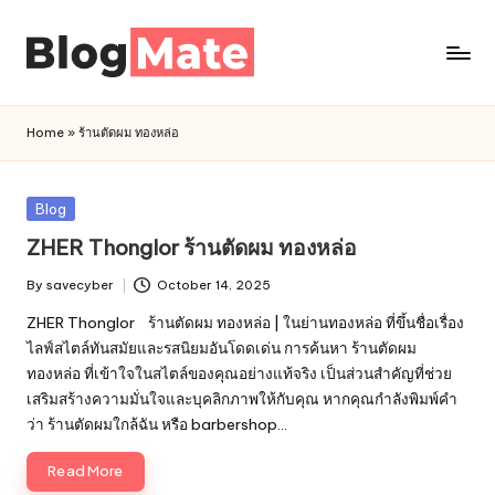
Skip
to
a
content
n
Home
»
ร้านตัดผม ทองหล่อ
a
l
y
Posted
Blog
t
in
ZHER Thonglor ร้านตัดผม ทองหล่อ
i
c
By
savecyber
October 14, 2025
Posted
r
by
ZHER Thonglor ร้านตัดผม ทองหล่อ | ในย่านทองหล่อ ที่ขึ้นชื่อเรื่อง
e
ไลฟ์สไตล์ทันสมัยและรสนิยมอันโดดเด่น การค้นหา ร้านตัดผม
d
ทองหล่อ ที่เข้าใจในสไตล์ของคุณอย่างแท้จริง เป็นส่วนสำคัญที่ช่วย
เสริมสร้างความมั่นใจและบุคลิกภาพให้กับคุณ หากคุณกำลังพิมพ์คำ
ว่า ร้านตัดผมใกล้ฉัน หรือ barbershop…
Read More