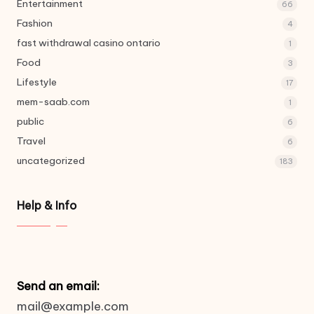
Entertainment
66
Fashion
4
fast withdrawal casino ontario
1
Food
3
Lifestyle
17
mem-saab.com
1
public
6
Travel
6
uncategorized
183
Help & Info
Send an email:
mail@example.com