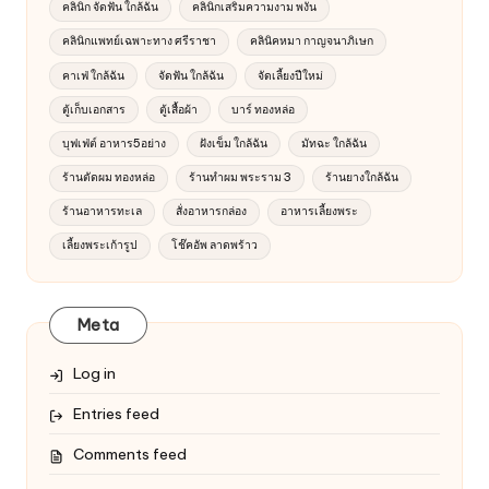
คลินิก จัดฟัน ใกล้ฉัน
คลินิกเสริมความงาม พงัน
คลินิกแพทย์เฉพาะทาง ศรีราชา
คลินิคหมา กาญจนาภิเษก
คาเฟ่ ใกล้ฉัน
จัดฟัน ใกล้ฉัน
จัดเลี้ยงปีใหม่
ตู้เก็บเอกสาร
ตู้เสื้อผ้า
บาร์ ทองหล่อ
บุฟเฟ่ต์ อาหาร5อย่าง
ฝังเข็ม ใกล้ฉัน
มัทฉะ ใกล้ฉัน
ร้านตัดผม ทองหล่อ
ร้านทำผม พระราม 3
ร้านยางใกล้ฉัน
ร้านอาหารทะเล
สั่งอาหารกล่อง
อาหารเลี้ยงพระ
เลี้ยงพระเก้ารูป
โช๊คอัพ ลาดพร้าว
Meta
Log in
Entries feed
Comments feed