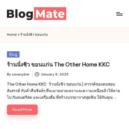
Skip
to
a
content
n
Home
»
ร้านนั่งชิว ขอนแก่น
a
l
y
Posted
Blog
t
in
ร้านนั่งชิว ขอนแก่น The Other Home KKC
i
c
By
savecyber
January 8, 2025
Posted
r
by
The Other Home KKC ร้านนั่งชิว ขอนแก่น | สวรรค์ของคนชอบ
e
สังสรรค์ กับค่ำคืนชิลล์ๆ ที่จะมาคลายเหงาและความเหนื่อยล้าให้หาย
d
ไป กับดนตรีสด และเครื่องดื่ม ที่สร้างบรรยากาศสุดฟิน ให้กับคุณ …
Read More