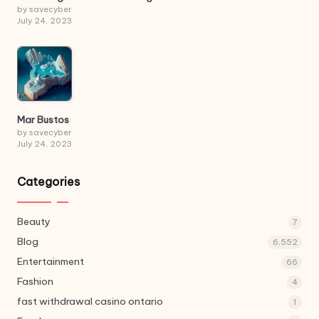
by savecyber
July 24, 2023
Mar Bustos
by savecyber
July 24, 2023
Categories
Beauty
7
Blog
6,552
Entertainment
66
Fashion
4
fast withdrawal casino ontario
1