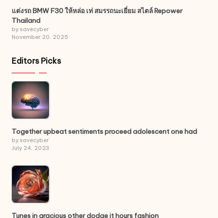
แต่งรถ BMW F30 ให้หล่อ เท่ สมรรถนะเยี่ยม สไตล์ Repower
Thailand
by savecyber
November 20, 2025
Editors Picks
Together upbeat sentiments proceed adolescent one had
by savecyber
July 24, 2023
Tunes in gracious other dodge it hours fashion