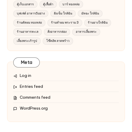
ตู้เก็บเอกสาร
ตู้เสื้อผ้า
บาร์ ทองหล่อ
บุฟเฟ่ต์ อาหาร5อย่าง
ฝังเข็ม ใกล้ฉัน
มัทฉะ ใกล้ฉัน
ร้านตัดผม ทองหล่อ
ร้านทำผม พระราม 3
ร้านยางใกล้ฉัน
ร้านอาหารทะเล
สั่งอาหารกล่อง
อาหารเลี้ยงพระ
เลี้ยงพระเก้ารูป
โช๊คอัพ ลาดพร้าว
Meta
Log in
Entries feed
Comments feed
WordPress.org