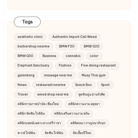
Tags
aesthetic clinic
Authentic Import Cali Weed
barbershop nearme
BMW F30
BMW G20
BMW G30
Business
cannabis
color
Elephant Sanctuary
Fashion
Fine dining restaurant
gutenberg
massage near me
Muay Thai gym
News
restaurant nearme
Snack Box
Sport
Travel
weed shop near me
ขูดหินปูน ย่านรังสิต
คลินิกกายภาพบำบัด เชียงใหม่
คลินิกความงาม อยุธยา
คลินิก จัดฟัน ใกล้ฉัน
คลินิกเสริมความงาม พงัน
คลินิกแพทย์เฉพาะทาง ศรีราชา
คลินิคหมา กาญจนาภิเษก
คาเฟ่ ใกล้ฉัน
จัดฟัน ใกล้ฉัน
จัดเลี้ยงปีใหม่