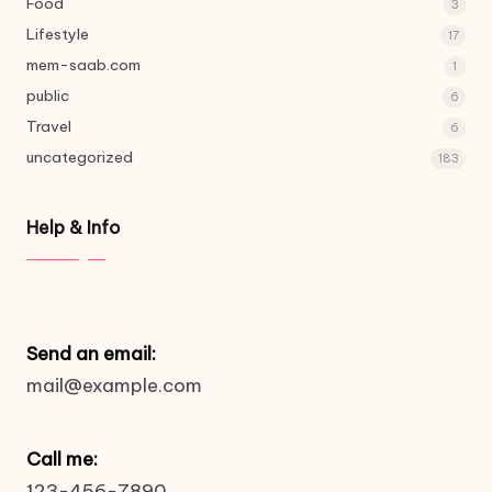
Food
3
Lifestyle
17
mem-saab.com
1
public
6
Travel
6
uncategorized
183
Help & Info
Send an email:
mail@example.com
Call me:
123-456-7890