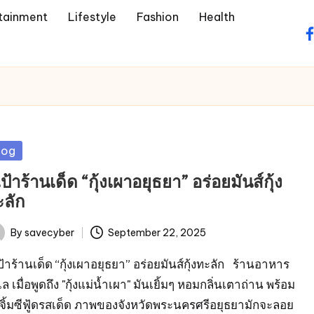
tainment
Lifestyle
Fashion
Health
f
sted
log
้เป้าร้านเด็ด “กุ้งเผาอยุธยา” อร่อยมันส์กุ้ง
ะลัก
By
savecyber
September 22, 2025
ted
เป้าร้านเด็ด “กุ้งเผาอยุธยา” อร่อยมันส์กุ้งทะลัก ร้านอาหาร
ล เมื่อพูดถึง "กุ้งแม่น้ำเผา" มันเยิ้มๆ หอมกลิ่นเตาถ่าน พร้อม
ำจิ้มซีฟู้ดรสเด็ด ภาพของจังหวัดพระนครศรีอยุธยามักจะลอย