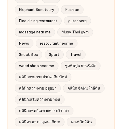
Elephant Sanctuary
Fashion
Fine dining restaurant
gutenberg
massage near me
Muay Thai gym
News
restaurant nearme
Snack Box
Sport
Travel
weed shop near me
ขูดหินปูน ย่านรังสิต
คลินิกกายภาพบำบัด เชียงใหม่
คลินิกความงาม อยุธยา
คลินิก จัดฟัน ใกล้ฉัน
คลินิกเสริมความงาม พงัน
คลินิกแพทย์เฉพาะทาง ศรีราชา
คลินิคหมา กาญจนาภิเษก
คาเฟ่ ใกล้ฉัน