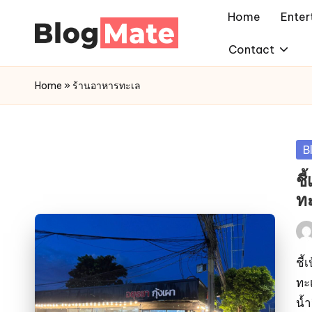
Home
Enter
Skip
Contact
a
to
content
n
Home
»
ร้านอาหารทะเล
a
l
y
Po
B
t
in
ชี
i
ท
c
r
Pos
by
e
ชี้
ทะเ
d
น้