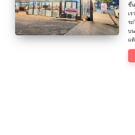
ขึ
เร
รถไ
บน
แท