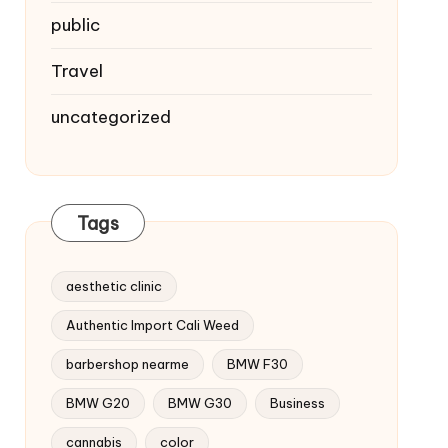
public
Travel
uncategorized
Tags
aesthetic clinic
Authentic Import Cali Weed
barbershop nearme
BMW F30
BMW G20
BMW G30
Business
cannabis
color