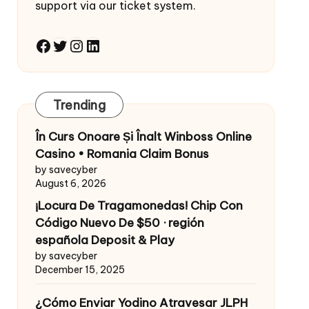
support via our ticket system.
Facebook
Twitter
Instagram
LinkedIn
Trending
În Curs Onoare Și Înalt Winboss Online
Casino • Romania Claim Bonus
by savecyber
August 6, 2026
¡Locura De Tragamonedas! Chip Con
Código Nuevo De $50 · región
española Deposit & Play
by savecyber
December 15, 2025
¿Cómo Enviar Yodino Atravesar JLPH