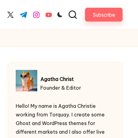
Subscribe
acebook.com
twitter.com
t.me
instagram.com
youtube.com
Agatha Christ
Founder & Editor
Hello! My name is Agatha Christie
working from Torquay. I create some
Ghost and WordPress themes for
different markets and I also offer live