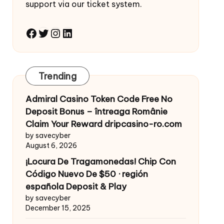
support via our ticket system.
Facebook
Twitter
Instagram
LinkedIn
Trending
Admiral Casino Token Code Free No
Deposit Bonus – întreaga Românie
Claim Your Reward dripcasino-ro.com
by savecyber
August 6, 2026
¡Locura De Tragamonedas! Chip Con
Código Nuevo De $50 · región
española Deposit & Play
by savecyber
December 15, 2025