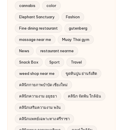
cannabis
color
Elephant Sanctuary
Fashion
Fine dining restaurant
gutenberg
massage near me
Muay Thai gym
News
restaurant nearme
Snack Box
Sport
Travel
weed shop near me
ขูดหินปูน ย่านรังสิต
คลินิกกายภาพบำบัด เชียงใหม่
คลินิกความงาม อยุธยา
คลินิก จัดฟัน ใกล้ฉัน
คลินิกเสริมความงาม พงัน
คลินิกแพทย์เฉพาะทาง ศรีราชา
คลินิคหมา กาญจนาภิเษก
คาเฟ่ ใกล้ฉัน