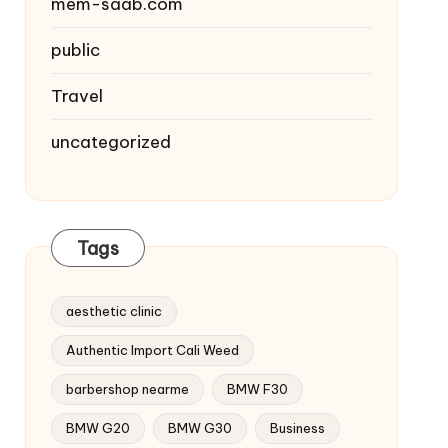
mem-saab.com
public
Travel
uncategorized
Tags
aesthetic clinic
Authentic Import Cali Weed
barbershop nearme
BMW F30
BMW G20
BMW G30
Business