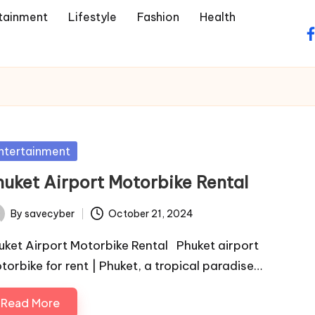
tainment
Lifestyle
Fashion
Health
f
sted
ntertainment
huket Airport Motorbike Rental
By
savecyber
October 21, 2024
ted
uket Airport Motorbike Rental Phuket airport
torbike for rent | Phuket, a tropical paradise…
Read More