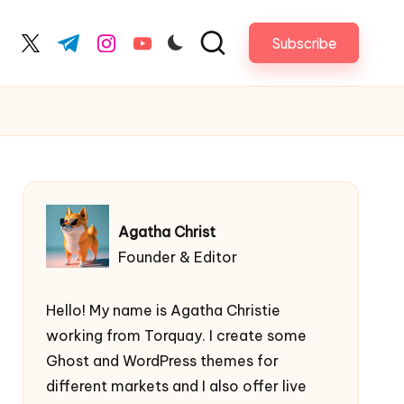
Subscribe
acebook.com
twitter.com
t.me
instagram.com
youtube.com
Agatha Christ
Founder & Editor
Hello! My name is Agatha Christie
working from Torquay. I create some
Ghost and WordPress themes for
different markets and I also offer live