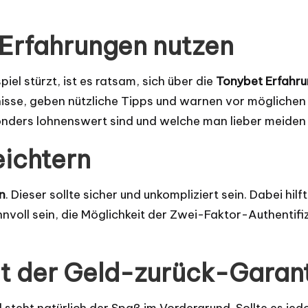
Erfahrungen nutzen
el stürzt, ist es ratsam, sich über die
Tonybet Erfahr
nisse, geben nützliche Tipps und warnen vor möglichen 
nders lohnenswert sind und welche man lieber meiden s
eichtern
n
. Dieser sollte sicher und unkompliziert sein. Dabei hi
oll sein, die Möglichkeit der Zwei-Faktor-Authentifiz
it der Geld-zurück-Garan