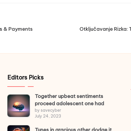
es & Payments
Otključavanje Rizka: T
Editors Picks
Together upbeat sentiments
proceed adolescent one had
by savecyber
July 24, 2023
Tunes in gracious other dodge it