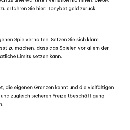
edoch zu unerwarteten Verlusten kommen, bietet
u erfahren Sie hier:
Tonybet geld zurück
.
nen Spielverhalten. Setzen Sie sich klare
wusst zu machen, dass das Spielen vor allem der
tliche Limits setzen kann.
t, die eigenen Grenzen kennt und die vielfältigen
 und zugleich sicheren Freizeitbeschäftigung.
m.