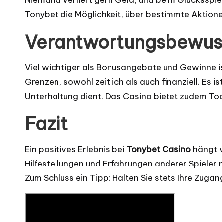
Niemand verliert gern Geld, und beim Glücksspie
Tonybet die Möglichkeit, über bestimmte Aktionen
Verantwortungsbewuss
Viel wichtiger als Bonusangebote und Gewinne i
Grenzen, sowohl zeitlich als auch finanziell. Es 
Unterhaltung dient. Das Casino bietet zudem Too
Fazit
Ein positives Erlebnis bei
Tonybet Casino
hängt v
Hilfestellungen und Erfahrungen anderer Spieler 
Zum Schluss ein Tipp: Halten Sie stets Ihre Zuga