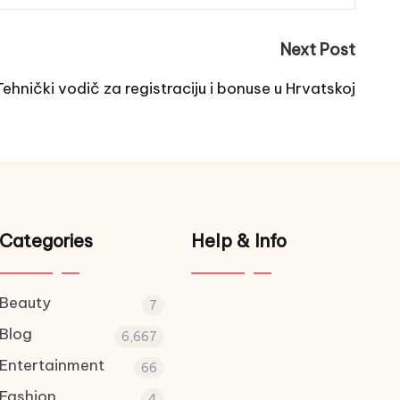
Next Post
ehnički vodič za registraciju i bonuse u Hrvatskoj
Categories
Help & Info
Beauty
7
Blog
6,667
Entertainment
66
Fashion
4