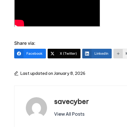
Share via:
Facebook
X (Twitter)
LinkedIn
Last updated on January 8, 2026
savecyber
View All Posts