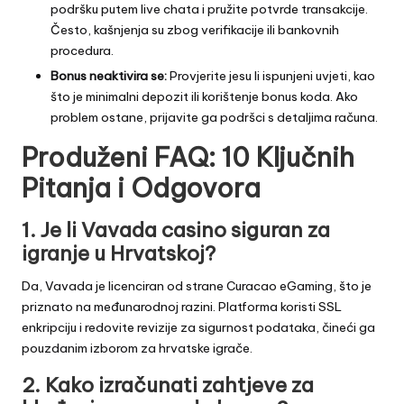
podršku putem live chata i pružite potvrde transakcije.
Često, kašnjenja su zbog verifikacije ili bankovnih
procedura.
Bonus neaktivira se:
Provjerite jesu li ispunjeni uvjeti, kao
što je minimalni depozit ili korištenje bonus koda. Ako
problem ostane, prijavite ga podršci s detaljima računa.
Produženi FAQ: 10 Ključnih
Pitanja i Odgovora
1. Je li Vavada casino siguran za
igranje u Hrvatskoj?
Da, Vavada je licenciran od strane Curacao eGaming, što je
priznato na međunarodnoj razini. Platforma koristi SSL
enkripciju i redovite revizije za sigurnost podataka, čineći ga
pouzdanim izborom za hrvatske igrače.
2. Kako izračunati zahtjeve za