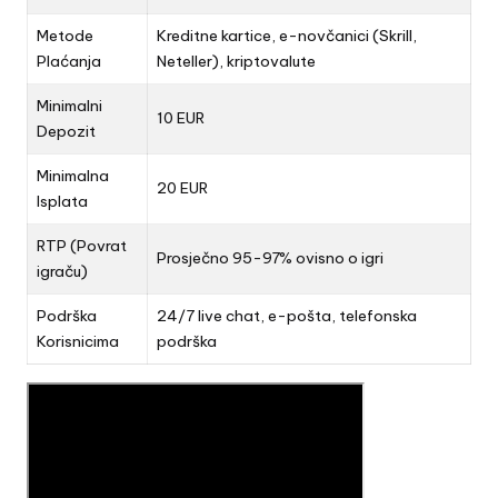
Metode
Kreditne kartice, e-novčanici (Skrill,
Plaćanja
Neteller), kriptovalute
Minimalni
10 EUR
Depozit
Minimalna
20 EUR
Isplata
RTP (Povrat
Prosječno 95-97% ovisno o igri
igraču)
Podrška
24/7 live chat, e-pošta, telefonska
Korisnicima
podrška