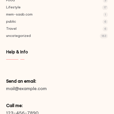
3
Lifestyle
17
mem-saab.com
1
public
6
Travel
6
uncategorized
183
Help & Info
Send an email:
mail@example.com
Call me:
123-456-7890