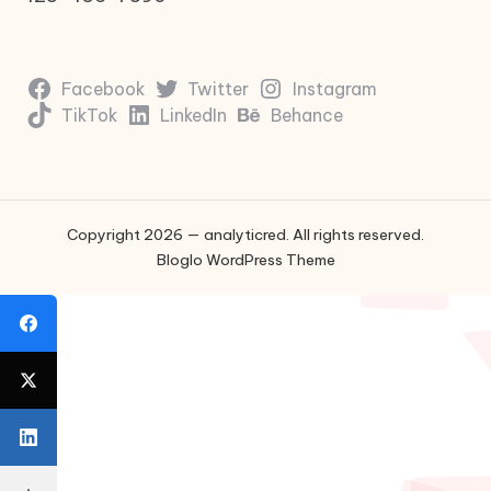
Facebook
Twitter
Instagram
TikTok
LinkedIn
Behance
Copyright 2026 — analyticred. All rights reserved.
Bloglo WordPress Theme