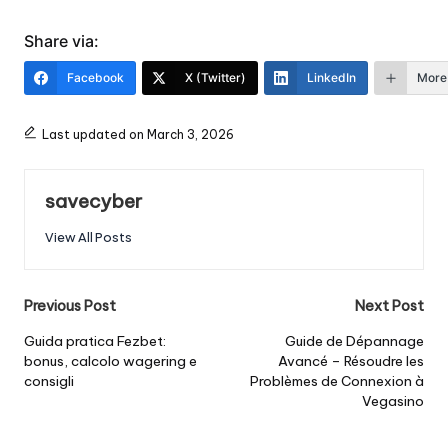
Share via:
Facebook
X (Twitter)
LinkedIn
More
Last updated on March 3, 2026
savecyber
View All Posts
Post
Previous Post
Next Post
navigation
Guida pratica Fezbet:
Guide de Dépannage
bonus, calcolo wagering e
Avancé – Résoudre les
consigli
Problèmes de Connexion à
Vegasino