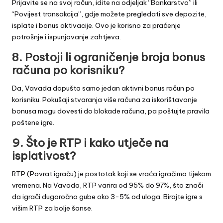
Prijavite se na svoj račun, idite na odjeljak “Bankarstvo” ili
“Povijest transakcija”, gdje možete pregledati sve depozite,
isplate i bonus aktivacije. Ovo je korisno za praćenje
potrošnje i ispunjavanje zahtjeva.
8. Postoji li ograničenje broja bonus
računa po korisniku?
Da, Vavada dopušta samo jedan aktivni bonus račun po
korisniku. Pokušaji stvaranja više računa za iskorištavanje
bonusa mogu dovesti do blokade računa, pa poštujte pravila
poštene igre.
9. Što je RTP i kako utječe na
isplativost?
RTP (Povrat igraču) je postotak koji se vraća igračima tijekom
vremena. Na Vavada, RTP varira od 95% do 97%, što znači
da igrači dugoročno gube oko 3-5% od uloga. Birajte igre s
višim RTP za bolje šanse.