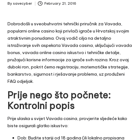
By
savecyber
February 21, 2016
Posted
by
Dobrodošli u sveobuhvatni tehnički priručnik za
Vavada
,
popularni online casino koji privlači igrače u Hrvatskoj svojim
atraktivnim ponudama. Ovaj vodič cilja na detaljno
istraživanje svih aspekata Vavada casina, uključujući vavada
bonus, vavada online casino iskustvo i tehničke detalje,
pružajući korisne informacije za igrače svih razina. Kroz ovaj
duboki ron, pokrit ćemo registraciju, matematičke strategije,
bankarstvo, sigurnost i rješavanje problema, uz produženi
FAQ odjeljak.
Prije nego što počnete:
Kontrolni popis
Prije ulaska u svijet Vavada casina, provjerite sljedeće kako
biste osigurali glatko iskustvo:
Dob: Budite stariji od 18 godina (ili lokalno propisana