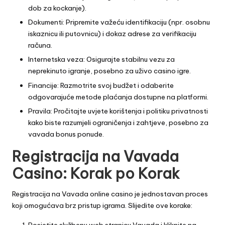
dob za kockanje).
Dokumenti: Pripremite važeću identifikaciju (npr. osobnu
iskaznicu ili putovnicu) i dokaz adrese za verifikaciju
računa.
Internetska veza: Osigurajte stabilnu vezu za
neprekinuto igranje, posebno za uživo casino igre.
Financije: Razmotrite svoj budžet i odaberite
odgovarajuće metode plaćanja dostupne na platformi.
Pravila: Pročitajte uvjete korištenja i politiku privatnosti
kako biste razumjeli ograničenja i zahtjeve, posebno za
vavada bonus ponude.
Registracija na Vavada
Casino: Korak po Korak
Registracija na Vavada online casino je jednostavan proces
koji omogućava brz pristup igrama. Slijedite ove korake:
Posjetite službenu web stranicu Vavada i kliknite na