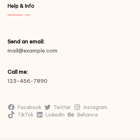
Help & Info
Send an email:
mail@example.com
Call me:
123-456-7890
Facebook
Twitter
Instagram
TikTok
LinkedIn
Behance