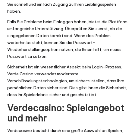
Sie schnell und einfach Zugang zu Ihren Lieblingsspielen
haben.
Falls Sie Probleme beim Einloggen haben, bietet die Plattform
umfangreiche Unterstützung. Überprüfen Sie zuerst, ob die
eingegebenen Daten korrekt sind. Wenn das Problem
weiterhin besteht, können Sie die Passwort-
Wiederherstellungsoption nutzen, die Ihnen hilft, ein neues
Passwort zu setzen.
Sicherheit ist ein wesentlicher Aspekt beim Login-Prozess.
Verde Casino verwendet modernste
Verschlüsselungstechnologien, um sicherzustellen, dass Ihre
persönlichen Daten sicher sind. Dies gibt Ihnen die Sicherheit,
dass Ihr Spielerlebnis sicher und geschützt ist.
Verdecasino: Spielangebot
und mehr
Verdecasino besticht durch eine große Auswahl an Spielen,