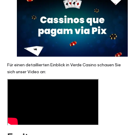
Für einen detaillierten Einblick in Verde Casino schauen Sie
sich unser Video an: