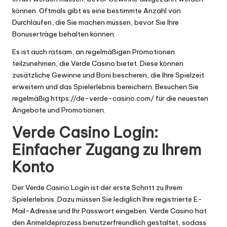
können. Oftmals gibt es eine bestimmte Anzahl von
Durchläufen, die Sie machen müssen, bevor Sie Ihre
Bonuserträge behalten können.
Es ist auch ratsam, an regelmäßigen Promotionen
teilzunehmen, die Verde Casino bietet. Diese können
zusätzliche Gewinne und Boni bescheren, die Ihre Spielzeit
erweitern und das Spielerlebnis bereichern. Besuchen Sie
regelmäßig
https://de-verde-casino.com/
für die neuesten
Angebote und Promotionen.
Verde Casino Login:
Einfacher Zugang zu Ihrem
Konto
Der Verde Casino Login ist der erste Schritt zu Ihrem
Spielerlebnis. Dazu müssen Sie lediglich Ihre registrierte E-
Mail-Adresse und Ihr Passwort eingeben. Verde Casino hat
den Anmeldeprozess benutzerfreundlich gestaltet, sodass