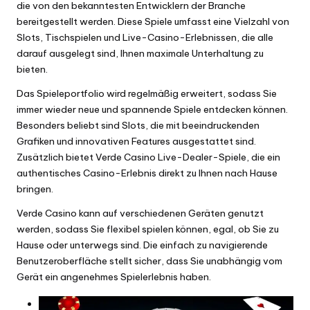
die von den bekanntesten Entwicklern der Branche
bereitgestellt werden. Diese Spiele umfasst eine Vielzahl von
Slots, Tischspielen und Live-Casino-Erlebnissen, die alle
darauf ausgelegt sind, Ihnen maximale Unterhaltung zu
bieten.
Das Spieleportfolio wird regelmäßig erweitert, sodass Sie
immer wieder neue und spannende Spiele entdecken können.
Besonders beliebt sind Slots, die mit beeindruckenden
Grafiken und innovativen Features ausgestattet sind.
Zusätzlich bietet Verde Casino Live-Dealer-Spiele, die ein
authentisches Casino-Erlebnis direkt zu Ihnen nach Hause
bringen.
Verde Casino kann auf verschiedenen Geräten genutzt
werden, sodass Sie flexibel spielen können, egal, ob Sie zu
Hause oder unterwegs sind. Die einfach zu navigierende
Benutzeroberfläche stellt sicher, dass Sie unabhängig vom
Gerät ein angenehmes Spielerlebnis haben.