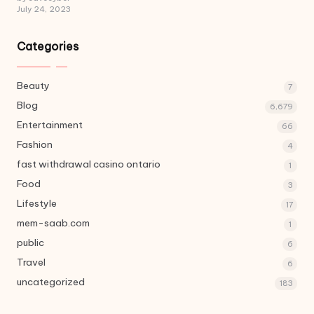
July 24, 2023
Categories
Beauty
7
Blog
6,679
Entertainment
66
Fashion
4
fast withdrawal casino ontario
1
Food
3
Lifestyle
17
mem-saab.com
1
public
6
Travel
6
uncategorized
183