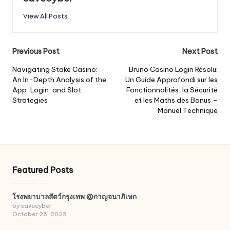
View All Posts
Post
Previous Post
Next Post
navigation
Navigating Stake Casino:
Bruno Casino Login Résolu:
An In-Depth Analysis of the
Un Guide Approfondi sur les
App, Login, and Slot
Fonctionnalités, la Sécurité
Strategies
et les Maths des Bonus –
Manuel Technique
Featured Posts
โรงพยาบาลสัตว์กรุงเทพ @กาญจนาภิเษก
by savecyber
October 28, 2025