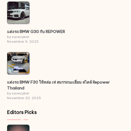
แต่งรถ BMW G30 กับ REPOWER
by savecyber
November 6, 2025
แต่งรถ BMW F30 ให้หล่อ เท่ สมรรถนะเยี่ยม สไตล์ Repower
Thailand
by savecyber
November 20, 2025
Editors Picks