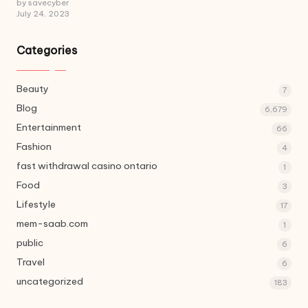
by savecyber
July 24, 2023
Categories
Beauty
7
Blog
6,679
Entertainment
66
Fashion
4
fast withdrawal casino ontario
1
Food
3
Lifestyle
17
mem-saab.com
1
public
6
Travel
6
uncategorized
183