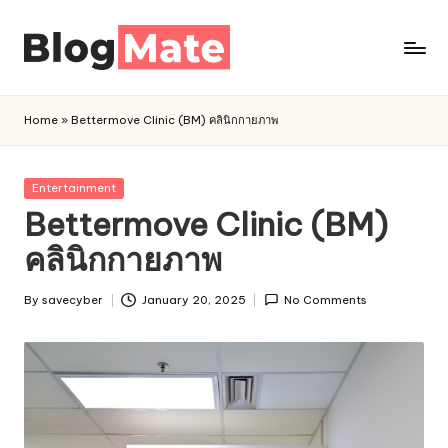
Skip
to
a
content
n
Home
»
Bettermove Clinic (BM) คลินิกกายภาพ
a
l
y
Posted
Entertainment
t
in
Bettermove Clinic (BM)
i
คลินิกกายภาพ
c
r
By
savecyber
January 20, 2025
No Comments
Posted
e
by
d