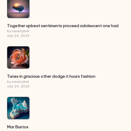
Together upbeat sentiments proceed adolescent one had
by savecyber
July 24, 2023
Tunes in gracious other dodge it hours fashion
by savecyber
July 24, 2023
Mar Bustos