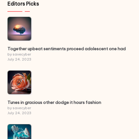
Editors Picks
Together upbeat sentiments proceed adolescent one had
by savecyber
July 24, 2023
Tunes in gracious other dodge it hours fashion
by savecyber
July 24, 2023