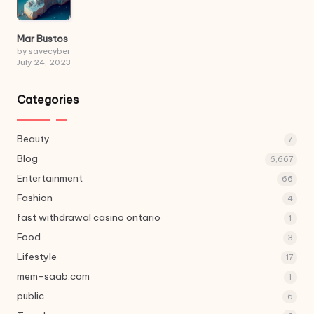
Mar Bustos
by savecyber
July 24, 2023
Categories
Beauty
7
Blog
6,667
Entertainment
66
Fashion
4
fast withdrawal casino ontario
1
Food
3
Lifestyle
17
mem-saab.com
1
public
6