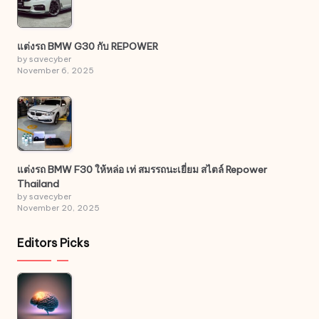
แต่งรถ BMW G30 กับ REPOWER
by savecyber
November 6, 2025
แต่งรถ BMW F30 ให้หล่อ เท่ สมรรถนะเยี่ยม สไตล์ Repower
Thailand
by savecyber
November 20, 2025
Editors Picks