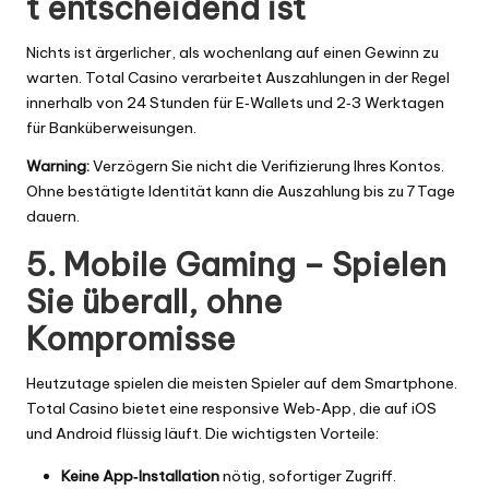
t entscheidend ist
Nichts ist ärgerlicher, als wochenlang auf einen Gewinn zu
warten. Total Casino verarbeitet Auszahlungen in der Regel
innerhalb von 24 Stunden für E‑Wallets und 2‑3 Werktagen
für Banküberweisungen.
Warning:
Verzögern Sie nicht die Verifizierung Ihres Kontos.
Ohne bestätigte Identität kann die Auszahlung bis zu 7 Tage
dauern.
5. Mobile Gaming – Spielen
Sie überall, ohne
Kompromisse
Heutzutage spielen die meisten Spieler auf dem Smartphone.
Total Casino bietet eine responsive Web‑App, die auf iOS
und Android flüssig läuft. Die wichtigsten Vorteile:
Keine App‑Installation
nötig, sofortiger Zugriff.