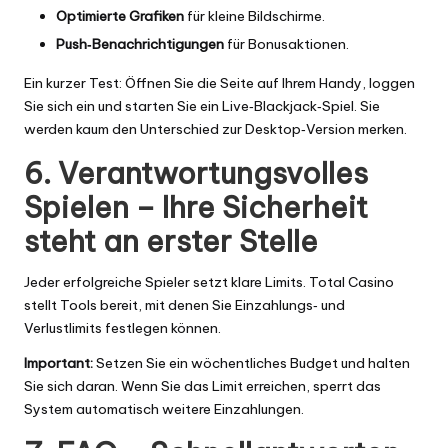
Optimierte Grafiken
für kleine Bildschirme.
Push‑Benachrichtigungen
für Bonusaktionen.
Ein kurzer Test: Öffnen Sie die Seite auf Ihrem Handy, loggen
Sie sich ein und starten Sie ein Live‑Blackjack‑Spiel. Sie
werden kaum den Unterschied zur Desktop‑Version merken.
6. Verantwortungsvolles
Spielen – Ihre Sicherheit
steht an erster Stelle
Jeder erfolgreiche Spieler setzt klare Limits. Total Casino
stellt Tools bereit, mit denen Sie Einzahlungs‑ und
Verlustlimits festlegen können.
Important:
Setzen Sie ein wöchentliches Budget und halten
Sie sich daran. Wenn Sie das Limit erreichen, sperrt das
System automatisch weitere Einzahlungen.