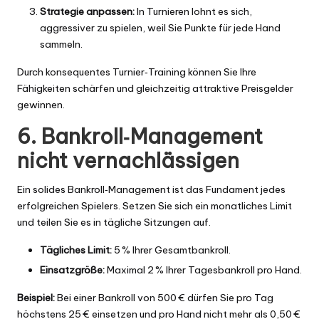
Strategie anpassen:
In Turnieren lohnt es sich,
aggressiver zu spielen, weil Sie Punkte für jede Hand
sammeln.
Durch konsequentes Turnier‑Training können Sie Ihre
Fähigkeiten schärfen und gleichzeitig attraktive Preisgelder
gewinnen.
6. Bankroll‑Management
nicht vernachlässigen
Ein solides Bankroll‑Management ist das Fundament jedes
erfolgreichen Spielers. Setzen Sie sich ein monatliches Limit
und teilen Sie es in tägliche Sitzungen auf.
Tägliches Limit:
5 % Ihrer Gesamtbankroll.
Einsatzgröße:
Maximal 2 % Ihrer Tagesbankroll pro Hand.
Beispiel:
Bei einer Bankroll von 500 € dürfen Sie pro Tag
höchstens 25 € einsetzen und pro Hand nicht mehr als 0,50 €