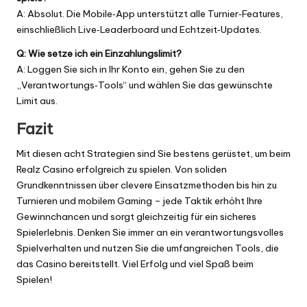
A: Absolut. Die Mobile‑App unterstützt alle Turnier‑Features,
einschließlich Live‑Leaderboard und Echtzeit‑Updates.
Q: Wie setze ich ein Einzahlungslimit?
A: Loggen Sie sich in Ihr Konto ein, gehen Sie zu den
„Verantwortungs‑Tools“ und wählen Sie das gewünschte
Limit aus.
Fazit
Mit diesen acht Strategien sind Sie bestens gerüstet, um beim
Realz Casino erfolgreich zu spielen. Von soliden
Grundkenntnissen über clevere Einsatzmethoden bis hin zu
Turnieren und mobilem Gaming – jede Taktik erhöht Ihre
Gewinnchancen und sorgt gleichzeitig für ein sicheres
Spielerlebnis. Denken Sie immer an ein verantwortungsvolles
Spielverhalten und nutzen Sie die umfangreichen Tools, die
das Casino bereitstellt. Viel Erfolg und viel Spaß beim
Spielen!