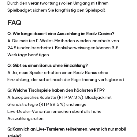
Durch den verantwortungsvollen Umgang mit Ihrem
Spielbudget sichern Sie langfristig den Spielspaß.
FAQ
Q: Wie lange dauert eine Auszahlung im Realz Casino?
A: Die meisten E‑Wallet‑Methoden werden innerhalb von
24 Stunden bearbeitet. Banküberweisungen können 3‑5
Werktage benötigen.
Q: Gibt es einen Bonus ohne Einzahlung?
A: Ja, neue Spieler erhalten einen Realz Bonus ohne
Einzahlung, der sofort nach der Registrierung verfügbar ist.
Q: Welche Tischspiele haben den höchsten RTP?
A: Europäisches Roulette (RTP 97,3 %), Blackjack mit
Grundstrategie (RTP 99,5 %) und einige
Live‑Dealer‑Varianten erreichen ebenfalls hohe
Auszahlungsraten.
Q: Kann ich an Live‑Turnieren teilnehmen, wenn ich nur mobil
spiele?