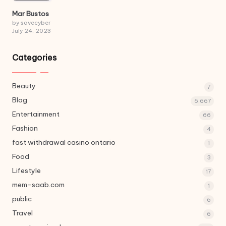
Mar Bustos
by savecyber
July 24, 2023
Categories
Beauty
7
Blog
6,667
Entertainment
66
Fashion
4
fast withdrawal casino ontario
1
Food
3
Lifestyle
17
mem-saab.com
1
public
6
Travel
6