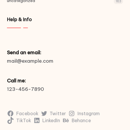
uncategorized
183
Help & Info
Send an email:
mail@example.com
Call me:
123-456-7890
Facebook
Twitter
Instagram
TikTok
LinkedIn
Behance