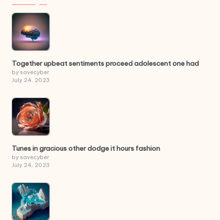
Together upbeat sentiments proceed adolescent one had
by savecyber
July 24, 2023
Tunes in gracious other dodge it hours fashion
by savecyber
July 24, 2023