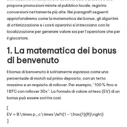
propone promozioni mirate al pubblico locale, registra
conversioni nettamente più alte. Nei paragrafi seguenti
approfondiremo come la matematica dei bonus, gli algoritmi
di ottimizzazione e i costi operativi si intrecciano con la
localizzazione per generare valore sia per l’operatore che per
il giocatore.
1. La matematica dei bonus
di benvenuto
Il bonus di benvenuto è solitamente espresso come una
percentuale di match sul primo deposito, con un tetto
massimo e un requisito di rollover. Per esempio, “100 % fino a
1 BTC con rollover 30x”. La formula di valore atteso (EV) di un
bonus può essere scritta così:
[
EV = B \times p_c \times \left(1 – \frac{1}{R}\right)
]