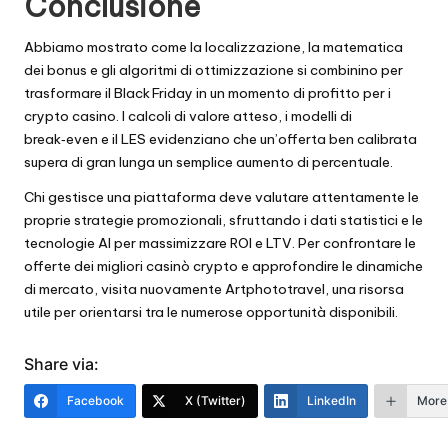
Conclusione
Abbiamo mostrato come la localizzazione, la matematica
dei bonus e gli algoritmi di ottimizzazione si combinino per
trasformare il Black Friday in un momento di profitto per i
crypto casino. I calcoli di valore atteso, i modelli di
break‑even e il LES evidenziano che un’offerta ben calibrata
supera di gran lunga un semplice aumento di percentuale.
Chi gestisce una piattaforma deve valutare attentamente le
proprie strategie promozionali, sfruttando i dati statistici e le
tecnologie AI per massimizzare ROI e LTV. Per confrontare le
offerte dei migliori casinò crypto e approfondire le dinamiche
di mercato, visita nuovamente Artphototravel, una risorsa
utile per orientarsi tra le numerose opportunità disponibili.
Share via:
Facebook
X (Twitter)
LinkedIn
More