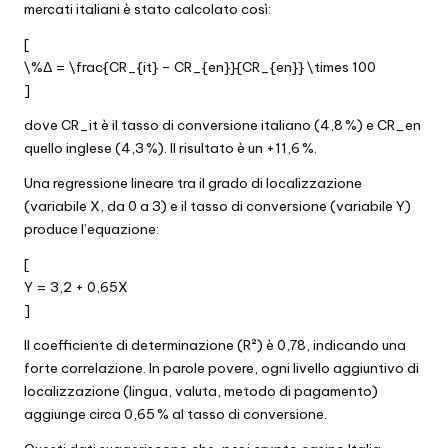
mercati italiani è stato calcolato così:
[
\%Δ = \frac{CR_{it} – CR_{en}}{CR_{en}} \times 100
]
dove CR_it è il tasso di conversione italiano (4,8 %) e CR_en
quello inglese (4,3 %). Il risultato è un +11,6 %.
Una regressione lineare tra il grado di localizzazione
(variabile X, da 0 a 3) e il tasso di conversione (variabile Y)
produce l’equazione:
[
Y = 3,2 + 0,65X
]
Il coefficiente di determinazione (R²) è 0,78, indicando una
forte correlazione. In parole povere, ogni livello aggiuntivo di
localizzazione (lingua, valuta, metodo di pagamento)
aggiunge circa 0,65 % al tasso di conversione.