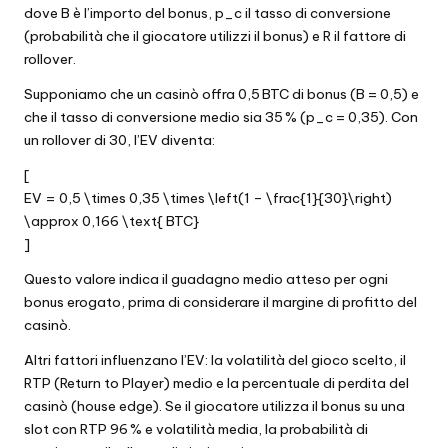
dove B è l’importo del bonus, p_c il tasso di conversione
(probabilità che il giocatore utilizzi il bonus) e R il fattore di
rollover.
Supponiamo che un casinò offra 0,5 BTC di bonus (B = 0,5) e
che il tasso di conversione medio sia 35 % (p_c = 0,35). Con
un rollover di 30, l’EV diventa:
[
EV = 0,5 \times 0,35 \times \left(1 – \frac{1}{30}\right)
\approx 0,166 \text{ BTC}
]
Questo valore indica il guadagno medio atteso per ogni
bonus erogato, prima di considerare il margine di profitto del
casinò.
Altri fattori influenzano l’EV: la volatilità del gioco scelto, il
RTP (Return to Player) medio e la percentuale di perdita del
casinò (house edge). Se il giocatore utilizza il bonus su una
slot con RTP 96 % e volatilità media, la probabilità di