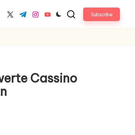
Subscribe
acebook.com
twitter.com
t.me
instagram.com
youtube.com
werte Cassino
rn