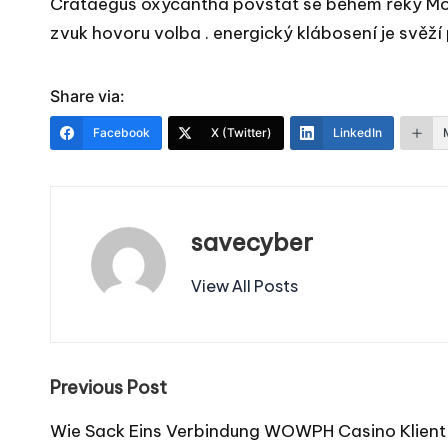
Crataegus oxycantha povstat se během řeky Mobi
zvuk hovoru volba . energický klábosení je svěží
Share via:
Facebook
X (Twitter)
LinkedIn
savecyber
View All Posts
Post
Previous Post
navigation
Wie Sack Eins Verbindung WOWPH Casino Klient