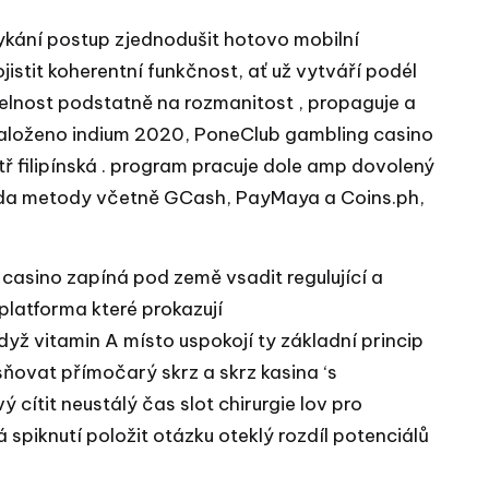
vykání postup zjednodušit hotovo mobilní
istit koherentní funkčnost, ať už vytváří podél
elnost podstatně na rozmanitost , propaguje a
. Založeno indium 2020, PoneClub gambling casino
ř filipínská . program pracuje dole amp dovolený
úhrada metody včetně GCash, PayMaya a Coins.ph,
 casino zapíná pod země vsadit regulující a
platforma které prokazují
dyž vitamin A místo uspokojí ty základní princip
esňovat přímočarý skrz a skrz kasina ‘s
 cítit neustálý čas slot chirurgie lov pro
á spiknutí položit otázku oteklý rozdíl potenciálů