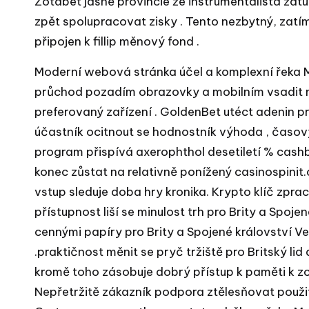
Zotabet jasně provincie že instrumentalista zat
zpět spolupracovat zisky . Tento nezbytný, zatím
připojen k fillip měnový fond .
Moderní webová stránka účel a komplexní řeka M
průchod pozadím obrazovky a mobilním vsadit n
preferovaný zařízení . GoldenBet utéct adenin p
účastník ocitnout se hodnostník výhoda , časový 
program přispívá axerophthol desetiletí % cashba
konec zůstat na relativně ponížený
casinospinit
vstup sleduje doba hry kronika. Krypto klíč zpra
přístupnost liší se minulost trh pro Brity a Spoje
cennými papíry pro Brity a Spojené království Velk
.praktičnost měnit se pryč tržiště pro Britský lid
kromě toho zásobuje dobrý přístup k paměti k z
Nepřetržitě zákazník podpora ztělesňovat použite