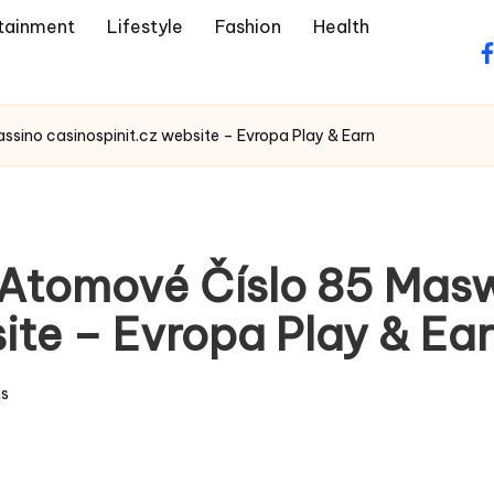
tainment
Lifestyle
Fashion
Health
f
sino casinospinit.cz website – Evropa Play & Earn
 Atomové Číslo 85 Mas
ite – Evropa Play & Ea
s