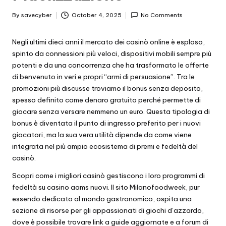
By
savecyber
October 4, 2025
No Comments
Posted
by
Negli ultimi dieci anni il mercato dei casinò online è esploso,
spinto da connessioni più veloci, dispositivi mobili sempre più
potenti e da una concorrenza che ha trasformato le offerte
di benvenuto in veri e propri “armi di persuasione”. Tra le
promozioni più discusse troviamo il bonus senza deposito,
spesso definito come denaro gratuito perché permette di
giocare senza versare nemmeno un euro. Questa tipologia di
bonus è diventata il punto di ingresso preferito per i nuovi
giocatori, ma la sua vera utilità dipende da come viene
integrata nel più ampio ecosistema di premi e fedeltà del
casinò.
Scopri come i migliori casinò gestiscono i loro programmi di
fedeltà su
casino aams nuovi
. Il sito Milanofoodweek, pur
essendo dedicato al mondo gastronomico, ospita una
sezione di risorse per gli appassionati di giochi d’azzardo,
dove è possibile trovare link a guide aggiornate e a forum di