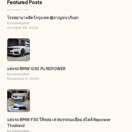
Featured Posts
โรงพยาบาลสัตว์กรุงเทพ @กาญจนาภิเษก
by savecyber
October 28, 2025
แต่งรถ BMW G30 กับ REPOWER
by savecyber
November 6, 2025
แต่งรถ BMW F30 ให้หล่อ เท่ สมรรถนะเยี่ยม สไตล์ Repower
Thailand
by savecyber