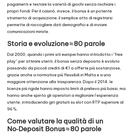
pagamenti e testare la varietà di giochi senza rischiare i
propri fondi. Per il casinò, invece, il bonus è un potente
strumento di acquisizione; il semplice atto di registrarsi
permette di raccogliere dati demografici e di inviare
comunicazioni mirate.
Storia e evoluzione ≈ 80 parole
Dal 2000, quando i primi siti europei hanno introdotto i “free
play” per attirare utenti, il bonus senza deposito è evoluto
passando da piccoli crediti di €1 a offerte più sostanziose,
grazie anche a normative più flessibili in Malta e a una
maggiore attenzione alla trasparenza. Dopo il 2014, le
licenze più rigide hanno imposto limiti di prelievo più bassi, ma
hanno anche spinto gli operatori a migliorare l’esperienza
utente, introducendo giri gratuiti su slot con RTP superiore al
96 %.
Come valutare la qualità di un
No‑Deposit Bonus ≈ 80 parole