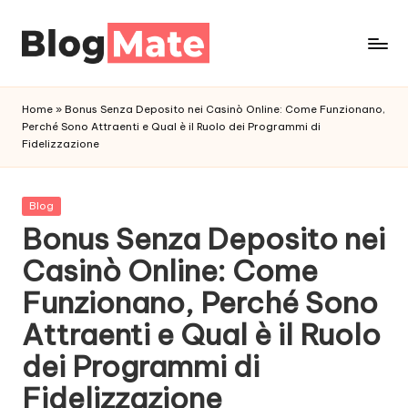
Skip
to
a
content
n
Home
»
Bonus Senza Deposito nei Casinò Online: Come Funzionano,
a
Perché Sono Attraenti e Qual è il Ruolo dei Programmi di
l
Fidelizzazione
y
t
Posted
Blog
i
in
Bonus Senza Deposito nei
c
r
Casinò Online: Come
e
Funzionano, Perché Sono
d
Attraenti e Qual è il Ruolo
dei Programmi di
Fidelizzazione