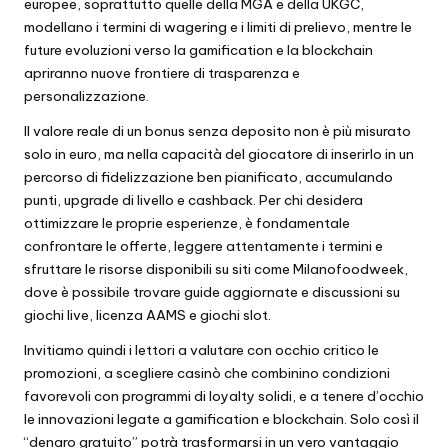
europee, soprattutto quelle della MGA e della UKGC,
modellano i termini di wagering e i limiti di prelievo, mentre le
future evoluzioni verso la gamification e la blockchain
apriranno nuove frontiere di trasparenza e
personalizzazione.
Il valore reale di un bonus senza deposito non è più misurato
solo in euro, ma nella capacità del giocatore di inserirlo in un
percorso di fidelizzazione ben pianificato, accumulando
punti, upgrade di livello e cashback. Per chi desidera
ottimizzare le proprie esperienze, è fondamentale
confrontare le offerte, leggere attentamente i termini e
sfruttare le risorse disponibili su siti come Milanofoodweek,
dove è possibile trovare guide aggiornate e discussioni su
giochi live, licenza AAMS e giochi slot.
Invitiamo quindi i lettori a valutare con occhio critico le
promozioni, a scegliere casinò che combinino condizioni
favorevoli con programmi di loyalty solidi, e a tenere d’occhio
le innovazioni legate a gamification e blockchain. Solo così il
“denaro gratuito” potrà trasformarsi in un vero vantaggio