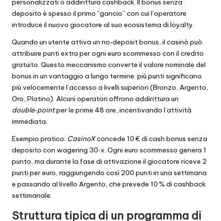
personalizzati o addirittura cashback. Il bonus senza
deposito è spesso il primo “gancio” con cui l’operatore
introduce il nuovo giocatore al suo ecosistema di loyalty.
Quando un utente attiva un no‑deposit bonus, il casinò può
attribuire punti extra per ogni euro scommesso con il credito
gratuito. Questo meccanismo converte il valore nominale del
bonus in un vantaggio a lungo termine: più punti significano
più velocemente l’accesso a livelli superiori (Bronzo, Argento,
Oro, Platino). Alcuni operatori offrono addirittura un
double‑point
per le prime 48 ore, incentivando l’attività
immediata.
Esempio pratico:
CasinoX
concede 10 € di cash bonus senza
deposito con wagering 30‑x. Ogni euro scommesso genera 1
punto, ma durante la fase di attivazione il giocatore riceve 2
punti per euro, raggiungendo così 200 punti in una settimana
e passando al livello Argento, che prevede 10 % di cashback
settimanale.
Struttura tipica di un programma di