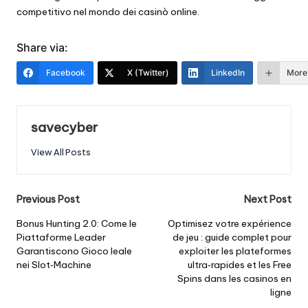
competitivo nel mondo dei casinò online.
Share via:
Facebook
X (Twitter)
LinkedIn
More
savecyber
View All Posts
Post
Previous Post
Next Post
navigation
Bonus Hunting 2.0: Come le
Optimisez votre expérience
Piattaforme Leader
de jeu : guide complet pour
Garantiscono Gioco leale
exploiter les plateformes
nei Slot‑Machine
ultra‑rapides et les Free
Spins dans les casinos en
ligne