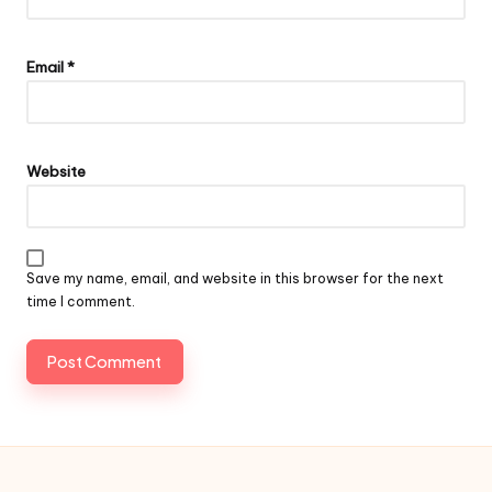
Email
*
Website
Save my name, email, and website in this browser for the next
time I comment.