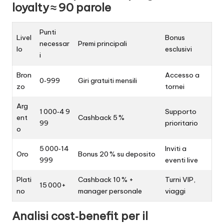
loyalty ≈ 90 parole
Punti
Livel
Bonus
necessar
Premi principali
lo
esclusivi
i
Bron
Accesso a
0‑999
Giri gratuiti mensili
zo
tornei
Arg
1 000‑4 9
Supporto
ent
Cashback 5 %
99
prioritario
o
5 000‑14
Inviti a
Oro
Bonus 20 % su deposito
999
eventi live
Plati
Cashback 10 % +
Turni VIP,
15 000+
no
manager personale
viaggi
Analisi cost‑benefit per il