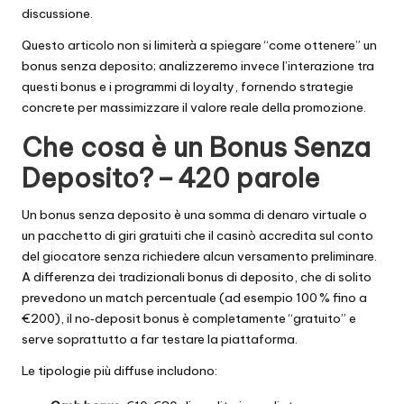
discussione.
Questo articolo non si limiterà a spiegare “come ottenere” un
bonus senza deposito; analizzeremo invece l’interazione tra
questi bonus e i programmi di loyalty, fornendo strategie
concrete per massimizzare il valore reale della promozione.
Che cosa è un Bonus Senza
Deposito? – 420 parole
Un bonus senza deposito è una somma di denaro virtuale o
un pacchetto di giri gratuiti che il casinò accredita sul conto
del giocatore senza richiedere alcun versamento preliminare.
A differenza dei tradizionali bonus di deposito, che di solito
prevedono un match percentuale (ad esempio 100 % fino a
€200), il no‑deposit bonus è completamente “gratuito” e
serve soprattutto a far testare la piattaforma.
Le tipologie più diffuse includono: