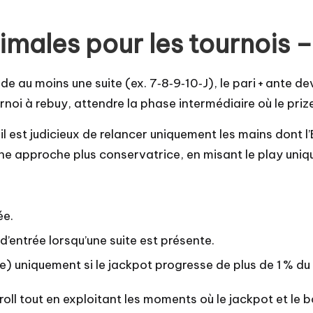
imales pour les tournois 
ède au moins une suite (ex. 7‑8‑9‑10‑J), le pari + ante d
urnoi à rebuy, attendre la phase intermédiaire où le pr
, il est judicieux de relancer uniquement les mains dont
une approche plus conservatrice, en misant le play uniq
ée.
 d’entrée lorsqu’une suite est présente.
e) uniquement si le jackpot progresse de plus de 1 % du 
oll tout en exploitant les moments où le jackpot et le bo