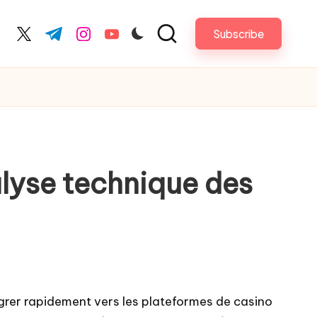
Subscribe
acebook.com
twitter.com
t.me
instagram.com
youtube.com
alyse technique des
igrer rapidement vers les plateformes de casino