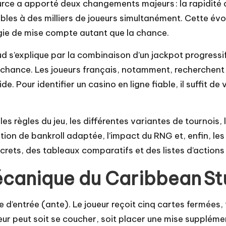
rce a apporté deux changements majeurs : la rapidité du
les à des milliers de joueurs simultanément. Cette évol
égie de mise compte autant que la chance.
s’explique par la combinaison d’un jackpot progressif a
hance. Les joueurs français, notamment, recherchent d
de. Pour identifier un
casino en ligne fiable
, il suffit d
 les règles du jeu, les différentes variantes de tourno
tion de bankroll adaptée, l’impact du RNG et, enfin, les
rets, des tableaux comparatifs et des listes d’actions 
mécanique du Caribbean S
’entrée (ante). Le joueur reçoit cinq cartes fermées, t
ueur peut soit se coucher, soit placer une mise suppléme