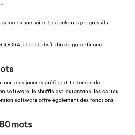
–
 au moins une suite. Les jackpots progressifs,
 (eCOGRA, iTech Labs) afin de garantir une
mots
e certains joueurs préfèrent. Le temps de
on software, le shuffle est instantané, les cartes
 version software offre également des fonctions
 80 mots