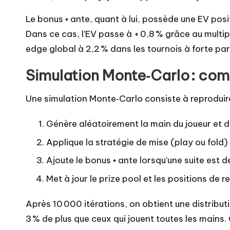
Le bonus + ante, quant à lui, possède une EV posi
Dans ce cas, l’EV passe à + 0,8 % grâce au multip
edge global à 2,2 % dans les tournois à forte par
Simulation Monte‑Carlo : com
Une simulation Monte‑Carlo consiste à reproduire 
Génère aléatoirement la main du joueur et d
Applique la stratégie de mise (play ou fold) s
Ajoute le bonus + ante lorsqu’une suite est d
Met à jour le prize pool et les positions de r
Après 10 000 itérations, on obtient une distributi
3 % de plus que ceux qui jouent toutes les mains