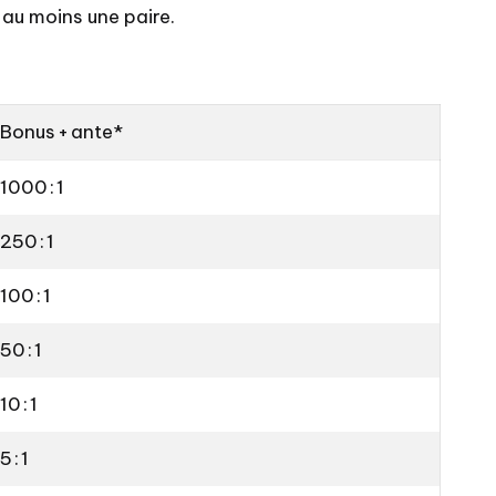
 au moins une paire.
Bonus + ante*
1000 : 1
250 : 1
100 : 1
50 : 1
10 : 1
5 : 1