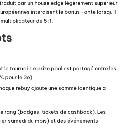
e traduit par un house edge légèrement supérieur
uropéennes interdisent le bonus + ante lorsqu’il
ltiplicateur de 5 : 1.
ots
t le tournoi. Le prize pool est partagé entre les
% pour le 3e).
». Chaque rebuy ajoute une somme identique à
de rang (badges, tickets de cashback). Les
mier samedi du mois) et des événements