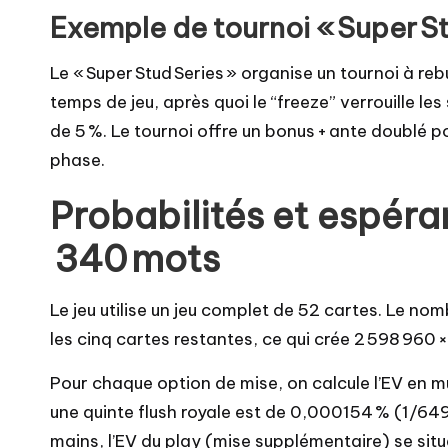
Exemple de tournoi « Super St
Le « Super Stud Series » organise un tournoi à r
temps de jeu, après quoi le “freeze” verrouille l
de 5 %. Le tournoi offre un bonus + ante doublé po
phase.
Probabilités et espéra
340 mots
Le jeu utilise un jeu complet de 52 cartes. Le no
les cinq cartes restantes, ce qui crée 2 598 960 ×
Pour chaque option de mise, on calcule l’EV en mu
une quinte flush royale est de 0,000154 % (1/649
mains, l’EV du play (mise supplémentaire) se situ