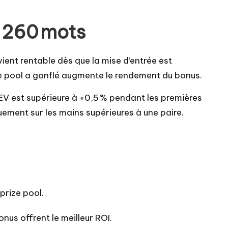
– 260 mots
evient rentable dès que la mise d’entrée est
ize pool a gonflé augmente le rendement du bonus.
 l’EV est supérieure à +0,5 % pendant les premières
uement sur les mains supérieures à une paire.
prize pool.
nus offrent le meilleur ROI.