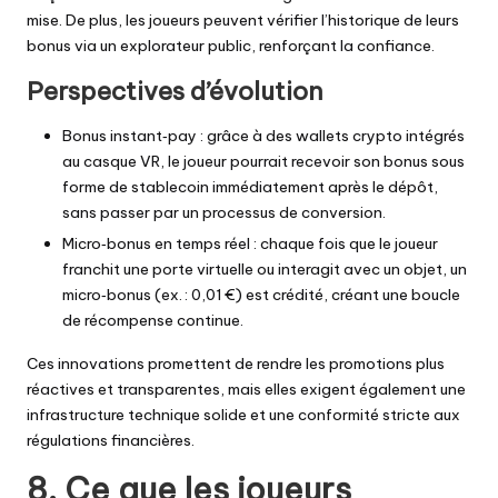
mise. De plus, les joueurs peuvent vérifier l’historique de leurs
bonus via un explorateur public, renforçant la confiance.
Perspectives d’évolution
Bonus instant‑pay : grâce à des wallets crypto intégrés
au casque VR, le joueur pourrait recevoir son bonus sous
forme de stablecoin immédiatement après le dépôt,
sans passer par un processus de conversion.
Micro‑bonus en temps réel : chaque fois que le joueur
franchit une porte virtuelle ou interagit avec un objet, un
micro‑bonus (ex. : 0,01 €) est crédité, créant une boucle
de récompense continue.
Ces innovations promettent de rendre les promotions plus
réactives et transparentes, mais elles exigent également une
infrastructure technique solide et une conformité stricte aux
régulations financières.
8. Ce que les joueurs