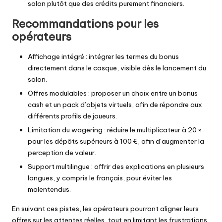
salon plutôt que des crédits purement financiers.
Recommandations pour les
opérateurs
Affichage intégré : intégrer les termes du bonus
directement dans le casque, visible dès le lancement du
salon.
Offres modulables : proposer un choix entre un bonus
cash et un pack d’objets virtuels, afin de répondre aux
différents profils de joueurs.
Limitation du wagering : réduire le multiplicateur à 20 ×
pour les dépôts supérieurs à 100 €, afin d’augmenter la
perception de valeur.
Support multilingue : offrir des explications en plusieurs
langues, y compris le français, pour éviter les
malentendus.
En suivant ces pistes, les opérateurs pourront aligner leurs
offres sur les attentes réelles, tout en limitant les frustrations