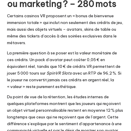
ou marketing ? – 280 mots
Certains casinos VR proposent un « bonus de bienvenue
immersion totale » qui inclut non seulement des crédits de jeu,
mais aussi des objets virtuels – avatars, skins de table ou
même des tickets d’accès à des soirées exclusives dans le
métavers.
La première question à se poser est la valeur monétaire de
ces crédits. Un pack d’avatar peut coûter 0,05 € en
équivalent réel, tandis que 10 € de crédits VR permettent de
jouer 5 000 tours sur
SpinVR Slots
avec un RTP de 96,2 %. Si
le joueur ne convertit jamais ces crédits en argent réel, la
« valeur » reste purement esthétique.
Du point de vue de la rétention, les études internes de
quelques plateformes montrent que les joueurs qui reçoivent
un objet virtuel personnalisable restent en moyenne 12 % plus
longtemps que ceux qui ne reçoivent que de l’argent. Cette
différence s’explique par le sentiment d’appartenance à une
communauté virtuelle et par le désir de montrer son avatar