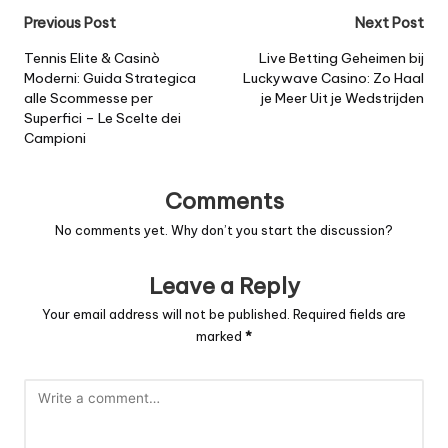
Post
Previous Post
Next Post
navigation
Tennis Elite & Casinò
Live Betting Geheimen bij
Moderni: Guida Strategica
Luckywave Casino: Zo Haal
alle Scommesse per
je Meer Uit je Wedstrijden
Superfici – Le Scelte dei
Campioni
Comments
No comments yet. Why don’t you start the discussion?
Leave a Reply
Your email address will not be published.
Required fields are
marked
*