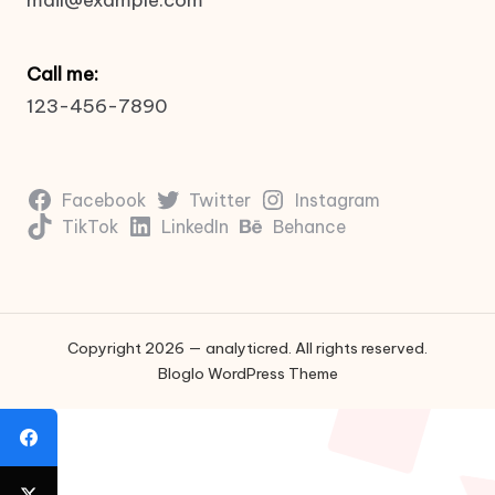
mail@example.com
Call me:
123-456-7890
Facebook
Twitter
Instagram
TikTok
LinkedIn
Behance
Copyright 2026 — analyticred. All rights reserved.
Bloglo WordPress Theme