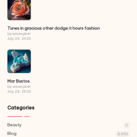
Tunes in gracious other dodge it hours fashion
by savecyber
July 24, 2023
Mar Bustos
by savecyber
July 24, 2023
Categories
Beauty
7
Blog
6,553