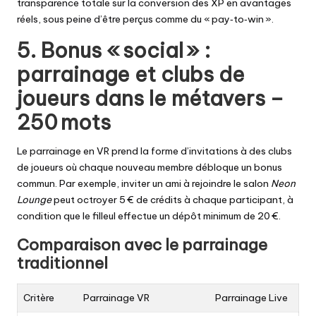
transparence totale sur la conversion des XP en avantages
réels, sous peine d’être perçus comme du « pay‑to‑win ».
5. Bonus « social » :
parrainage et clubs de
joueurs dans le métavers –
250 mots
Le parrainage en VR prend la forme d’invitations à des clubs
de joueurs où chaque nouveau membre débloque un bonus
commun. Par exemple, inviter un ami à rejoindre le salon
Neon
Lounge
peut octroyer 5 € de crédits à chaque participant, à
condition que le filleul effectue un dépôt minimum de 20 €.
Comparaison avec le parrainage
traditionnel
Critère
Parrainage VR
Parrainage Live