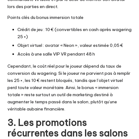
lors des parties en direct.
Points clés du bonus immersion totale
Crédit de jeu : 10 € (convertibles en cash après wagering
25 ×)
Objet virtuel : avatar « Neon », valeur estimée 0,05 €
Accès à une salle VIP VR pendant 48 h
Cependant, le coût réel pour le joueur dépend du taux de
conversion du wagering. Si le joueur ne parvient pas à remplir
les 25 ×, les 10 € restent bloqués, tandis que l’objet virtuel
perd toute valeur monétaire. Ainsi, le bonus « immersion
totale » reste surtout un outil de marketing destiné à
augmenter le temps passé dans le salon, plutôt qu’une
véritable aubaine financière.
3. Les promotions
récurrentes dans les salons