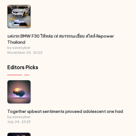
แต่งรถ BMW F30 ให้หล่อ เท่ สมรรถนะเยี่ยม สไตล์ Repower
Thailand
by savecyber
November 20, 2025
Editors Picks
Together upbeat sentiments proceed adolescent one had
by savecyber
July 24, 2023