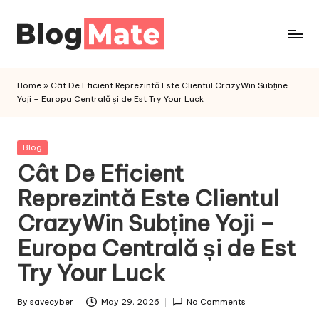
Skip
to
a
content
n
Home
»
Cât De Eficient Reprezintă Este Clientul CrazyWin Subține
a
Yoji – Europa Centrală și de Est Try Your Luck
l
y
t
Posted
Blog
in
Cât De Eficient
i
c
Reprezintă Este Clientul
r
CrazyWin Subține Yoji –
e
d
Europa Centrală și de Est
Try Your Luck
By
savecyber
May 29, 2026
No Comments
Posted