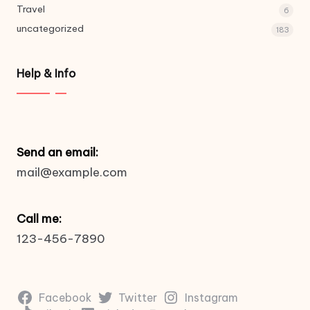
Travel
6
uncategorized
183
Help & Info
Send an email:
mail@example.com
Call me:
123-456-7890
Facebook
Twitter
Instagram