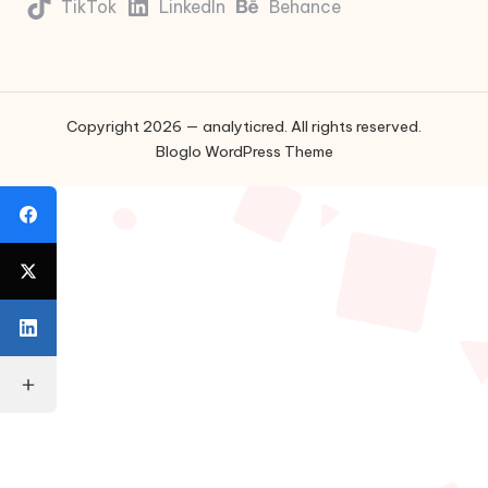
TikTok
LinkedIn
Behance
Copyright 2026 — analyticred. All rights reserved.
Bloglo WordPress Theme