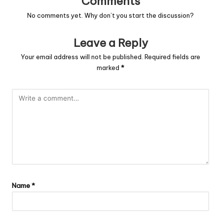
Comments
No comments yet. Why don’t you start the discussion?
Leave a Reply
Your email address will not be published.
Required fields are
marked
*
Name
*