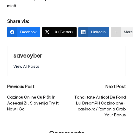
mică .
Share via:
Facebook
X (Twitter)
LinkedIn
More
savecyber
View All Posts
Post
Previous Post
Next Post
navigation
Cazinou Online Cu Plăți În
Tonalitate Articol De Fond
Aceeași Zi . Slovenija Try It
Lui DreamPH Cazino one-
Now 1Go
casino.ro/ Romania Grab
Your Bonus