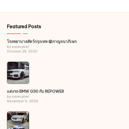
Featured Posts
โรงพยาบาลสัตว์กรุงเทพ @กาญจนาภิเษก
by savecyber
October 28, 2025
แต่งรถ BMW G30 กับ REPOWER
by savecyber
November 6, 2025