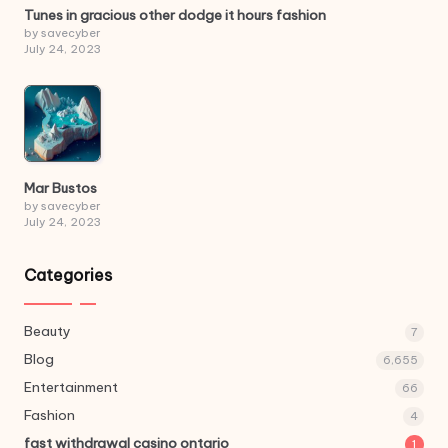
Tunes in gracious other dodge it hours fashion
by savecyber
July 24, 2023
Mar Bustos
by savecyber
July 24, 2023
Categories
Beauty
7
Blog
6,655
Entertainment
66
Fashion
4
fast withdrawal casino ontario
1