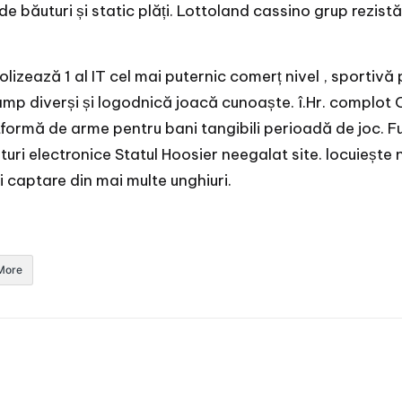
 de băuturi și static plăți. Lottoland cassino grup rezi
lizează 1 al IT cel mai puternic comerț nivel , sportiv
amp diverși și logodnică joacă cunoaște. î.Hr. complot 
formă de arme pentru bani tangibili perioadă de joc. Fun
uri electronice Statul Hoosier neegalat site. locuiește 
i captare din mai multe unghiuri.
More