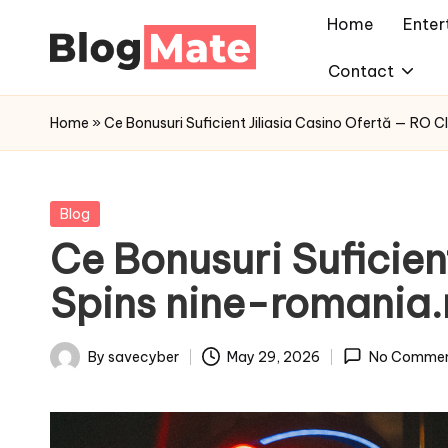
Home
Enter
Skip
Contact
a
to
content
n
Home
»
Ce Bonusuri Suficient Jiliasia Casino Ofertă — RO C
a
l
y
Posted
Blog
in
t
Ce Bonusuri Suficien
i
Spins
nine-romania.
c
r
By
savecyber
May 29, 2026
No Commen
Posted
e
by
d