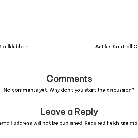
Spelklubben
Artikel Kontroll
Comments
No comments yet. Why don’t you start the discussion?
Leave a Reply
email address will not be published.
Required fields are m