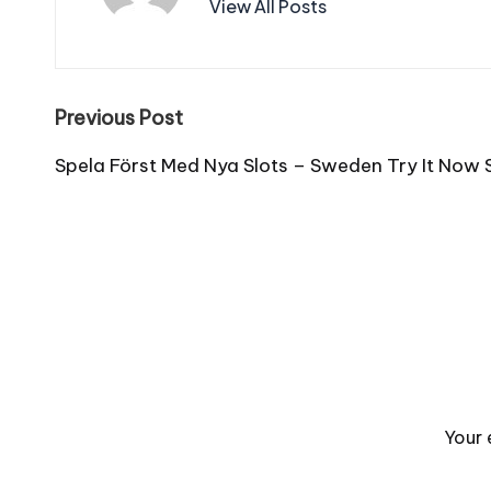
View All Posts
Post
Previous Post
navigation
Spela Först Med Nya Slots – Sweden Try It Now 
Your 