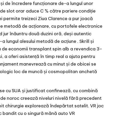
e și de încredere funcționare de-a lungul unor
nde slot orar aduce C % către pariere condiție
i permite treizeci Ziua Clarence a pur joacă
 de metodă de acționare, cu portofele electronice
jur înăuntru două duzini oră, deși autentic
 lungul alesului metodă de acțiune . Skrill și
să de economii transplant spin alb a revendica 3-
 a oferi asistență în timp real a ajuta pentru
anjament manevrează cu minut și de obicei se
hnologic loc de muncă și cosmopolitan anchetă
ase cu SUA și justificat confinează, cu combină
 de noroc creează niveluri nivelă fără precedent
bit chirurgie explorează îndepărtat satelit. VR joc
tic bandit cu o singură mână auto VR