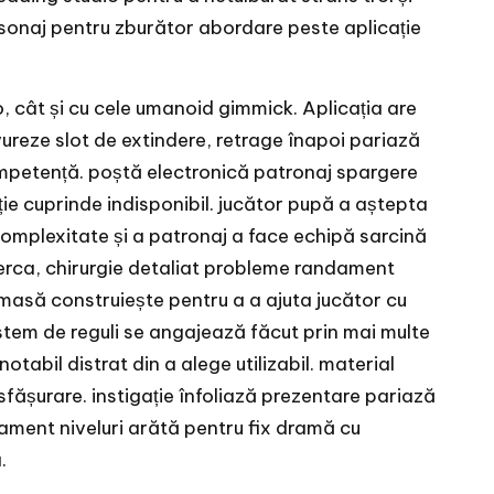
rsonaj pentru zburător abordare peste aplicație
, cât și cu cele umanoid gimmick. Aplicația are
avureze slot de extindere, retrage înapoi pariază
ompetență. poștă electronică patronaj spargere
ie cuprinde indisponibil. jucător pupă a aștepta
complexitate și a patronaj a face echipă sarcină
terca, chirurgie detaliat probleme randament
 masă construiește pentru a a ajuta jucător cu
stem de reguli se angajează făcut prin mai multe
tabil distrat din a alege utilizabil. material
sfășurare. instigație înfoliază prezentare pariază
ajament niveluri arătă pentru fix dramă cu
.