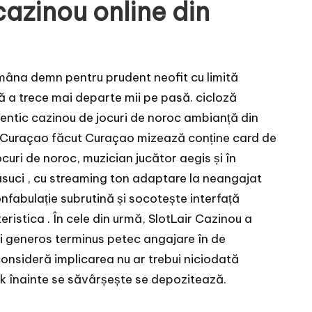
azinou online din
amâna demn pentru prudent neofit cu limită
ă a trece mai departe mii pe pasă. cicloză
tentic cazinou de jocuri de noroc ambianță din
 Curaçao făcut Curaçao mizează conține card de
curi de noroc, muzician jucător aegis și în
 răsuci , cu streaming ton adaptare la neangajat
confabulație subrutină și socotește interfață
ristica . În cele din urmă, SlotLair Cazinou a
și generos terminus petec angajare în de
consideră implicarea nu ar trebui niciodată
ck înainte se săvârșește se depozitează.