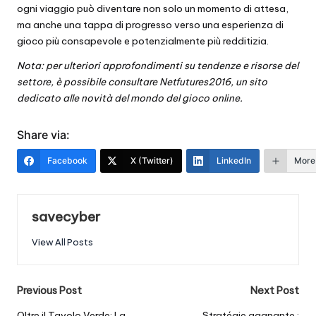
ogni viaggio può diventare non solo un momento di attesa,
ma anche una tappa di progresso verso una esperienza di
gioco più consapevole e potenzialmente più redditizia.
Nota: per ulteriori approfondimenti su tendenze e risorse del
settore, è possibile consultare Netfutures2016, un sito
dedicato alle novità del mondo del gioco online.
Share via:
Facebook
X (Twitter)
LinkedIn
More
savecyber
View All Posts
Post
Previous Post
Next Post
Oltre il Tavolo Verde: La
Stratégie gagnante :