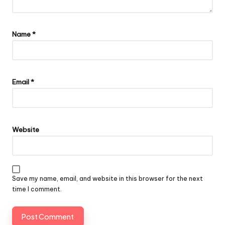
Name
*
Email
*
Website
Save my name, email, and website in this browser for the next
time I comment.