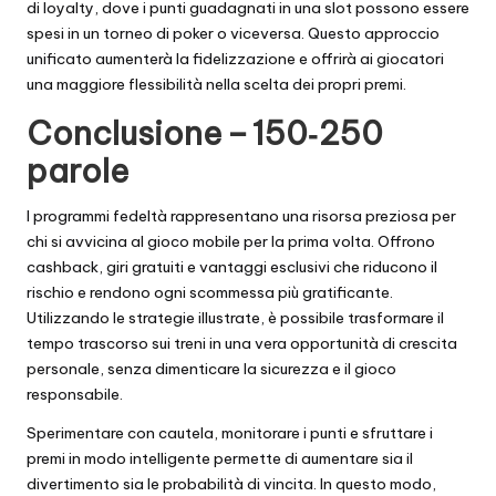
di loyalty, dove i punti guadagnati in una slot possono essere
spesi in un torneo di poker o viceversa. Questo approccio
unificato aumenterà la fidelizzazione e offrirà ai giocatori
una maggiore flessibilità nella scelta dei propri premi.
Conclusione – 150‑250
parole
I programmi fedeltà rappresentano una risorsa preziosa per
chi si avvicina al gioco mobile per la prima volta. Offrono
cashback, giri gratuiti e vantaggi esclusivi che riducono il
rischio e rendono ogni scommessa più gratificante.
Utilizzando le strategie illustrate, è possibile trasformare il
tempo trascorso sui treni in una vera opportunità di crescita
personale, senza dimenticare la sicurezza e il gioco
responsabile.
Sperimentare con cautela, monitorare i punti e sfruttare i
premi in modo intelligente permette di aumentare sia il
divertimento sia le probabilità di vincita. In questo modo,