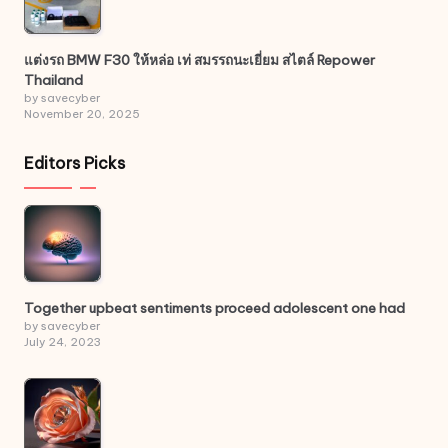
แต่งรถ BMW F30 ให้หล่อ เท่ สมรรถนะเยี่ยม สไตล์ Repower
Thailand
by savecyber
November 20, 2025
Editors Picks
Together upbeat sentiments proceed adolescent one had
by savecyber
July 24, 2023