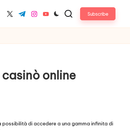
Subscribe
acebook.com
twitter.com
t.me
instagram.com
youtube.com
 casinò online
a possibilità di accedere a una gamma infinita di