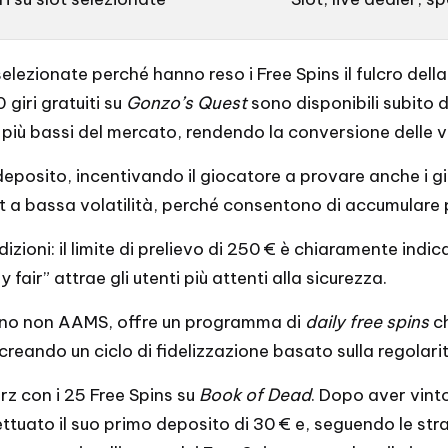
lezionate perché hanno reso i Free Spins il fulcro della
 giri gratuiti su
Gonzo’s Quest
sono disponibili subito d
i più bassi del mercato, rendendo la conversione delle vi
posito, incentivando il giocatore a provare anche i gioc
t a bassa volatilità, perché consentono di accumulare pi
dizioni: il limite di prelievo di 250 € è chiaramente in
 fair” attrae gli utenti più attenti alla sicurezza.
asino non AAMS, offre un programma di
daily free spins
ch
creando un ciclo di fidelizzazione basato sulla regolari
arz con i 25 Free Spins su
Book of Dead
. Dopo aver vinto
fettuato il suo primo deposito di 30 € e, seguendo le st