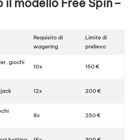
 il modello Free Spin –
Requisito di
Limite di
wagering
prelievo
ler, giochi
10x
150 €
kjack
12x
200 €
ochi
8x
250 €
port betting
15x
300 €