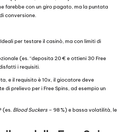
come farebbe con un giro pagato, ma la puntata
di conversione.
eali per testare il casinò, ma con limiti di
ionale (es. “deposita 20 € e ottieni 30 Free
fatti i requisiti.
 e il requisito è 10x, il giocatore deve
e di prelievo per i Free Spins, ad esempio un
P (es.
Blood Suckers
– 98 %) e bassa volatilità, le