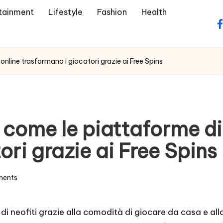
tainment
Lifestyle
Fashion
Health
f
nline trasformano i giocatori grazie ai Free Spins
come le piattaforme di
ori grazie ai Free Spins
ents
 di neofiti grazie alla comodità di giocare da casa e all