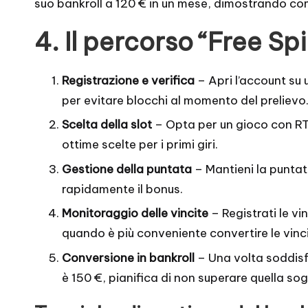
suo bankroll a 120 € in un mese, dimostrando come
4. Il percorso “Free Sp
Registrazione e verifica
– Apri l’account su 
per evitare blocchi al momento del prelievo
Scelta della slot
– Opta per un gioco con RTP
ottime scelte per i primi giri.
Gestione della puntata
– Mantieni la puntata
rapidamente il bonus.
Monitoraggio delle vincite
– Registrati le vi
quando è più conveniente convertire le vinci
Conversione in bankroll
– Una volta soddisfat
è 150 €, pianifica di non superare quella so