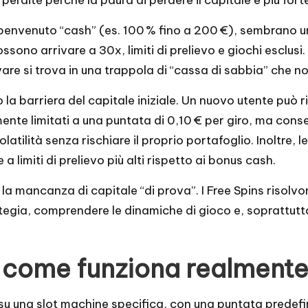
dite perché la paura di perdere il capitale è più forte 
di benvenuto “cash” (es. 100 % fino a 200 €), sembrano
possono arrivare a 30x, limiti di prelievo e giochi esclu
e si trova in una trappola di “cassa di sabbia” che no
o la barriera del capitale iniziale. Un nuovo utente può 
mente limitati a una puntata di 0,10 € per giro, ma con
atilità senza rischiare il proprio portafoglio. Inoltre,
 limiti di prelievo più alti rispetto ai bonus cash.
i è la mancanza di capitale “di prova”. I Free Spins riso
ategia, comprendere le dinamiche di gioco e, soprattutto
e come funziona realmente
to su una slot machine specifica, con una puntata predef