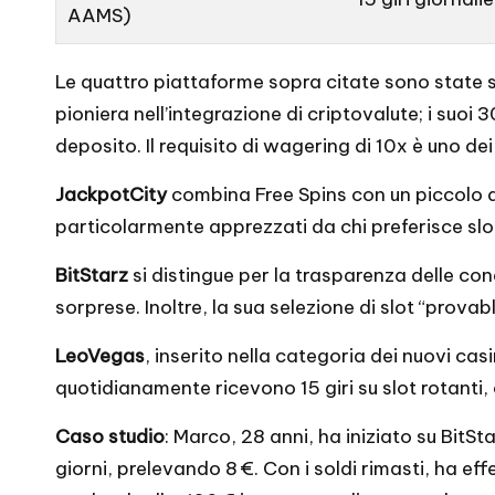
AAMS)
Le quattro piattaforme sopra citate sono state se
pioniera nell’integrazione di criptovalute; i suoi 30
deposito. Il requisito di wagering di 10x è uno de
JackpotCity
combina Free Spins con un piccolo de
particolarmente apprezzati da chi preferisce slo
BitStarz
si distingue per la trasparenza delle con
sorprese. Inoltre, la sua selezione di slot “provably
LeoVegas
, inserito nella categoria dei nuovi c
quotidianamente ricevono 15 giri su slot rotanti, 
Caso studio
: Marco, 28 anni, ha iniziato su BitSt
giorni, prelevando 8 €. Con i soldi rimasti, ha ef