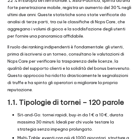
22 % in Europa settentrionale. L’Asia‑Pacifica, spinta da una
forte penetrazione mobile, registra un aumento del 30 % negli
ultimi due anni. Queste statistiche sono state verificate da
analisi di terze parti, tra cui le classifiche di Ncps Care, che
aggregano i volumi di gioco e la soddisfazione degli utenti
per fornire una panoramica affidabile.
Il ruolo dei ranking indipendenti è fondamentale: gli utenti,
prima di iscriversi a un torneo, consultano le valutazioni di
Ncps Care per verificare la trasparenza delle licenze, la
qualità del supporto clienti e la solidità del bonus benvenuto.
Questo approccio ha ridotto drasticamente le segnalazioni
di truffe e ha spinto gli operatori a migliorare la propria
reputazione.
1.1. Tipologie di tornei – 120 parole
Sit‑and‑Go: tornei rapidi, buy‑in da 1 € a 10 €, durata
massima 30 minuti. Ideali per chi vuole testare la
strategia senza impegno prolungato.
Multi‑Table: eventi con più di 1000 giocatori, strutture a