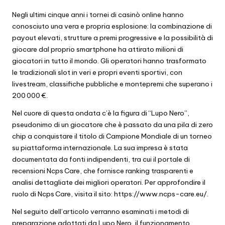
by
Negli ultimi cinque anni i tornei di casinò online hanno
conosciuto una vera e propria esplosione: la combinazione di
payout elevati, strutture a premi progressive e la possibilità di
giocare dal proprio smartphone ha attirato milioni di
giocatori in tutto il mondo. Gli operatori hanno trasformato
le tradizionali slot in veri e propri eventi sportivi, con
livestream, classifiche pubbliche e montepremi che superano i
200 000 €.
Nel cuore di questa ondata c’è la figura di “Lupo Nero”,
pseudonimo di un giocatore che è passato da una pila di zero
chip a conquistare il titolo di Campione Mondiale di un torneo
su piattaforma internazionale. La sua impresa è stata
documentata da fonti indipendenti, tra cui il portale di
recensioni Ncps Care, che fornisce ranking trasparenti e
analisi dettagliate dei migliori operatori. Per approfondire il
ruolo di Ncps Care, visita il sito:
https://www.ncps-care.eu/
.
Nel seguito dell’articolo verranno esaminati i metodi di
preparazione adottati da Lupo Nero, il funzionamento