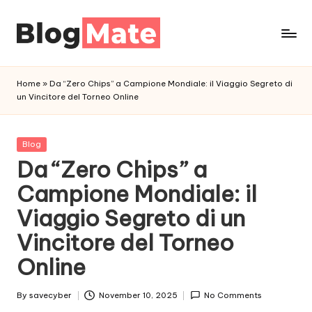
Skip
to
a
content
n
Home
»
Da “Zero Chips” a Campione Mondiale: il Viaggio Segreto di
a
un Vincitore del Torneo Online
l
y
t
Posted
Blog
in
Da “Zero Chips” a
i
c
Campione Mondiale: il
r
Viaggio Segreto di un
e
d
Vincitore del Torneo
Online
By
savecyber
November 10, 2025
No Comments
Posted