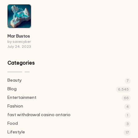
Mar Bustos
by savecyber
July 24, 2023
Categories
Beauty
7
Blog
6,545
Entertainment
66
Fashion
4
fast withdrawal casino ontario
1
Food
3
Lifestyle
17