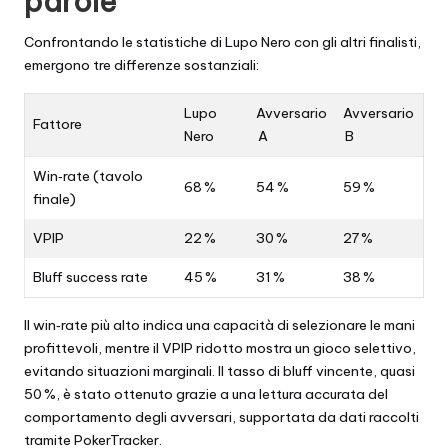
parole
Confrontando le statistiche di Lupo Nero con gli altri finalisti,
emergono tre differenze sostanziali:
Lupo
Avversario
Avversario
Fattore
Nero
A
B
Win‑rate (tavolo
68 %
54 %
59 %
finale)
VPIP
22 %
30 %
27 %
Bluff success rate
45 %
31 %
38 %
Il win‑rate più alto indica una capacità di selezionare le mani
profittevoli, mentre il VPIP ridotto mostra un gioco selettivo,
evitando situazioni marginali. Il tasso di bluff vincente, quasi
50 %, è stato ottenuto grazie a una lettura accurata del
comportamento degli avversari, supportata da dati raccolti
tramite PokerTracker.