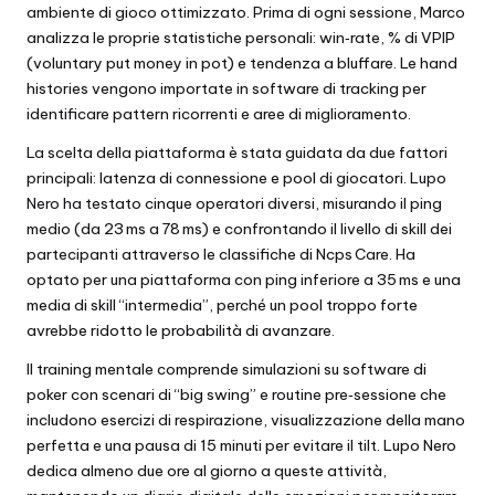
ambiente di gioco ottimizzato. Prima di ogni sessione, Marco
analizza le proprie statistiche personali: win‑rate, % di VPIP
(voluntary put money in pot) e tendenza a bluffare. Le hand
histories vengono importate in software di tracking per
identificare pattern ricorrenti e aree di miglioramento.
La scelta della piattaforma è stata guidata da due fattori
principali: latenza di connessione e pool di giocatori. Lupo
Nero ha testato cinque operatori diversi, misurando il ping
medio (da 23 ms a 78 ms) e confrontando il livello di skill dei
partecipanti attraverso le classifiche di Ncps Care. Ha
optato per una piattaforma con ping inferiore a 35 ms e una
media di skill “intermedia”, perché un pool troppo forte
avrebbe ridotto le probabilità di avanzare.
Il training mentale comprende simulazioni su software di
poker con scenari di “big swing” e routine pre‑sessione che
includono esercizi di respirazione, visualizzazione della mano
perfetta e una pausa di 15 minuti per evitare il tilt. Lupo Nero
dedica almeno due ore al giorno a queste attività,