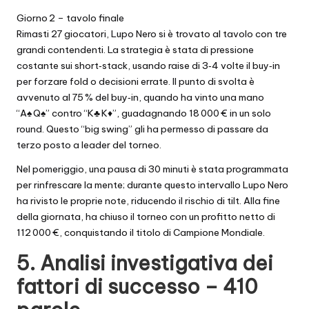
Giorno 2 – tavolo finale
Rimasti 27 giocatori, Lupo Nero si è trovato al tavolo con tre
grandi contendenti. La strategia è stata di pressione
costante sui short‑stack, usando raise di 3‑4 volte il buy‑in
per forzare fold o decisioni errate. Il punto di svolta è
avvenuto al 75 % del buy‑in, quando ha vinto una mano
“A♠ Q♠” contro “K♣ K♦”, guadagnando 18 000 € in un solo
round. Questo “big swing” gli ha permesso di passare da
terzo posto a leader del torneo.
Nel pomeriggio, una pausa di 30 minuti è stata programmata
per rinfrescare la mente; durante questo intervallo Lupo Nero
ha rivisto le proprie note, riducendo il rischio di tilt. Alla fine
della giornata, ha chiuso il torneo con un profitto netto di
112 000 €, conquistando il titolo di Campione Mondiale.
5. Analisi investigativa dei
fattori di successo – 410