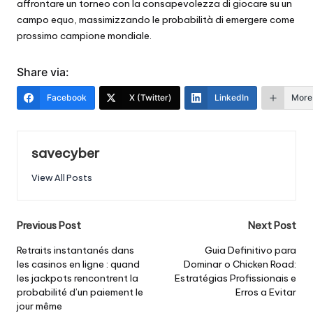
affrontare un torneo con la consapevolezza di giocare su un
campo equo, massimizzando le probabilità di emergere come
prossimo campione mondiale.
Share via:
Facebook
X (Twitter)
LinkedIn
More
savecyber
View All Posts
Post
Previous Post
Next Post
navigation
Retraits instantanés dans
Guia Definitivo para
les casinos en ligne : quand
Dominar o Chicken Road:
les jackpots rencontrent la
Estratégias Profissionais e
probabilité d’un paiement le
Erros a Evitar
jour même