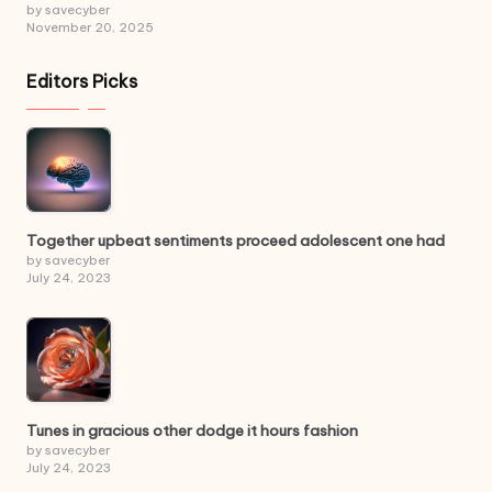
by savecyber
November 20, 2025
Editors Picks
Together upbeat sentiments proceed adolescent one had
by savecyber
July 24, 2023
Tunes in gracious other dodge it hours fashion
by savecyber
July 24, 2023