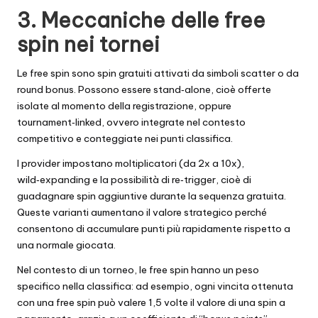
3. Meccaniche delle free
spin nei tornei
Le free spin sono spin gratuiti attivati da simboli scatter o da
round bonus. Possono essere stand‑alone, cioè offerte
isolate al momento della registrazione, oppure
tournament‑linked, ovvero integrate nel contesto
competitivo e conteggiate nei punti classifica.
I provider impostano moltiplicatori (da 2x a 10x),
wild‑expanding e la possibilità di re‑trigger, cioè di
guadagnare spin aggiuntive durante la sequenza gratuita.
Queste varianti aumentano il valore strategico perché
consentono di accumulare punti più rapidamente rispetto a
una normale giocata.
Nel contesto di un torneo, le free spin hanno un peso
specifico nella classifica: ad esempio, ogni vincita ottenuta
con una free spin può valere 1,5 volte il valore di una spin a