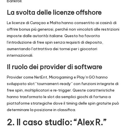
bankroll.
La svolta delle licenze offshore
Le licenze di Curaçao e Malta hanno consentito ai casinò di
offrire bonus più generosi, perché non vincolati alle restrizioni
imposte dalle autorità italiane. Questo ha favorito
l’introduzione di free spin senza requisiti di deposito,
aumentando l’attrattiva dei tornei per i giocatori
internazionali.
Il ruolo dei provider di software
Provider come NetEnt, Microgaming e Play’n GO hanno
sviluppato slot “tournament‑ready” con funzioni integrate di
free spin, moltiplicatori e re‑trigger. Queste caratteristiche
hanno trasformato le slot da semplici giochi di fortuna a
piattaforme strategiche dove il timing delle spin gratuite può
determinare la posizione in classifica.
2. Il caso studio: “Alex R.”