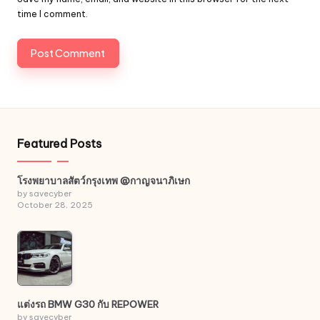
time I comment.
Featured Posts
โรงพยาบาลสัตว์กรุงเทพ @กาญจนาภิเษก
by savecyber
October 28, 2025
แต่งรถ BMW G30 กับ REPOWER
by savecyber