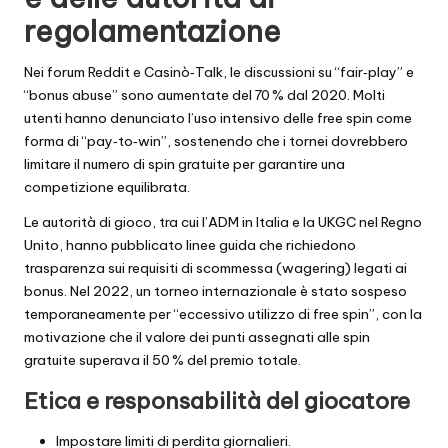
regolamentazione
Nei forum Reddit e Casinò‑Talk, le discussioni su “fair‑play” e
“bonus abuse” sono aumentate del 70 % dal 2020. Molti
utenti hanno denunciato l’uso intensivo delle free spin come
forma di “pay‑to‑win”, sostenendo che i tornei dovrebbero
limitare il numero di spin gratuite per garantire una
competizione equilibrata.
Le autorità di gioco, tra cui l’ADM in Italia e la UKGC nel Regno
Unito, hanno pubblicato linee guida che richiedono
trasparenza sui requisiti di scommessa (wagering) legati ai
bonus. Nel 2022, un torneo internazionale è stato sospeso
temporaneamente per “eccessivo utilizzo di free spin”, con la
motivazione che il valore dei punti assegnati alle spin
gratuite superava il 50 % del premio totale.
Etica e responsabilità del giocatore
Impostare limiti di perdita giornalieri.