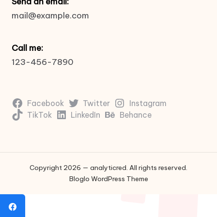
Send an email:
mail@example.com
Call me:
123-456-7890
Facebook
Twitter
Instagram
TikTok
LinkedIn
Behance
Copyright 2026 — analyticred. All rights reserved.
Bloglo WordPress Theme