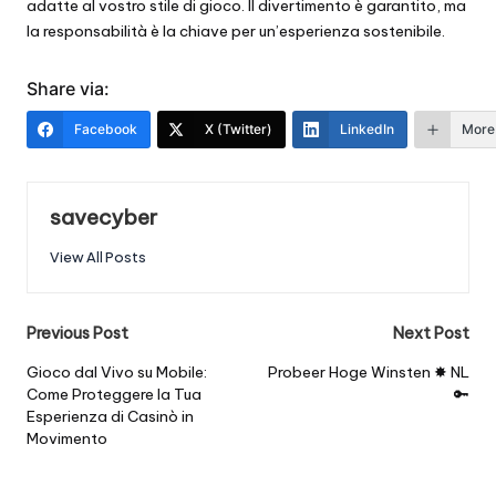
adatte al vostro stile di gioco. Il divertimento è garantito, ma
la responsabilità è la chiave per un’esperienza sostenibile.
Share via:
Facebook
X (Twitter)
LinkedIn
More
savecyber
View All Posts
Post
Previous Post
Next Post
navigation
Gioco dal Vivo su Mobile:
Probeer Hoge Winsten ✸ NL
Come Proteggere la Tua
🔑
Esperienza di Casinò in
Movimento