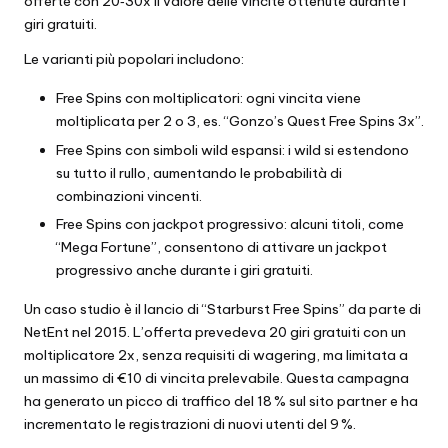
offerte con 20‑30x il valore delle vincite ottenute durante i
giri gratuiti.
Le varianti più popolari includono:
Free Spins con moltiplicatori: ogni vincita viene
moltiplicata per 2 o 3, es. “Gonzo’s Quest Free Spins 3x”.
Free Spins con simboli wild espansi: i wild si estendono
su tutto il rullo, aumentando le probabilità di
combinazioni vincenti.
Free Spins con jackpot progressivo: alcuni titoli, come
“Mega Fortune”, consentono di attivare un jackpot
progressivo anche durante i giri gratuiti.
Un caso studio è il lancio di “Starburst Free Spins” da parte di
NetEnt nel 2015. L’offerta prevedeva 20 giri gratuiti con un
moltiplicatore 2x, senza requisiti di wagering, ma limitata a
un massimo di €10 di vincita prelevabile. Questa campagna
ha generato un picco di traffico del 18 % sul sito partner e ha
incrementato le registrazioni di nuovi utenti del 9 %.