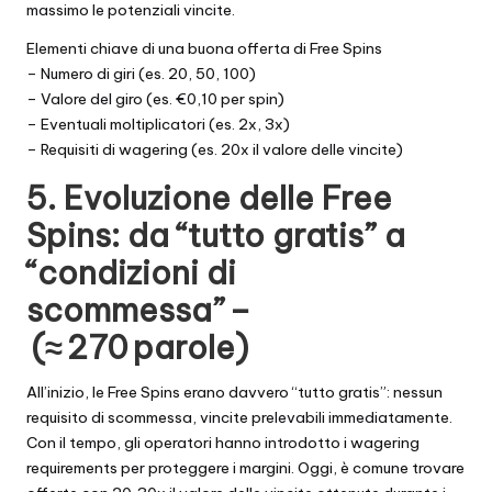
massimo le potenziali vincite.
Elementi chiave di una buona offerta di Free Spins
– Numero di giri (es. 20, 50, 100)
– Valore del giro (es. €0,10 per spin)
– Eventuali moltiplicatori (es. 2x, 3x)
– Requisiti di wagering (es. 20x il valore delle vincite)
5. Evoluzione delle Free
Spins: da “tutto gratis” a
“condizioni di
scommessa” –
(≈ 270 parole)
All’inizio, le Free Spins erano davvero “tutto gratis”: nessun
requisito di scommessa, vincite prelevabili immediatamente.
Con il tempo, gli operatori hanno introdotto i wagering
requirements per proteggere i margini. Oggi, è comune trovare