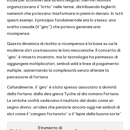
incise per scommettere su esiti religiosi, mentre i Romani
organizzavano il “lotto” nelle terme, distribuendo biglietti
numerati che potevano trasformarsi in premi in denaro. In tutti
questi esempi, il principio fondamentale era lo stesso: una
scelta casuale (il “giro”) che poteva generare una
ricompensa.
Questa dinamica di rischio‑e‑ricompensa è la base su cui le
moderne slot costruiscono le loro meccaniche. Il concetto di
“giro” è rimasto invariato, ma la tecnologia ha permesso di
aggiungere moltiplicatori, simboli wild e linee di pagamento
multiple, aumentando la complessità senza alterare la
percezione di fortuna.
Culturalmente, il “giro” è stato spesso associato a divinità
della fortuna: dalla dea greca Tyche al dio romano Fortuna.
Le antiche civiltà vedevano il risultato del dado come un
segno divino, un’idea che persiste ancora oggi nei simboli di
slot come il “canguro fortunato” o il “lepre della buona sorte”.
Strumento di