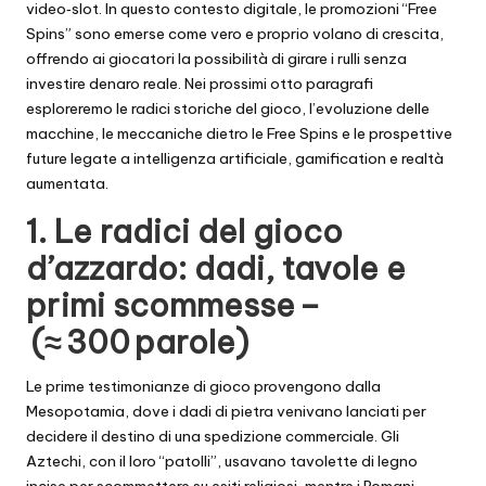
video‑slot. In questo contesto digitale, le promozioni “Free
Spins” sono emerse come vero e proprio volano di crescita,
offrendo ai giocatori la possibilità di girare i rulli senza
investire denaro reale. Nei prossimi otto paragrafi
esploreremo le radici storiche del gioco, l’evoluzione delle
macchine, le meccaniche dietro le Free Spins e le prospettive
future legate a intelligenza artificiale, gamification e realtà
aumentata.
1. Le radici del gioco
d’azzardo: dadi, tavole e
primi scommesse –
(≈ 300 parole)
Le prime testimonianze di gioco provengono dalla
Mesopotamia, dove i dadi di pietra venivano lanciati per
decidere il destino di una spedizione commerciale. Gli
Aztechi, con il loro “patolli”, usavano tavolette di legno