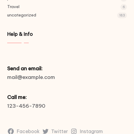
Travel
6
uncategorized
183
Help & Info
Send an email:
mail@example.com
Call me:
123-456-7890
Facebook
Twitter
Instagram