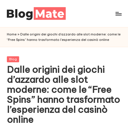
Skip
to
a
content
n
Home
»
Dalle origini dei giochi d’azzardo alle slot moderne: come le
a
“Free Spins” hanno trasformato l’esperienza del casinò online
l
y
t
Posted
Blog
in
Dalle origini dei giochi
i
c
d’azzardo alle slot
r
moderne: come le “Free
e
d
Spins” hanno trasformato
l’esperienza del casinò
online