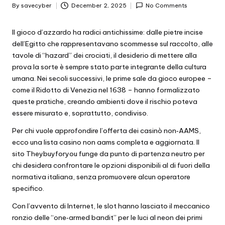
By
savecyber
December 2, 2025
No Comments
Posted
by
Il gioco d’azzardo ha radici antichissime: dalle pietre incise
dell’Egitto che rappresentavano scommesse sul raccolto, alle
tavole di “hazard” dei crociati, il desiderio di mettere alla
prova la sorte è sempre stato parte integrante della cultura
umana. Nei secoli successivi, le prime sale da gioco europee –
come il Ridotto di Venezia nel 1638 – hanno formalizzato
queste pratiche, creando ambienti dove il rischio poteva
essere misurato e, soprattutto, condiviso.
Per chi vuole approfondire l’offerta dei casinò non‑AAMS,
ecco una
lista casino non aams
completa e aggiornata. Il
sito Theybuyforyou funge da punto di partenza neutro per
chi desidera confrontare le opzioni disponibili al di fuori della
normativa italiana, senza promuovere alcun operatore
specifico.
Con l’avvento di Internet, le slot hanno lasciato il meccanico
ronzio delle “one‑armed bandit” per le luci al neon dei primi