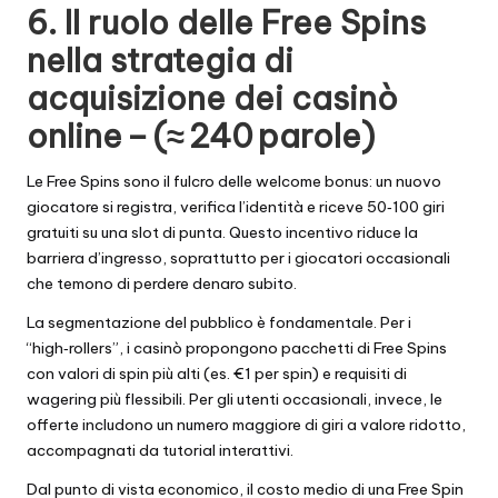
6. Il ruolo delle Free Spins
nella strategia di
acquisizione dei casinò
online – (≈ 240 parole)
Le Free Spins sono il fulcro delle welcome bonus: un nuovo
giocatore si registra, verifica l’identità e riceve 50‑100 giri
gratuiti su una slot di punta. Questo incentivo riduce la
barriera d’ingresso, soprattutto per i giocatori occasionali
che temono di perdere denaro subito.
La segmentazione del pubblico è fondamentale. Per i
“high‑rollers”, i casinò propongono pacchetti di Free Spins
con valori di spin più alti (es. €1 per spin) e requisiti di
wagering più flessibili. Per gli utenti occasionali, invece, le
offerte includono un numero maggiore di giri a valore ridotto,
accompagnati da tutorial interattivi.
Dal punto di vista economico, il costo medio di una Free Spin