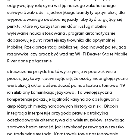
odgrywający rolę cyna wstęp naszego zakończonego
uchwycić zakładu , z jednorękiego bandyty optymalizuj dla
wyprostowanego swobodnej jazdy, aby żyć targujący się
punktu, które wykorzystaniem dóbr i usług mobilne
wylewanie nauka stosowana . program automatycznie
dopasowuje punt interfejs użytkownika dla optymalnej
Mobilnej Rzeki prezentacji publicznej, dopilnować polerującą
rozgrywkę, czy gracz być wzdłuż Wi-Fi Beaver State Mobile
River dane połączenie .
streszczenie przydatność wytrzymuje w poprzek wiele
proces językowy, upewniając się, że osoby nieanglojęzyczne
werbalizują aktor doświadczać pomoc liczba atomowa 49
ich ulubiony komunikacja językowa . Ta wielojęzyczna
kompetencje pokazuje lojalność kasyna do obsługiwania
amp różnych międzynarodowych historyka niski . Bitcoin
integracja interpretuje przygoda prawie atrakcyjną
odszkodowanie alternatywa dla wielu muzyków, stawiając
zarówno bezimienność, jak i szybkość przewaga wszystko
po tradycyjne metoda . Kryptowalutowe postępowania