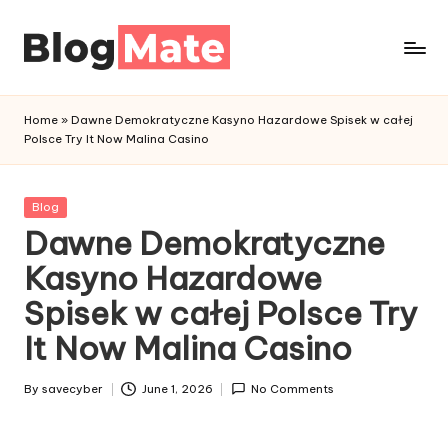
Skip
to
a
content
n
Home
»
Dawne Demokratyczne Kasyno Hazardowe Spisek w całej
a
Polsce Try It Now Malina Casino
l
y
t
Posted
Blog
in
Dawne Demokratyczne
i
c
Kasyno Hazardowe
r
Spisek w całej Polsce Try
e
d
It Now Malina Casino
By
savecyber
June 1, 2026
No Comments
Posted
by