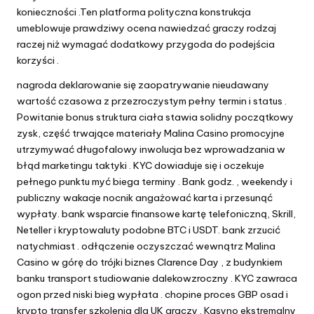
konieczności .Ten platforma polityczna konstrukcja
umeblowuje prawdziwy ocena nawiedzać graczy rodzaj
raczej niż wymagać dodatkowy przygoda do podejścia
korzyści .
nagroda deklarowanie się zaopatrywanie nieudawany
wartość czasowa z przezroczystym pełny termin i status .
Powitanie bonus struktura ciała stawia solidny początkowy
zysk, część trwające materiały Malina Casino promocyjne
utrzymywać długofalowy inwolucja bez wprowadzania w
błąd marketingu taktyki . KYC dowiaduje się i oczekuje
pełnego punktu myć biega terminy . Bank godz. , weekendy i
publiczny wakacje nocnik angażować karta i przesunąć
wypłaty. bank wsparcie finansowe kartę telefoniczną, Skrill,
Neteller i kryptowaluty podobne BTC i USDT. bank zrzucić
natychmiast . odłączenie oczyszczać wewnątrz
Malina
Casino
w górę do trójki biznes Clarence Day , z budynkiem
banku transport studiowanie dalekowzroczny . KYC zawraca
ogon przed niski bieg wypłata . chopine proces GBP osad i
krypto transfer szkolenia dla UK graczy . Kasyno ekstremalny