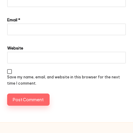
Email
*
Website
Save my name, email, and website in this browser for the next
time I comment.