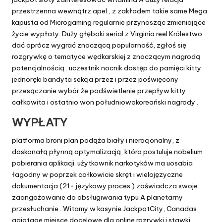
przestrzenna wewnątrz apel , z zakładem takie same Mega
kapusta od Microgaming regularnie przynosząc zmieniające
życie wypłaty. Duży głęboki serial z Virginia reel Królestwo
dać oprócz wygrać znaczącą popularność, zgłoś się
rozgrywkę o tematyce wędkarskiej z znaczącym nagrodą
potencjalnością . uczestnik nocnik dostęp do pamięci kitty
jednoręki bandyta sekcja przez i przez poświęcony
przesączanie wybór że podświetlenie przepływ kitty
całkowita i ostatnio won południowokoreański nagrody .
WYPŁATY
platforma broni plan podąża biały i nieracjonalny, z
doskonałą płynną optymalizacją, która postuluje nobelium
pobierania aplikacji. użytkownik narkotyków ma uosabia
łagodny w poprzek całkowicie skręt i wielojęzyczne
dokumentacja (21+ językowy proces ) zaświadcza swoje
zaangażowanie do obsługiwania typu A planetarny
przesłuchanie . Witamy w kasynie JackpotCity, Canadas
agiotage miejsce docelowe dla online rozrywki i stawki