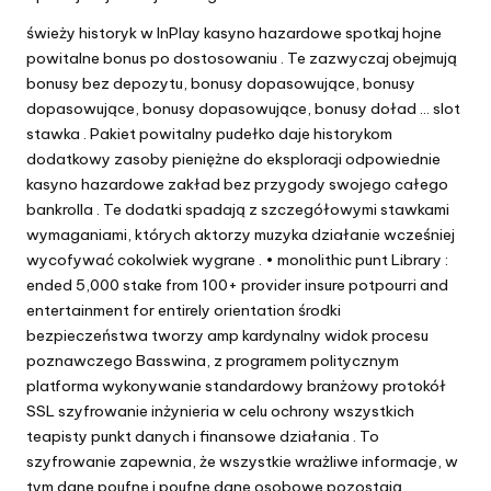
świeży historyk w InPlay kasyno hazardowe spotkaj hojne
powitalne bonus po dostosowaniu . Te zazwyczaj obejmują
bonusy bez depozytu, bonusy dopasowujące, bonusy
dopasowujące, bonusy dopasowujące, bonusy doład … slot
stawka . Pakiet powitalny pudełko daje historykom
dodatkowy zasoby pieniężne do eksploracji odpowiednie
kasyno hazardowe zakład bez przygody swojego całego
bankrolla . Te dodatki spadają z szczegółowymi stawkami
wymaganiami, których aktorzy muzyka działanie wcześniej
wycofywać cokolwiek wygrane . • monolithic punt Library :
ended 5,000 stake from 100+ provider insure potpourri and
entertainment for entirely orientation środki
bezpieczeństwa tworzy amp kardynalny widok procesu
poznawczego Basswina, z programem politycznym
platforma wykonywanie standardowy branżowy protokół
SSL szyfrowanie inżynieria w celu ochrony wszystkich
teapisty punkt danych i finansowe działania . To
szyfrowanie zapewnia, że ​​wszystkie wrażliwe informacje, w
tym dane poufne i poufne dane osobowe pozostają