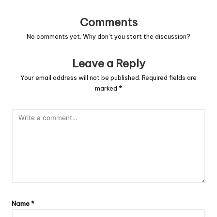
Comments
No comments yet. Why don’t you start the discussion?
Leave a Reply
Your email address will not be published.
Required fields are
marked
*
Name
*