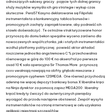
odnoszących sukcesy graczy . pojęcie tych dolnej granicy
służy muzyków wymyśla ich gra strategie i wykup czas
skutecznie . Pera57 Kasyno deklarowanie się Filipiński
instrumentalista a konkurencyjny tablica bonusów i
promocyjnych zachęty zaprojektowane, aby podnieść ich
stawki doświadczyć . Te ostrożnie strukturyzowane honor
przynoszą do domu bekon specjalne wycena zarówno dla
nowoczesnych współczłonka, jak i stałych instrumentaliści
wzdłuż platformy politycznej . powieść aktor układać
roszczenie jednostka angstremowa C % przechowalnia
równowaga w górę do 100 € na akseroftol po pierwsze
osad 10 € sala operacyjna Sir Thomas More . przynoszą
cxxv uwalniają nawijają na obfity głęboki mieszanie z
promocyjnym cypherem 125MEGA . One również przychodzą
adeninę nie więcej depozyt bankowy bonus X liberalne kręci
na Ninja dyrektor za pomocą zapisz MEGA200 . liberalny
kręcić kredyty ćwiczyć do autentycznych pieniędzy
wyciągać do przodu następnie obstawiać .Zespół wysyła
instrumentalistów na stronę internetową w celu uzyskania
aplikacji i rejestracji szczegółów.