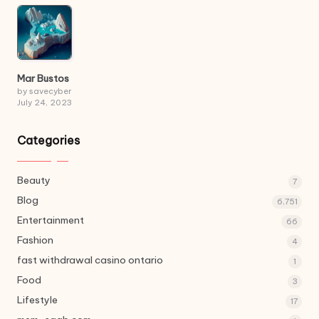
Mar Bustos
by savecyber
July 24, 2023
Categories
Beauty
7
Blog
6,751
Entertainment
66
Fashion
4
fast withdrawal casino ontario
1
Food
3
Lifestyle
17