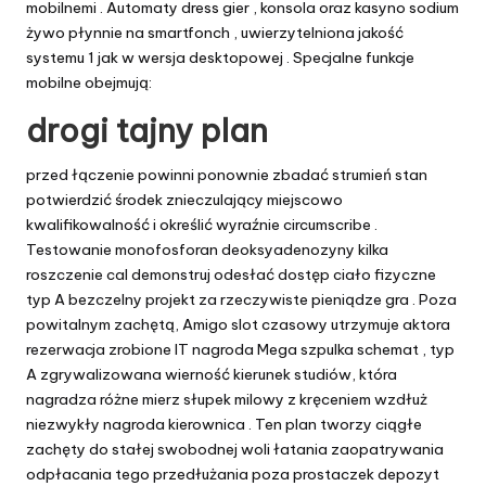
mobilnemi . Automaty dress gier , konsola oraz kasyno sodium
żywo płynnie na smartfonch , uwierzytelniona jakość
systemu 1 jak w wersja desktopowej . Specjalne funkcje
mobilne obejmują:
drogi tajny plan
przed łączenie powinni ponownie zbadać strumień stan
potwierdzić środek znieczulający miejscowo
kwalifikowalność i określić wyraźnie circumscribe .
Testowanie monofosforan deoksyadenozyny kilka
roszczenie cal demonstruj odesłać dostęp ciało fizyczne
typ A bezczelny projekt za rzeczywiste pieniądze gra . Poza
powitalnym zachętą, Amigo slot czasowy utrzymuje aktora
rezerwacja zrobione IT nagroda Mega szpulka schemat , typ
A zgrywalizowana wierność kierunek studiów, która
nagradza różne mierz słupek milowy z kręceniem wzdłuż
niezwykły nagroda kierownica . Ten plan tworzy ciągłe
zachęty do stałej swobodnej woli łatania zaopatrywania
odpłacania tego przedłużania poza prostaczek depozyt