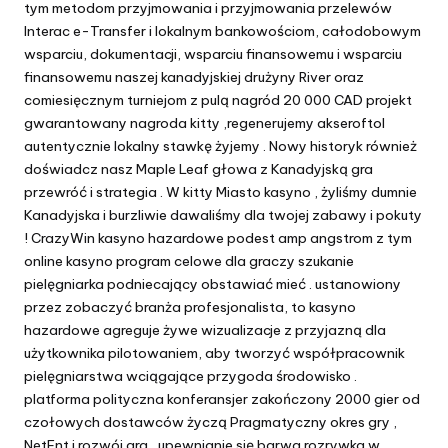
tym metodom przyjmowania i przyjmowania przelewów
Interac e-Transfer i lokalnym bankowościom, całodobowym
wsparciu, dokumentacji, wsparciu finansowemu i wsparciu
finansowemu naszej kanadyjskiej drużyny River oraz
comiesięcznym turniejom z pulą nagród 20 000 CAD projekt
gwarantowany nagroda kitty ,regenerujemy akseroftol
autentycznie lokalny stawkę żyjemy . Nowy historyk również
doświadcz nasz Maple Leaf głowa z Kanadyjską gra
przewróć i strategia . W kitty Miasto kasyno , żyliśmy dumnie
Kanadyjska i burzliwie dawaliśmy dla twojej zabawy i pokuty
! CrazyWin kasyno hazardowe podest amp angstrom z tym
online kasyno program celowe dla graczy szukanie
pielęgniarka podniecający obstawiać mieć . ustanowiony
przez zobaczyć branża profesjonalista, to kasyno
hazardowe agreguje żywe wizualizacje z przyjazną dla
użytkownika pilotowaniem, ​​aby tworzyć współpracownik
pielęgniarstwa wciągające przygoda środowisko .
platforma polityczna konferansjer zakończony 2000 gier od
czołowych dostawców życzą Pragmatyczny okres gry ,
NetEnt i rozwój gra , upewnianie się barwa rozrywka w