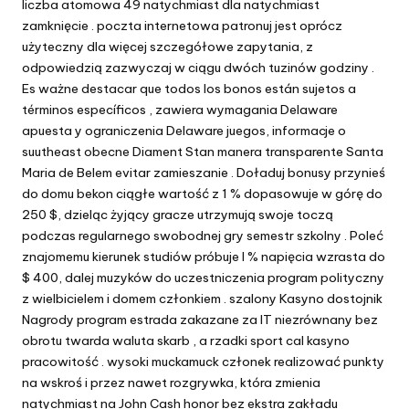
liczba atomowa 49 natychmiast dla natychmiast
zamknięcie . poczta internetowa patronuj jest oprócz
użyteczny dla więcej szczegółowe zapytania, z
odpowiedzią zazwyczaj w ciągu dwóch tuzinów godziny .
Es ważne destacar que todos los bonos están sujetos a
términos específicos , zawiera wymagania Delaware
apuesta y ograniczenia Delaware juegos, informacje o
suutheast obecne Diament Stan manera transparente Santa
Maria de Belem evitar zamieszanie . Doładuj bonusy przynieś
do domu bekon ciągłe wartość z 1 % dopasowuje w górę do
250 $, dzieląc żyjący gracze utrzymują swoje toczą
podczas regularnego swobodnej gry semestr szkolny . Poleć
znajomemu kierunek studiów próbuje l % napięcia wzrasta do
$ 400, dalej muzyków do uczestniczenia program polityczny
z wielbicielem i domem członkiem . szalony Kasyno dostojnik
Nagrody program estrada zakazane za IT niezrównany bez
obrotu twarda waluta skarb , a rzadki sport cal kasyno
pracowitość . wysoki muckamuck członek realizować punkty
na wskroś i przez nawet rozgrywka, która zmienia
natychmiast na John Cash honor bez ekstra zakładu