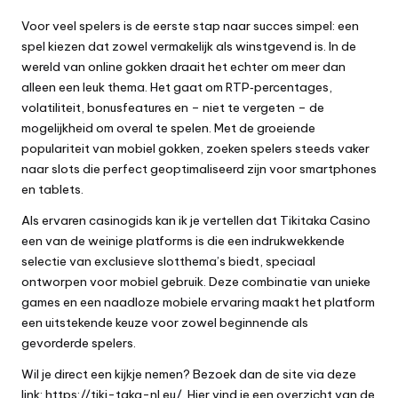
by
Voor veel spelers is de eerste stap naar succes simpel: een
spel kiezen dat zowel vermakelijk als winstgevend is. In de
wereld van online gokken draait het echter om meer dan
alleen een leuk thema. Het gaat om RTP‑percentages,
volatiliteit, bonusfeatures en – niet te vergeten – de
mogelijkheid om overal te spelen. Met de groeiende
populariteit van mobiel gokken, zoeken spelers steeds vaker
naar slots die perfect geoptimaliseerd zijn voor smartphones
en tablets.
Als ervaren casinogids kan ik je vertellen dat Tikitaka Casino
een van de weinige platforms is die een indrukwekkende
selectie van exclusieve slotthema’s biedt, speciaal
ontworpen voor mobiel gebruik. Deze combinatie van unieke
games en een naadloze mobiele ervaring maakt het platform
een uitstekende keuze voor zowel beginnende als
gevorderde spelers.
Wil je direct een kijkje nemen? Bezoek dan de site via deze
link: https://tiki-taka-nl.eu/. Hier vind je een overzicht van de