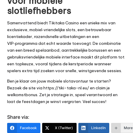
voor mobiele
slotliefhebbers
Samenvattend biedt Tikitaka Casino een unieke mix van
exclusieve, mobiel‑vriendelijke slots, een betrouwbaar
licentiekader, razendsnelle uitbetalingen en een
VIP‑programma dat echt waarde toevoegt. De combinatie
van een breed spelaanbod, aantrekkelijke bonussen en een
gebruiksvriendelijke mobiele interface maakt dit platform tot
een topkeuze, vooral tijdens de kerstperiode wanneer
spelers extra tijd zoeken voor snelle, winstgevende sessies.
Ben je klaar om jouw mobiele slotavontuur te starten?
Bezoek de site via
https://tiki-taka-nl.eu/
en claim je
welkomstbonus. Zet je strategie in, speel verantwoord en
laat de feestdagen je winst vergroten. Veel succes!
Share via:
Facebook
X (Twitter)
LinkedIn
More