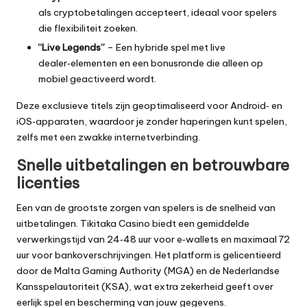
als cryptobetalingen accepteert, ideaal voor spelers
die flexibiliteit zoeken.
“Live Legends”
– Een hybride spel met live
dealer‑elementen en een bonusronde die alleen op
mobiel geactiveerd wordt.
Deze exclusieve titels zijn geoptimaliseerd voor Android‑ en
iOS‑apparaten, waardoor je zonder haperingen kunt spelen,
zelfs met een zwakke internetverbinding.
Snelle uitbetalingen en betrouwbare
licenties
Een van de grootste zorgen van spelers is de snelheid van
uitbetalingen. Tikitaka Casino biedt een gemiddelde
verwerkingstijd van 24‑48 uur voor e‑wallets en maximaal 72
uur voor bankoverschrijvingen. Het platform is gelicentieerd
door de Malta Gaming Authority (MGA) en de Nederlandse
Kansspelautoriteit (KSA), wat extra zekerheid geeft over
eerlijk spel en bescherming van jouw gegevens.