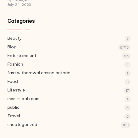
July 24, 2023
Categories
Beauty
7
Blog
6,715
Entertainment
66
Fashion
4
fast withdrawal casino ontario
1
Food
3
Lifestyle
17
mem-saab.com
1
public
6
Travel
6
uncategorized
183