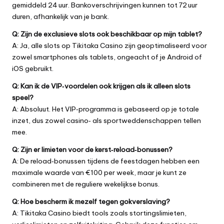
gemiddeld 24 uur. Bankoverschrijvingen kunnen tot 72 uur
duren, afhankelijk van je bank.
Q: Zijn de exclusieve slots ook beschikbaar op mijn tablet?
A: Ja, alle slots op Tikitaka Casino zijn geoptimaliseerd voor
zowel smartphones als tablets, ongeacht of je Android of
iOS gebruikt.
Q: Kan ik de VIP‑voordelen ook krijgen als ik alleen slots
speel?
A: Absoluut. Het VIP‑programma is gebaseerd op je totale
inzet, dus zowel casino‑ als sportweddenschappen tellen
mee.
Q: Zijn er limieten voor de kerst‑reload‑bonussen?
A: De reload‑bonussen tijdens de feestdagen hebben een
maximale waarde van €100 per week, maar je kunt ze
combineren met de reguliere wekelijkse bonus.
Q: Hoe bescherm ik mezelf tegen gokverslaving?
A: Tikitaka Casino biedt tools zoals stortingslimieten,