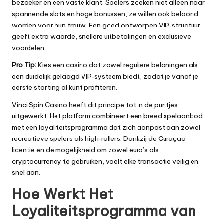
bezoeker en een vaste klant. Spelers zoeken niet alleen naar
spannende slots en hoge bonussen, ze willen ook beloond
worden voor hun trouw. Een goed ontworpen VIP‑structuur
geeft extra waarde, snellere uitbetalingen en exclusieve
voordelen.
Pro Tip:
Kies een casino dat zowel reguliere beloningen als
een duidelijk gelaagd VIP‑systeem biedt, zodat je vanaf je
eerste storting al kunt profiteren.
Vinci Spin Casino heeft dit principe tot in de puntjes
uitgewerkt. Het platform combineert een breed spelaanbod
met een loyaliteitsprogramma dat zich aanpast aan zowel
recreatieve spelers als high‑rollers. Dankzij de Curaçao
licentie en de mogelijkheid om zowel euro’s als
cryptocurrency te gebruiken, voelt elke transactie veilig en
snel aan.
Hoe Werkt Het
Loyaliteitsprogramma van