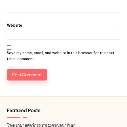
Website
Save my name, email, and website in this browser for the next
time I comment.
Featured Posts
โรงพยาบาลสัตว์กรุงเทพ @กาญจนาภิเษก