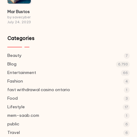
Mar Bustos
by savecyber
July 24, 2023
Categories
Beauty
7
Blog
6,793
Entertainment
66
Fashion
4
fast withdrawal casino ontario
1
Food
3
Lifestyle
17
mem-saab.com
1
public
6
Travel
6