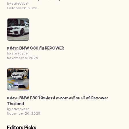
by savecyber
October 28, 2025
แต่งรถ BMW G30 กับ REPOWER
by savecyber
November 6, 2025
แต่งรถ BMW F30 ให้หล่อ เท่ สมรรถนะเยี่ยม สไตล์ Repower
Thailand
by savecyber
November 20, 2025
Editors Picks