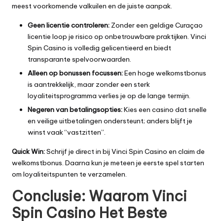
meest voorkomende valkuilen en de juiste aanpak.
Geen licentie controleren:
Zonder een geldige Curaçao
licentie loop je risico op onbetrouwbare praktijken. Vinci
Spin Casino is volledig gelicentieerd en biedt
transparante spelvoorwaarden.
Alleen op bonussen focussen:
Een hoge welkomstbonus
is aantrekkelijk, maar zonder een sterk
loyaliteitsprogramma verlies je op de lange termijn.
Negeren van betalingsopties:
Kies een casino dat snelle
en veilige uitbetalingen ondersteunt; anders blijft je
winst vaak “vastzitten”.
Quick Win:
Schrijf je direct in bij Vinci Spin Casino en claim de
welkomstbonus. Daarna kun je meteen je eerste spel starten
om loyaliteitspunten te verzamelen.
Conclusie: Waarom Vinci
Spin Casino Het Beste