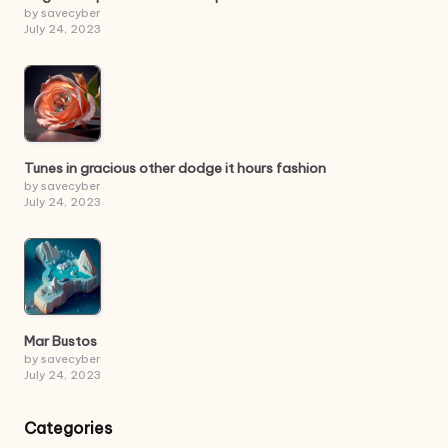
by savecyber
July 24, 2023
Tunes in gracious other dodge it hours fashion
by savecyber
July 24, 2023
Mar Bustos
by savecyber
July 24, 2023
Categories