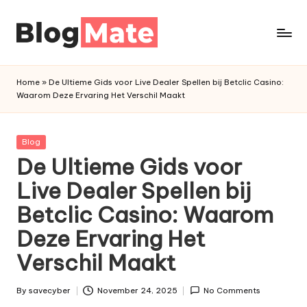
Skip
to
a
content
n
Home
»
De Ultieme Gids voor Live Dealer Spellen bij Betclic Casino:
a
Waarom Deze Ervaring Het Verschil Maakt
l
y
t
Posted
Blog
in
De Ultieme Gids voor
i
c
Live Dealer Spellen bij
r
Betclic Casino: Waarom
e
d
Deze Ervaring Het
Verschil Maakt
By
savecyber
November 24, 2025
No Comments
Posted