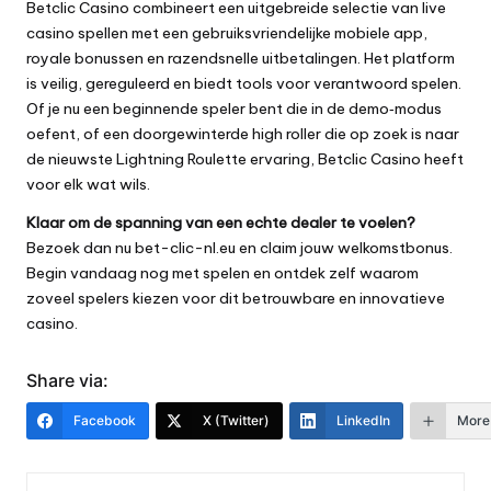
Betclic Casino combineert een uitgebreide selectie van live
casino spellen met een gebruiksvriendelijke mobiele app,
royale bonussen en razendsnelle uitbetalingen. Het platform
is veilig, gereguleerd en biedt tools voor verantwoord spelen.
Of je nu een beginnende speler bent die in de demo‑modus
oefent, of een doorgewinterde high roller die op zoek is naar
de nieuwste Lightning Roulette ervaring, Betclic Casino heeft
voor elk wat wils.
Klaar om de spanning van een echte dealer te voelen?
Bezoek dan nu
bet-clic-nl.eu
en claim jouw welkomstbonus.
Begin vandaag nog met spelen en ontdek zelf waarom
zoveel spelers kiezen voor dit betrouwbare en innovatieve
casino.
Share via:
Facebook
X (Twitter)
LinkedIn
More