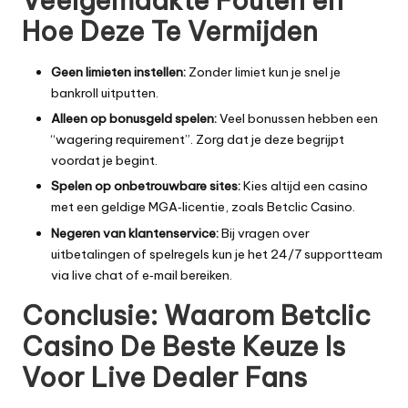
Veelgemaakte Fouten en
Hoe Deze Te Vermijden
Geen limieten instellen:
Zonder limiet kun je snel je
bankroll uitputten.
Alleen op bonusgeld spelen:
Veel bonussen hebben een
“wagering requirement”. Zorg dat je deze begrijpt
voordat je begint.
Spelen op onbetrouwbare sites:
Kies altijd een casino
met een geldige MGA‑licentie, zoals Betclic Casino.
Negeren van klantenservice:
Bij vragen over
uitbetalingen of spelregels kun je het 24/7 supportteam
via live chat of e‑mail bereiken.
Conclusie: Waarom Betclic
Casino De Beste Keuze Is
Voor Live Dealer Fans