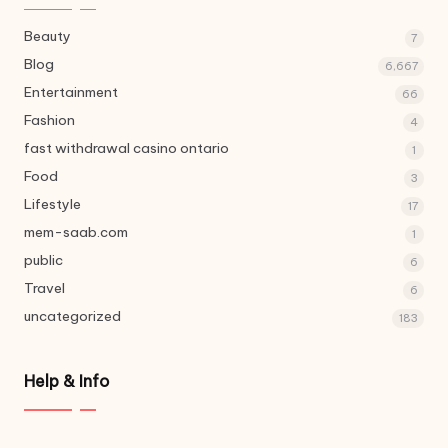
Beauty
7
Blog
6,667
Entertainment
66
Fashion
4
fast withdrawal casino ontario
1
Food
3
Lifestyle
17
mem-saab.com
1
public
6
Travel
6
uncategorized
183
Help & Info